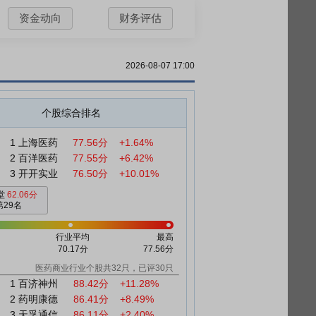
资金动向
财务评估
2026-08-07 17:00
个股综合排名
1
上海医药
77.56分
+1.64%
2
百洋医药
77.55分
+6.42%
3
开开实业
76.50分
+10.01%
堂
62.06分
第29名
行业平均
最高
70.17分
77.56分
医药商业行业个股共32只，已评30只
1
百济神州
88.42分
+11.28%
2
药明康德
86.41分
+8.49%
3
天孚通信
86.11分
+2.40%