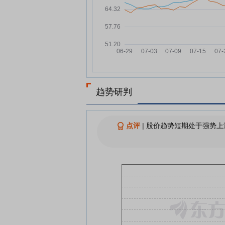
嘉事堂6月23日快速上涨
06-23
嘉事堂6月22日盘中跌幅达5%
06-22
构建中国特色上市公司税收治
06-18
标体系正当时
嘉事堂6月18日盘中跌幅达5%
06-18
嘉事堂：第七届董事会第二十
06-12
临时会议决议公告
趋势研判
嘉事堂：截至2026年6月10日
06-11
司股东为2.5万余户
点评
|
股价趋势短期处于强势上
嘉事堂6月8日盘中跌幅达5%
06-08
查看更多