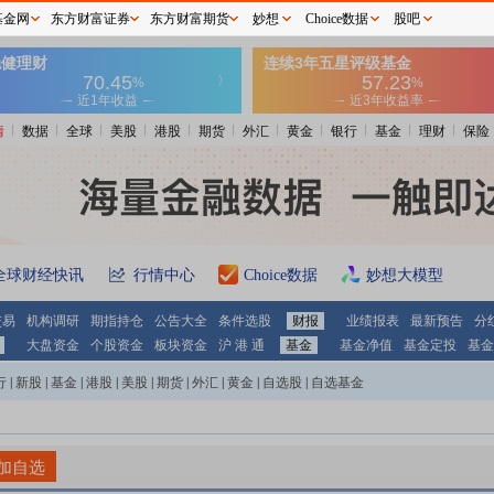
基金网
东方财富证券
东方财富期货
妙想
Choice数据
股吧
情
数据
全球
美股
港股
期货
外汇
黄金
银行
基金
理财
保险
全球财经快讯
行情中心
Choice数据
妙想大模型
交易
机构调研
期指持仓
公告大全
条件选股
财报
业绩报表
最新预告
分
大盘资金
个股资金
板块资金
沪 港 通
基金
基金净值
基金定投
基金
行
|
新股
|
基金
|
港股
|
美股
|
期货
|
外汇
|
黄金
|
自选股
|
自选基金
加自选