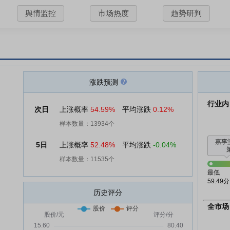
舆情监控
市场热度
趋势研判
涨跌预测
行业内
次日
上涨概率
54.59%
平均涨跌
0.12%
样本数量：13934个
嘉事
5日
上涨概率
52.48%
平均涨跌
-0.04%
样本数量：11535个
最低
59.49分
历史评分
全市场