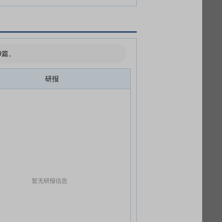
0篇。
研报
暂无研报信息