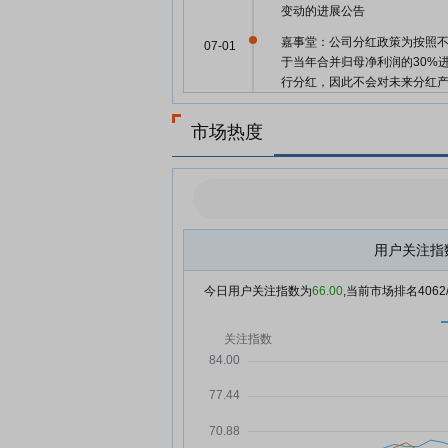
变动的进展公告
嘉事堂：公司分红政策为按照
07-01
于当年合并归母净利润的30%
行分红，因此不会对未来分红
影响
市场热度
嘉事堂：公司将继续扎实经营
07-01
嘉事堂：关于分红相关事宜，
06-30
见公司于2026年3月14日披露
《关于2025年度利润分配预案
公告》
用户关注指
嘉事堂：截至2026年6月23日
06-30
司股东户数为2.3万余户
今日用户关注指数为
66.00
,当前市场排名
4062
百济神州子公司补税4.46亿，
06-29
多家医药公司涉及巨额补税，
称金税四期倒逼历史隐患集中
嘉事堂6月26日盘中跌幅达5%
06-26
嘉事堂6月25日盘中跌幅达5%
06-25