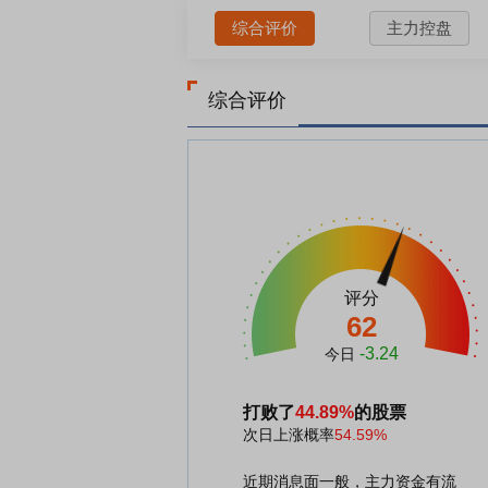
综合评价
主力控盘
综合评价
评分
62
-3.24
今日
打败了
44.89%
的股票
次日上涨概率
54.59%
近期消息面一般，主力资金有流