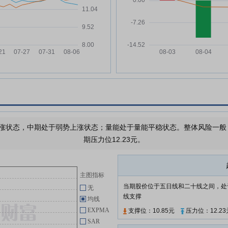
04-08
简式权益变动报告书(修订稿)
嘉事堂:关于股东签署《交易价款
04-04
支付确认协议》暨权益变动的进展
理指
公告
嘉事堂:关于2025年度利润分配预
03-14
案的公告
三次
嘉事堂:2025年度独立董事述职报
03-14
告(梁雨)
公
嘉事堂:嘉事堂药业股份有限公司
03-14
董事会关于独立董事独立性自查情
涨状态，中期处于弱势上涨状态；量能处于量能平稳状态。整体风险一般，需
况的专项意见
期压力位12.23元。
嘉事堂:2025年度内部控制自我评
03-14
价报告
嘉事堂:前期会计差错更正专项说
主图指标
03-14
明的鉴证报告
当期股价位于五日线和二十线之间，处
无
线支撑
均线
嘉事堂:嘉事堂药业股份有限公司
03-14
董事会2025年度工作报告
EXPMA
支撑位：10.85元
压力位：12.23
SAR