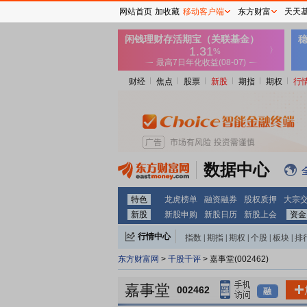
网站首页
加收藏
移动客户端
东方财富
天天
财经
焦点
股票
新股
期指
期权
行
数据中心
特色
龙虎榜单
融资融券
股权质押
大宗
新股
新股申购
新股日历
新股上会
资金
行情中心
指数
|
期指
|
期权
|
个股
|
板块
|
排
东方财富网
>
千股千评
> 嘉事堂(002462)
嘉事堂
002462
融