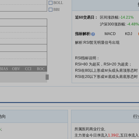
BOLL
查看更多
BBI
近60交易日：
区间涨跌幅:
-14.21%
沪深300涨跌幅:
-4.48%
指标解析:
MACD
KDJ
解析:RSI暂无明显信号出现
RSI指标说明：
RSI>80 为超买，RSI<20 为超卖；
BIAS
OBV
CCI
ROC
RSI在80以上形成Ｍ头或头肩顶形态
RSI在20以下形成Ｗ底或头肩底形态
动向
行
%
;
所属医药商业行业,
主力资金今日净流入
1.39亿
,五日净流入