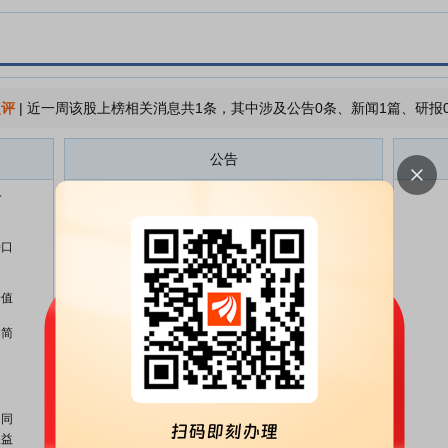
点评
|
近一周该股上榜相关消息共1条，其中涉及公告0条、新闻1篇、研报
公告
公
嘉事堂:关于收到国资监管部门同
07-10
意批复、股东签署补充协议暨权益
变动的进展公告
接口
嘉事堂:安理律师事务所关于嘉事
06-30
堂2025年度股东会的法律意见书
价值
嘉事堂:2025年度股东大会决议公
06-30
券简
告
嘉事堂:嘉事堂药业股份有限公司
06-30
董事、高级管理人员薪酬管理制度
(2026年修订)
门同
权益
嘉事堂:关于2025年度股东会增加
06-18