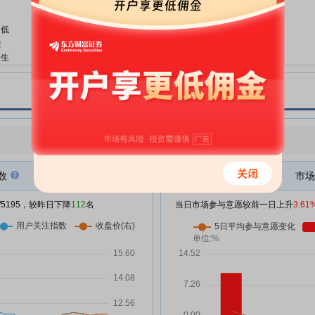
临时提案暨补充通知的公告
不低
嘉事堂:第七届董事会第二十三次
06-13
进
临时会议决议公告
产生
嘉事堂:嘉事堂药业股份有限公司
06-13
董事、高级管理人员薪酬管理制度
主业
嘉事堂:关于收到《经营者集中反
05-26
垄断审查不予禁止决定书》暨权益
请详
变动的进展公告
的
点评
|
今日用户关注度有所下降，参与意愿有所增强
的
嘉事堂:第七届董事会第二十二次
04-30
会议决议公告
数
市场
公
嘉事堂:2026年一季度报告
04-30
/5195，较昨日下降
112
名
当日市场参与意愿较前一日上升
3.61
嘉事堂:中信证券股份有限公司关
04-08
年内
于嘉事堂药业股份有限公司详式权
律师
益变动报告书之财务顾问核查意见
清算
(修订版)
嘉事堂:嘉事堂药业股份有限公司
04-08
详式权益变动报告书(修订版)
嘉事堂:嘉事堂药业股份有限公司