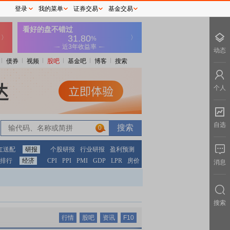
登录
我的菜单
证券交易
基金交易
动态
债券
视频
股吧
基金吧
博客
搜索
个人
自选
0
红送配
研报
个股研报
行业研报
盈利预测
排行
经济
CPI
PPI
PMI
GDP
LPR
房价
消息
搜索
行情
股吧
资讯
F10