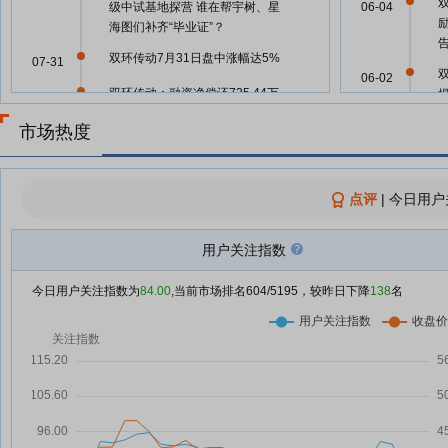
级中试基地探营 谁在帮宇树、星
06-04
海图们补齐“毕业证”？
双环传动7月31日盘中涨幅达5%
07-31
06-02
双环传动：融资净偿还725.44万
07-31
元，融资余额10.79亿元
市场热度
05-27
双环传动：融资净买入4110.51万
07-30
元，融资余额10.86亿元
双环传动：融资净偿还85.58万
点评
|
今日用户
07-29
05-27
元，融资余额10.45亿元
双环传动：融资净买入339.62万
用户关注指数
07-28
05-27
元，融资余额10.46亿元
今日用户关注指数为
84.00
,当前市场排名
604
/5195，较昨日下降
138
名
双环传动：融资净买入633.37万
07-24
元，融资余额10.67亿元
05-27
双环传动：公司不存在逾期担保
07-23
05-27
双环传动：融资净偿还862.83万
07-23
元，融资余额10.6亿元
05-27
双环传动：融资净偿还297.91万
07-22