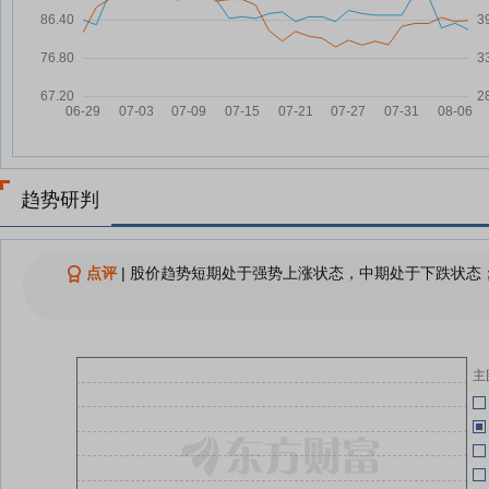
元，融资余额10.69亿元
双
04-27
双环传动7月21日快速上涨
07-21
关
双环传动：融资净偿还4408.32万
07-21
04-24
元，融资余额10.72亿元
8股今日获机构买入评级
07-20
04-24
报
双环传动7月20日盘中跌幅达5%
07-20
趋势研判
04-24
双环传动7月17日盘中跌幅达5%
07-17
04-24
查看更多
点评
|
股价趋势短期处于强势上涨状态，中期处于下跌状态；
04-24
(
04-24
主