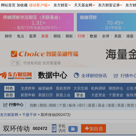
网站首页
加收藏
移动客户端
东方财富
天天基金网
东方财富证券
东方
财经
焦点
股票
新股
期指
期权
行情
数据
全球
美股
港股
数据中心
全球财经快讯
行情中
特色
龙虎榜单
融资融券
股权质押
大宗交易
机构调研
期指持仓
公告
新股
新股申购
新股日历
新股上会
资金
大盘资金
个股资金
板块
行情中心
指数
|
期指
|
期权
|
个股
|
板块
|
排行
|
新股
|
基金
|
港股
|
美股
|
期货
|
外汇
|
黄金
|
自选股
|
自选基金
东方财富网
>
千股千评
> 双环传动(002472)
双环传动
002472
加自选
融