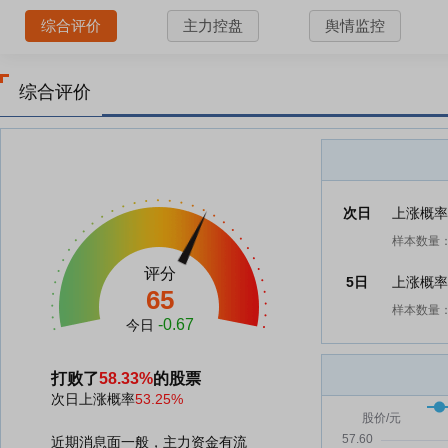
综合评价
主力控盘
舆情监控
综合评价
次日
上涨概
样本数量：
评分
5日
上涨概
65
样本数量：
-0.67
今日
打败了
58.33%
的股票
次日上涨概率
53.25%
近期消息面一般，主力资金有流