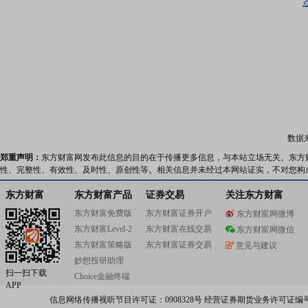
数据
郑重声明：
东方财富网发布此信息的目的在于传播更多信息，与本站立场无关。东方
性、完整性、有效性、及时性、原创性等。相关信息并未经过本网站证实，不对您构
东方财富
东方财富产品
证券交易
关注东方财富
东方财富免费版
东方财富证券开户
东方财富网微博
东方财富Level-2
东方财富在线交易
东方财富网微信
东方财富策略版
东方财富证券交易
意见与建议
妙想投研助理
扫一扫下载
Choice金融终端
APP
信息网络传播视听节目许可证：0908328号 经营证券期货业务许可证编号：91310