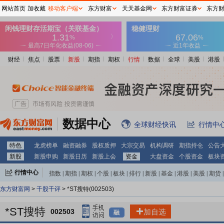
网站首页
加收藏
移动客户端
东方财富
天天基金网
东方财富证券
东方
财经
焦点
股票
新股
期指
期权
行情
数据
全球
美股
港股
数据中心
全球财经快讯
行情中
特色
龙虎榜单
融资融券
股权质押
大宗交易
机构调研
期指持仓
公告
新股
新股申购
新股日历
新股上会
资金
大盘资金
个股资金
板块
行情中心
指数
|
期指
|
期权
|
个股
|
板块
|
排行
|
新股
|
基金
|
港股
|
美股
|
期货
|
外汇
|
黄金
|
自选股
|
自选基金
东方财富网
>
千股千评
> *ST搜特(002503)
*ST搜特
002503
加自选
融