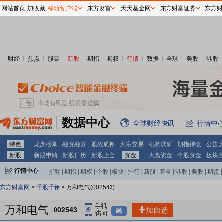
网站首页
加收藏
移动客户端
东方财富
天天基金网
东方财富证券
东方
财经
焦点
股票
新股
期指
期权
行情
数据
全球
美股
港股
数据中心
全球财经快讯
行情中
特色
龙虎榜单
融资融券
股权质押
大宗交易
机构调研
期指持仓
公告
新股
新股申购
新股日历
新股上会
资金
大盘资金
个股资金
板块
行情中心
指数
|
期指
|
期权
|
个股
|
板块
|
排行
|
新股
|
基金
|
港股
|
美股
|
期货
|
外汇
|
黄金
|
自选股
|
自选基金
东方财富网
>
千股千评
> 万和电气(002543)
万和电气
002543
加自选
融