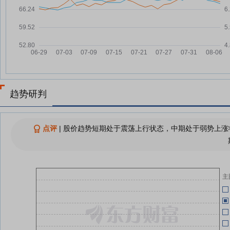
万和电气：融资净买入118.96万
07-21
元，融资余额7332.56万元
04-28
万和电气7月17日快速上涨
07-17
04-28
万和电气：融资净偿还151.99万
07-17
元，融资余额7286.36万元
万和电气：融资净买入83.4万元，
07-16
04-28
融资余额7438.35万元
趋势研判
酬
万和电气：公司未涉足液冷服务器
07-15
04-28
领域，无对应研发与技术储备
报
点评
|
股价趋势短期处于震荡上行状态，中期处于弱势上涨状
万和电气：公司将持续聚焦核心主
07-15
04-28
业，持续优化经营管理体系
04-28
查看更多
主