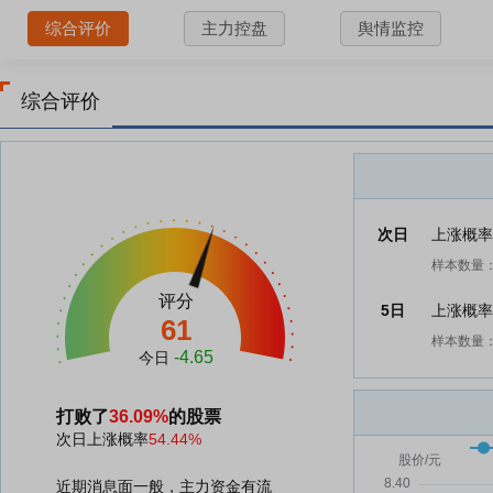
综合评价
主力控盘
舆情监控
综合评价
次日
上涨概
样本数量：
评分
5日
上涨概
61
样本数量：
-4.65
今日
打败了
36.09%
的股票
次日上涨概率
54.44%
近期消息面一般，主力资金有流