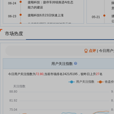
捷顺科技：捷停车持续推进AI生态
06-24
能力的建设
捷顺科技6月23日快速上涨
06-23
05-21
从停车到园区 捷顺科技鸿蒙元服
06-16
捷
务重构全域智慧通行体验
05-14
市场热度
捷顺科技6月15日快速上涨
06-15
05-14
捷顺科技6月11日加速下跌
06-11
点评
|
今日用户
捷顺科技6月1日盘中涨幅达5%
06-01
05-06
用户关注指数
捷顺科技：2025年年度权益分派
05-25
实施公告
04-30
今日用户关注指数为
72.80
,当前市场排名
2421
/5195，较昨日上升
27
名
广东“停车一张网”支付环节打通
05-21
10000+停车场实现无感通行
04-30
捷顺科技：将于2026年05月20日
05-19
召开2025年年度股东大会
04-30
【调研快报】捷顺科技接待线上参
05-14
与捷顺科技2025年年度业绩网上
说明会的投资者调研