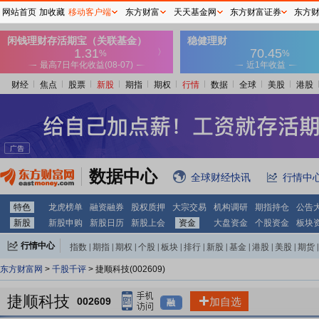
网站首页
加收藏
移动客户端
东方财富
天天基金网
东方财富证券
东方
财经
焦点
股票
新股
期指
期权
行情
数据
全球
美股
港股
数据中心
全球财经快讯
行情中
特色
龙虎榜单
融资融券
股权质押
大宗交易
机构调研
期指持仓
公告
新股
新股申购
新股日历
新股上会
资金
大盘资金
个股资金
板块
行情中心
指数
|
期指
|
期权
|
个股
|
板块
|
排行
|
新股
|
基金
|
港股
|
美股
|
期货
|
外汇
|
黄金
|
自选股
|
自选基金
东方财富网
>
千股千评
> 捷顺科技(002609)
捷顺科技
002609
加自选
融