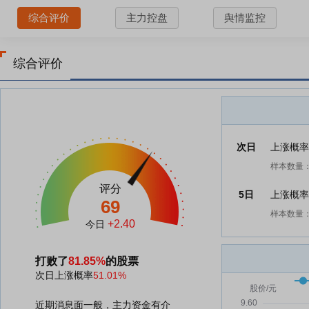
综合评价
主力控盘
舆情监控
综合评价
次日
上涨概
样本数量：
评分
5日
上涨概
69
样本数量：
+2.40
今日
打败了
81.85%
的股票
次日上涨概率
51.01%
近期消息面一般，主力资金有介