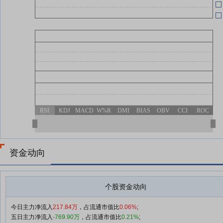
RSI
KDJ
MACD
W%R
DMI
BIAS
OBV
CCI
ROC
资金动向
个股资金动向
今日主力净流入
217.84万
，占流通市值比
0.06%
;
五日主力净流入
-769.90万
，占流通市值比
0.21%
;