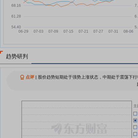
04-30
捷顺科技：公司持续推动“AI+停车
05-13
经营”战略落地
04-30
捷顺科技：中标1.61亿元停车场管
05-05
理承包项目
捷顺科技：关于项目中标情况的自
05-05
04-30
愿性信息披露公告
04-30
趋势研判
报
查看更多
04-30
点评
|
股价趋势短期处于强势上涨状态，中期处于震荡下行状
04-30
04-30
主
04-30