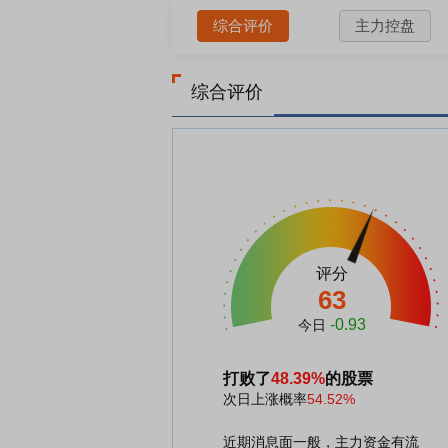
综合评价
主力控盘
综合评价
评分
63
-0.93
今日
打败了
48.39%
的股票
次日上涨概率
54.52%
近期消息面一般，主力资金有流