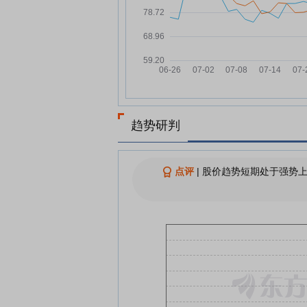
完美世界：融资净买入714.48
07-31
元，融资余额7.95亿元
AI应用释放游戏生产力 行业聚
07-30
提升“创造力”
上半年国内游戏市场实际销售
07-30
1884.5亿元 产业规模增幅明显
《2026年1-6月中国游戏产业报
07-30
趋势研判
告》发布，国内游戏用户规模
6.84亿
AI时代游戏产业拼什么？多家
07-30
点评
|
股价趋势短期处于强势上
给出答案 | 2026 ChinaJoy
查看更多