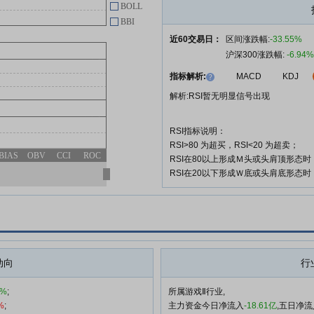
BOLL
BBI
近60交易日：
区间涨跌幅:
-33.55%
沪深300涨跌幅:
-6.94%
指标解析:
MACD
KDJ
解析:RSI暂无明显信号出现
RSI指标说明：
RSI>80 为超买，RSI<20 为超卖；
BIAS
OBV
CCI
ROC
RSI在80以上形成Ｍ头或头肩顶形态
RSI在20以下形成Ｗ底或头肩底形态
动向
行
9%
;
所属游戏Ⅱ行业,
%
;
主力资金今日净流入
-18.61亿
,五日净流