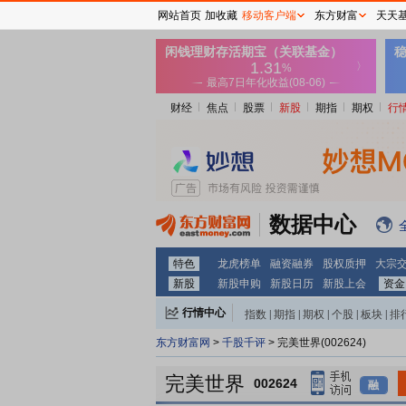
网站首页
加收藏
移动客户端
东方财富
天天
财经
焦点
股票
新股
期指
期权
行
数据中心
特色
龙虎榜单
融资融券
股权质押
大宗
新股
新股申购
新股日历
新股上会
资金
行情中心
指数
|
期指
|
期权
|
个股
|
板块
|
排
东方财富网
>
千股千评
> 完美世界(002624)
完美世界
002624
融