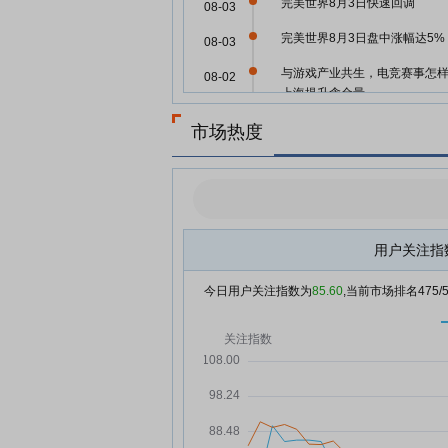
完美世界8月3日快速回调
08-03
完美世界8月3日盘中涨幅达5%
08-03
与游戏产业共生，电竞赛事怎
08-02
上海提升含金量
对话完美世界伊迪：《异环》
08-01
市场热度
增长曲线，多元布局探索新发
老牌厂商突围求变，《异环》
08-01
出海，完美世界寻找竞争新支
AI造游戏、“非遗”进副本，
08-01
ChinaJoy上海火热启幕
用户关注指
ChinaJoy首日直击：一句话生
07-31
今日用户关注指数为
85.60
,当前市场排名
475
游戏雏形 脑电波测你有多“上头”
俱乐部、赛事数量上海均榜首
07-31
“全球电竞之都”做电竞，意味着
么？
AI正在重写ChinaJoy
07-31
完美世界7月31日盘中涨幅达5
07-31