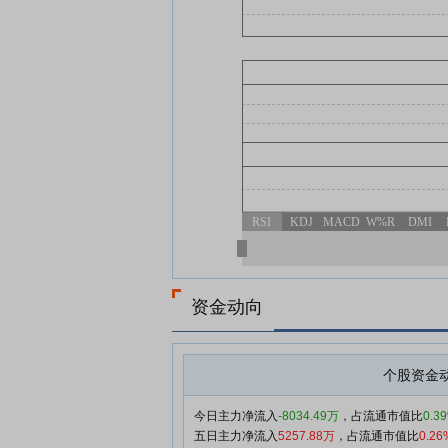
RSI
KDJ
MACD
W%R
DMI
资金动向
个股资金
今日主力净流入
-8034.49万
，占流通市值比
0.3
五日主力净流入
5257.88万
，占流通市值比
0.26