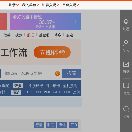
登录
我的菜单
证券交易
基金交易
动态
债券
视频
股吧
基金吧
博客
搜索
个人
自选
0
红送配
研报
个股研报
行业研报
盈利预测
排行
经济
CPI
PPI
PMI
GDP
LPR
房价
消息
搜索
行情
股吧
资讯
F10