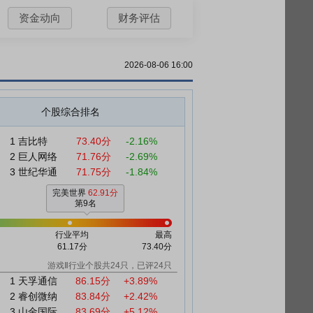
资金动向
财务评估
2026-08-06 16:00
个股综合排名
1
吉比特
73.40分
-2.16%
2
巨人网络
71.76分
-2.69%
3
世纪华通
71.75分
-1.84%
完美世界
62.91分
第9名
行业平均
最高
61.17分
73.40分
游戏Ⅱ行业个股共24只，已评24只
1
天孚通信
86.15分
+3.89%
2
睿创微纳
83.84分
+2.42%
3
山金国际
83.69分
+5.12%