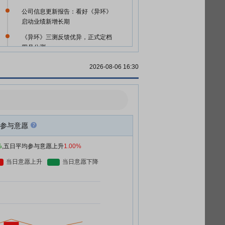
公司信息更新报告：看好《异环》
启动业绩新增长期
《异环》三测反馈优异，正式定档
四月公测
公司信息更新报告：《异环》三测
2026-08-06 16:30
反响热烈，看好上线驱动业绩大幅
增长
全年经营状况快速改善，2026年
关注《异环》与电竞赛事运营
上半年关注《异环》上线情况，下
参与意愿
半年关注电竞赛事运营
%
,五日平均参与意愿上升
1.00%
公司动态研究报告：AI如何赋能内
容 看2026年产品进展
查看更多