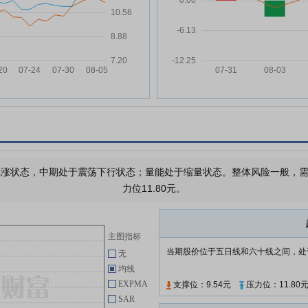
完美世界:关于“质量回报双提升”行
04-28
万
动方案的公告
完美世界:关于使用闲置自有资金
04-28
焦
进行委托理财的公告
完美世界:关于购买董事、高级管
04-28
收入
理人员责任险的公告
完美世界:关于2021年员工持股计
04-28
划存续期展期的公告
达
完美世界:关于董事薪酬情况的公
04-28
告
企业
涨状态，中期处于震荡下行状态；量能处于缩量状态。整体风险一般，需要
完美世界:2025年度会计师事务所
04-28
力位11.80元。
履职情况评估报告
完美世界:关于高级管理人员薪酬
04-28
情况的公告
主图指标
当期股价位于五日线和六十线之间，处
无
查看更多
均线
EXPMA
支撑位：9.54元
压力位：11.80
SAR