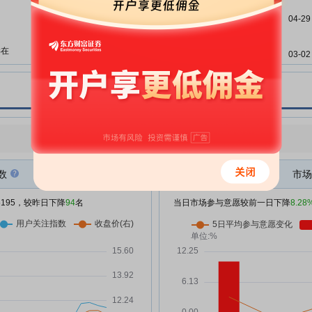
的提示性公告
04-29
完美世界:002624完美世界投资者
06-04
关系管理信息20260604
样在
03-02
完美世界:2025年年度权益分派实
05-28
施公告
重塑
02-08
力点
完美世界:2025年度股东会决议公
05-27
告
闯关
点
点评
|
今日用户关注度有所下降，参与意愿有所减弱
完美世界:2025年度股东会法律意
02-02
05-27
见书
数
市场
完美世界:002624完美世界投资者
01-06
05-12
关系管理信息20260512
成
/5195，较昨日下降
94
名
当日市场参与意愿较前一日下降
8.28
完美世界:关于召开2025年度业绩
01-05
05-09
网上说明会的公告
！在
什
完美世界:002624完美世界投资者
04-30
关系管理信息20260430
完美世界:002624完美世界投资者
04-29
关系管理信息20260429
%