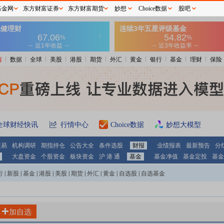
基金网
东方财富证券
东方财富期货
妙想
Choice数据
股吧
情
数据
全球
美股
港股
期货
外汇
黄金
银行
基金
理财
保险
全球财经快讯
行情中心
Choice数据
妙想大模型
交易
机构调研
期指持仓
公告大全
条件选股
财报
业绩报表
最新预告
分
大盘资金
个股资金
板块资金
沪 港 通
基金
基金净值
基金定投
基金
行
|
新股
|
基金
|
港股
|
美股
|
期货
|
外汇
|
黄金
|
自选股
|
自选基金
加自选