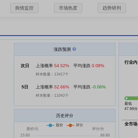
舆情监控
市场热度
趋势研判
涨跌预测
行业内
次日
上涨概率
54.52%
平均涨跌
0.08%
样本数量：13417个
5日
上涨概率
52.66%
平均涨跌
-0.06%
样本数量：11042个
最低
47.99分
历史评分
全市场