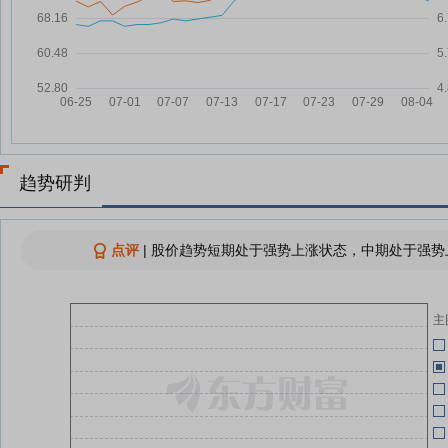
佛慈制药：将于2026年05月29日
05-28
04-30
召开2026年第二次临时股东大会
佛慈制药：公司前20大产品中有2
04-25
05-07
个产品被纳入全国集采范围
佛慈制药：公司将着力推动营销体
05-07
佛
系革新，强化OTC渠道精细化布
04-13
关
局
趋势研判
佛慈制药：公司积极布局大健康产
04-10
05-07
业
04-10
点评
|
股价趋势短期处于强势上涨状态，中期处于强势上
查看更多
主
04-09
佛
04-09