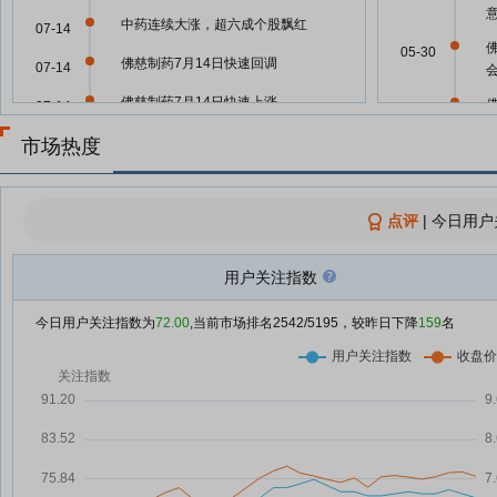
中药连续大涨，超六成个股飘红
07-14
05-30
佛慈制药7月14日快速回调
07-14
佛慈制药7月14日快速上涨
07-14
05-13
酬
中药概念延续强势 陇神戎发涨超
市场热度
07-14
15%
05-13
佛慈制药7月13日快速上涨
07-13
点评
|
今日用户
05-13
中药板块大幅调整，济川药业跌停
06-30
佛慈制药6月30日盘中跌幅达5%
用户关注指数
05-09
06-30
佛慈制药：2025年年度权益分派
06-17
今日用户关注指数为
72.00
,当前市场排名
2542
/5195，较昨日下降
159
名
实施公告
05-09
佛慈制药：每10股派0.2元，股权
06-17
登记日为6月25日
佛
05-07
佛慈制药：关于甘肃药业集团拟成
06-09
关
为公司间接控股股东事宜，截至目
04-30
前尚未完成工商登记变更