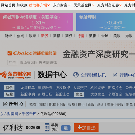
网站首页
加收藏
移动客户端
东方财富
天天基金网
东方财富证券
东方
财经
焦点
股票
新股
期指
期权
行情
数据
全球
美股
港股
数据中心
全球财经快讯
行情中
特色
龙虎榜单
融资融券
股权质押
大宗交易
机构调研
期指持仓
公告
新股
新股申购
新股日历
新股上会
资金
大盘资金
个股资金
板块
行情中心
指数
|
期指
|
期权
|
个股
|
板块
|
排行
|
新股
|
基金
|
港股
|
美股
|
期货
|
外汇
|
黄金
|
自选股
|
自选基金
东方财富网
>
千股千评
> 亿利达(002686)
亿利达
002686
加自选
融