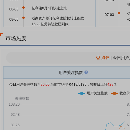
07-15
亿利达8月5日快速上涨
08-05
07-03
浙商资产修订亿利达股权转让条款
08-05
16.29亿元转让款已到账
05-16
亿利达8月3日开盘跌幅达5%
08-03
市场热度
亿利达7月31日快速回调
07-31
05-15
亿利达7月31日开盘涨幅达5%
07-31
点评
|
今日用户
05-15
亿利达7月31日快速上涨
07-31
用户关注指数
45股每笔成交量增长超50%
07-30
05-07
化债概念(AMC概念)概念上涨
今日用户关注指数为
86.00
,当前市场排名
418
/5195，较昨日上升
428
名
07-30
0.92%，7股主力资金净流入超千
万元
04-25
亿利达7月30日打开涨停
07-30
亿利达7月30日开盘涨停
07-30
04-24
管
亿利达7月30日快速上涨
07-30