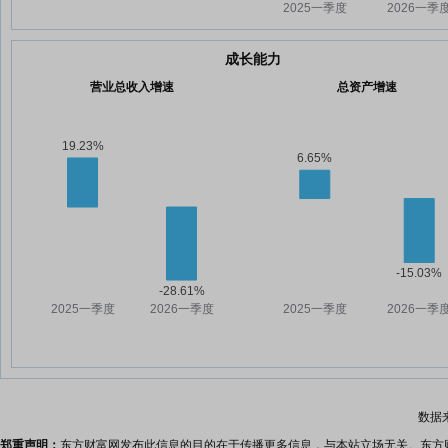
成长能力
营业总收入增速
总资产增速
数据
郑重声明：
东方财富网发布此信息的目的在于传播更多信息，与本站立场无关。东方