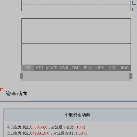
04-24
RSI
KDJ
MACD
W%R
DMI
BIAS
OBV
CCI
ROC
资金动向
个股资金动向
今日主力净流入
333.53万
，占流通市值比
0.10%
;
五日主力净流入
4983.10万
，占流通市值比
1.50%
;