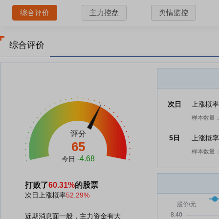
综合评价
主力控盘
舆情监控
综合评价
次日
上涨概
样本数量：
评分
5日
上涨概
65
样本数量：
-4.68
今日
打败了
60.31%
的股票
次日上涨概率
52.29%
近期消息面一般，主力资金有大