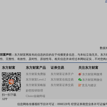
数据
郑重声明：
东方财富网发布此信息的目的在于传播更多信息，与本站立场无关。东方
性、完整性、有效性、及时性、原创性等。相关信息并未经过本网站证实，不对您构
东方财富
东方财富产品
证券交易
关注东方财富
东方财富免费版
东方财富证券开户
东方财富网微博
东方财富Level-2
东方财富在线交易
东方财富网微信
东方财富策略版
东方财富证券交易
意见与建议
妙想投研助理
扫一扫下载
Choice金融终端
APP
信息网络传播视听节目许可证：0908328号 经营证券期货业务许可证编号：91310