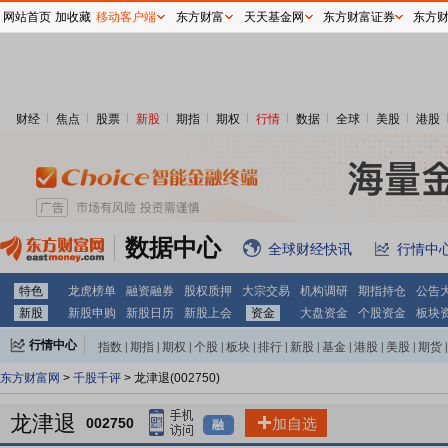
网站首页
加收藏
移动客户端
东方财富
天天基金网
东方财富证券
东方
财经
焦点
股票
新股
期指
期权
行情
数据
全球
美股
港股
数据中心
全球财经快讯
行情中
特色
龙虎榜单
融资融券
股权质押
大宗交易
机构调研
期指持仓
公告
新股
新股申购
新股日历
新股上会
资金
大盘资金
个股资金
板块
行情中心
指数
|
期指
|
期权
|
个股
|
板块
|
排行
|
新股
|
基金
|
港股
|
美股
|
期货
|
外汇
|
黄金
|
自选股
|
自选基金
东方财富网
>
千股千评
> 龙津退(002750)
龙津退
002750
加自选
融