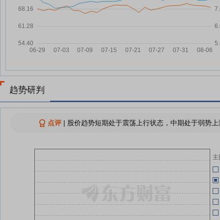
浙农股份：实控人之一致行动人拟
05-27
增持公司0.24%—0.48%股份
05-28
浙农股份：兴合集团拟增持0.24%
05-27
05-26
—0.48%股份
浙农股份：实际控制人一致行动人
05-27
兴合集团拟继续增持公司不高于
05-26
0.48%股份
浙农股份：实控人之一致行动人增
05-26
趋势研判
持计划实施完成 累计增持4517.91
万元
05-18
浙农股份：关于实际控制人的一致
05-25
点评
|
股价趋势短期处于震荡上行状态，中期处于弱势上涨
行动人增持公司股份计划实施完成
05-16
暨增持结果公告
主
查看更多
05-16
05-13
05-07