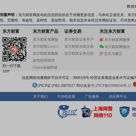
数据
郑重声明：
东方财富网发布此信息的目的在于传播更多信息，与本站立场无关。东方
性、完整性、有效性、及时性、原创性等。相关信息并未经过本网站证实，不对您构
东方财富
东方财富产品
证券交易
关注东方财富
东方财富免费版
东方财富证券开户
东方财富网微博
东方财富Level-2
东方财富在线交易
东方财富网微信
东方财富策略版
东方财富证券交易
意见与建议
妙想投研助理
扫一扫下载
Choice金融终端
APP
信息网络传播视听节目许可证：0908328号 经营证券期货业务许可证编号：91310
沪ICP证:沪B2-20070217
网站备案号:沪ICP备05006054号-11
关于我们
可持续发展
广告服务
供应商平台