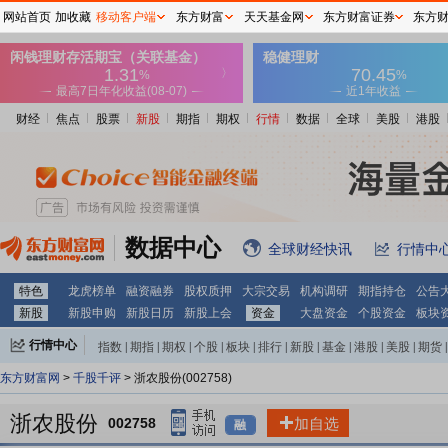
网站首页
加收藏
移动客户端
东方财富
天天基金网
东方财富证券
东方
财经
焦点
股票
新股
期指
期权
行情
数据
全球
美股
港股
数据中心
全球财经快讯
行情中
特色
龙虎榜单
融资融券
股权质押
大宗交易
机构调研
期指持仓
公告
新股
新股申购
新股日历
新股上会
资金
大盘资金
个股资金
板块
行情中心
指数
|
期指
|
期权
|
个股
|
板块
|
排行
|
新股
|
基金
|
港股
|
美股
|
期货
|
外汇
|
黄金
|
自选股
|
自选基金
东方财富网
>
千股千评
> 浙农股份(002758)
浙农股份
002758
加自选
融