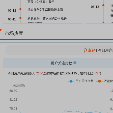
万股（0.48%）股份
06-13
浙农股份6月12日快速上涨
06-12
浙农股份：首次回购公司股份
06-11
1865000股
06-13
浙农股份：首次回购186.5万股
06-11
市场热度
A股股票回购一览：30家公司披露
06-11
06-13
回购进展
点评
|
今日用户
【早报】美军空袭伊朗；黄金、白
06-11
银继续大跌
用户关注指数
06-12
浙农股份：拟斥资5000万元至1亿
06-10
元回购股份
今日用户关注指数为
72.00
,当前市场排名
2592
/5195，较昨日上升
72
名
06-11
浙农股份：第五届董事会第十九次
06-10
会议决议公告
06-11
浙农股份：拟5000万元—1亿元回
06-10
购股份
05-28
浙农股份6月1日盘中涨幅达5%
06-01