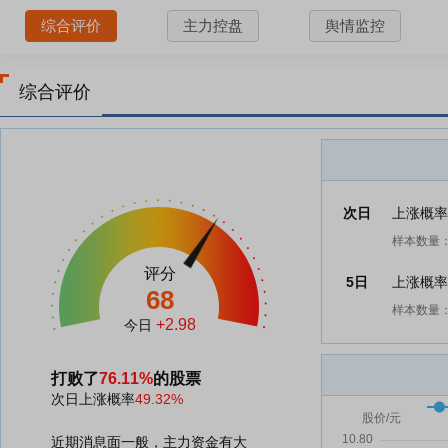
综合评价
主力控盘
舆情监控
综合评价
次日
上涨概
样本数量：
评分
5日
上涨概
68
样本数量：
+2.98
今日
打败了
76.11%
的股票
次日上涨概率
49.32%
近期消息面一般，主力资金有大