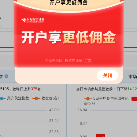
的进展公告
道恩股份:002838道恩股份投资者
06-15
%
关系管理信息20260615
道恩股份:关于终止发行股份及支
万
06-12
付现金购买资产并募集配套资金暨
关联交易事项相关主体买卖股票情
况的自查报告的公告
道恩股份:上海泽昌律师事务所关
06-12
点评
|
今日用户关注度有所上升，参与意愿有所减弱
于山东道恩高分子材料股份有限公
5万
司终止发行股份及支付现金购买资
产并募集配套资金暨关联交易相关
数
市场
主体买卖股票情况自查报告之专项
%
核查意见
/5195，较昨日上升
375
名
当日市场参与意愿较前一日下降
14.1
万
道恩股份:申港证券股份有限公司
06-12
关于山东道恩高分子材料股份有限
万
公司终止发行股份及支付现金购买
资产并募集配套资金暨关联交易相
关主体买卖股票情况自查报告之核
查意见
道恩股份:关于召开终止发行股份
06-12