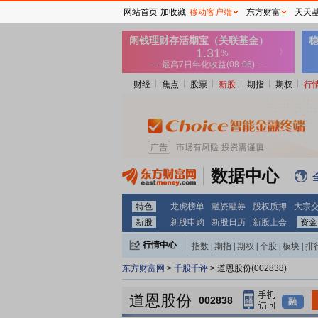
网站首页
加收藏
移动客户端
东方财富
天天
财经
焦点
股票
新股
期指
期权
行
数据中心
特色
龙虎榜单
融资融券
股权质押
大宗
新股
新股申购
新股日历
新股上会
资金
行情中心
指数
|
期指
|
期权
|
个股
|
板块
|
排
东方财富网
>
千股千评
> 道恩股份(002838)
道恩股份
002838
融