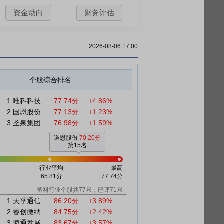
资金动向
财务评估
2026-08-06 17:00
个股综合排名
1
唯科科技
77.74分
+4.86%
2
国恩股份
77.13分
+1.23%
3
圣泉集团
76.98分
+1.59%
道恩股份
70.20分
第15名
行业平均
最高
65.81分
77.74分
塑料行业个股共77只，已评71只
1
天孚通信
86.20分
+3.89%
2
睿创微纳
84.75分
+2.42%
3
海通发展
83.67分
+3.57%