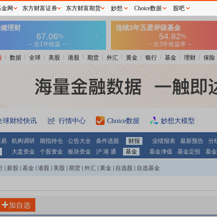
基金网
东方财富证券
东方财富期货
妙想
Choice数据
股吧
情
数据
全球
美股
港股
期货
外汇
黄金
银行
基金
理财
保险
全球财经快讯
行情中心
Choice数据
妙想大模型
交易
机构调研
期指持仓
公告大全
条件选股
财报
业绩报表
最新预告
分
大盘资金
个股资金
板块资金
沪 港 通
基金
基金净值
基金定投
基金
行
|
新股
|
基金
|
港股
|
美股
|
期货
|
外汇
|
黄金
|
自选股
|
自选基金
加自选