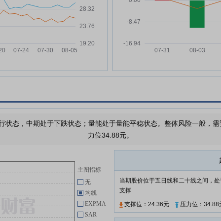
万
及支付现金购买资产并募集配套资
金暨关联交易事项投资者说明会的
公告
发的
阶段
道恩股份:关于收购宁波爱思开合
06-11
成橡胶有限公司80%股权工商变
更完成的进展公告
%
道恩股份:关于控股子公司投资建
06-10
设年产2.5万吨乙丙橡胶项目的公
告
道恩股份:关于控股子公司对外投
06-10
资设立全资子公司的公告
行状态，中期处于下跌状态；量能处于量能平稳状态。整体风险一般，需要注
力位34.88元。
道恩股份:第五届董事会第三十六
06-10
次会议决议公告
道恩股份:关于注销部分募集资金
06-05
主图指标
专户的公告
当期股价位于五日线和二十线之间，处
无
道恩股份:关于收到深圳证券交易
06-02
支撑
均线
所《关于终止对山东道恩高分子材
EXPMA
支撑位：24.36元
压力位：34.88
料股份有限公司发行股份及支付现
SAR
金购买资产并募集配套资金申请审