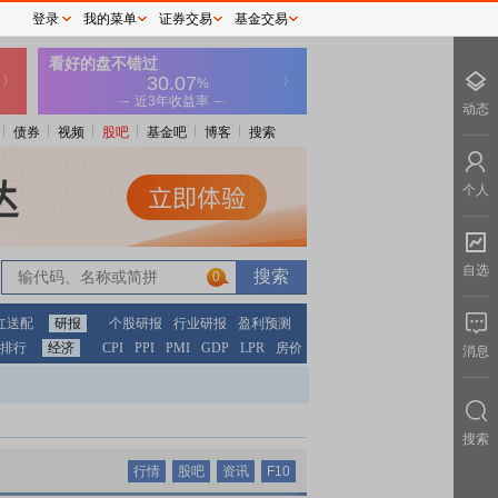
登录
我的菜单
证券交易
基金交易
动态
债券
视频
股吧
基金吧
博客
搜索
个人
自选
0
红送配
研报
个股研报
行业研报
盈利预测
排行
经济
CPI
PPI
PMI
GDP
LPR
房价
消息
搜索
行情
股吧
资讯
F10