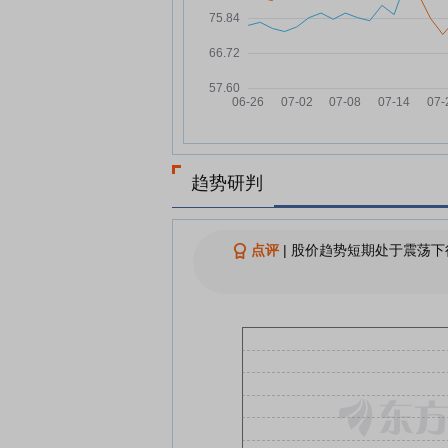
道恩股份：融资净买入386.12
07-22
元，融资余额4.19亿元
玲珑轮胎：公司与道恩合作开
07-21
DVA项目已进入到小批量生产
道恩股份7月21日快速上涨
07-21
道恩股份7月21日盘中涨幅达5
07-21
趋势研判
查看更多
点评
|
股价趋势短期处于震荡下