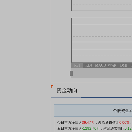
RSI
KDJ
MACD
W%R
DMI
资金动向
个股资金
今日主力净流入
39.47万
，占流通市值比
0.00%
;
五日主力净流入
-1292.76万
，占流通市值比
0.1