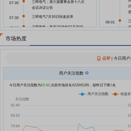
三晖电气：第六届董事会第十八次
07-30
2
会议决议公告
三晖电气7月30日快速反弹
07-30
08-01
三晖电气：将于2026年07月30日
07-29
召开2026年第一次临时股东大会
市场热度
三晖电气7月29日盘中涨幅达5%
07-29
07-31
三晖电气7月29日快速上涨
07-29
点评
|
今日用户
三晖电气7月22日快速反弹
07-22
三晖电气7月21日打开跌停
用户关注指数
07-21
07-31
三晖电气7月21日盘中跌停
07-21
今日用户关注指数为
65.60
,当前市场排名
4220
/5195，较昨日下降
3
名
07-31
三晖电气7月21日加速下跌
07-21
三晖电气7月21日盘中跌幅达5%
07-21
07-21
公
三晖电气：2026年8月7日召开
07-20
2026年第二次临时股东会
07-21
虚拟电厂概念异动拉升 三晖电气
07-20