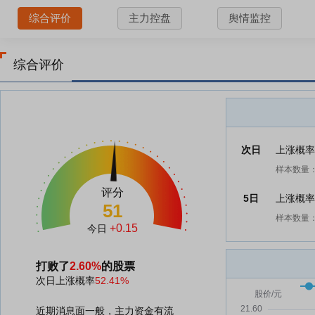
综合评价
主力控盘
舆情监控
综合评价
次日
上涨概
样本数量：
评分
5日
上涨概
51
样本数量：
+0.15
今日
打败了
2.60%
的股票
次日上涨概率
52.41%
近期消息面一般，主力资金有流