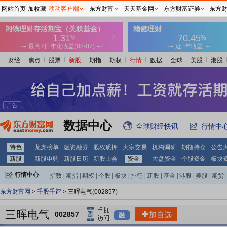
网站首页
加收藏
移动客户端
东方财富
天天基金网
东方财富证券
东方
财经
焦点
股票
新股
期指
期权
行情
数据
全球
美股
港股
数据中心
全球财经快讯
行情中
特色
龙虎榜单
融资融券
股权质押
大宗交易
机构调研
期指持仓
公告
新股
新股申购
新股日历
新股上会
资金
大盘资金
个股资金
板块
行情中心
指数
|
期指
|
期权
|
个股
|
板块
|
排行
|
新股
|
基金
|
港股
|
美股
|
期货
|
外汇
|
黄金
|
自选股
|
自选基金
东方财富网
>
千股千评
> 三晖电气(002857)
三晖电气
002857
加自选
融