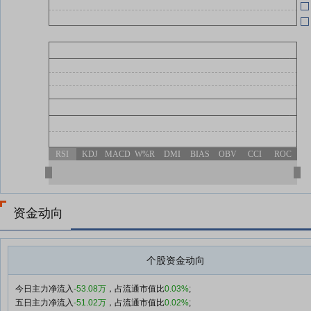
07-21
07-21
07-21
(
07-15
RSI
KDJ
MACD
W%R
DMI
BIAS
OBV
CCI
ROC
资金动向
个股资金动向
今日主力净流入
-53.08万
，占流通市值比
0.03%
;
五日主力净流入
-51.02万
，占流通市值比
0.02%
;