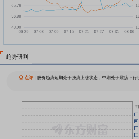
涨停
(
三晖电气7月20日盘中涨停
07-20
07-21
公
三晖电气7月20日快速回调
07-20
07-21
查看更多
07-21
趋势研判
07-21
点评
|
股价趋势短期处于强势上涨状态，中期处于震荡下行状
07-21
主
07-21