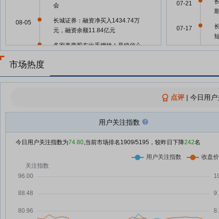
07-21
会
长城证券：融资净买入1434.74万
08-05
07-17
元，融资余额11.84亿元
多家券商股东出手增持！是稳信心
08-04
07-16
更是直接开拿低价筹码
市场热度
长城证券：融资净偿还32.65万
08-04
07-14
元，融资余额11.69亿元
长城证券：关于公司董事离任的公
公
点评
|
今日用户
07-31
告
长城证券：融资净偿还1158.47万
用户关注指数
07-31
07-14
元，融资余额11.69亿元
公
今日用户关注指数为
74.80
,当前市场排名
1909
/5195，较昨日下降
242
名
长城证券：融资净偿还908.32万
07-30
元，融资余额11.8亿元
07-14
长城证券：融资净买入152.01万
07-29
元，融资余额11.89亿元
07-11
中小券商抢滩香港 集体补位国际
07-28
化
07-04