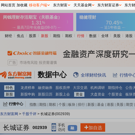
网站首页
加收藏
移动客户端
东方财富
天天基金网
东方财富证券
东方
财经
焦点
股票
新股
期指
期权
行情
数据
全球
美股
港股
数据中心
全球财经快讯
行情中
特色
龙虎榜单
融资融券
股权质押
大宗交易
机构调研
期指持仓
公告
新股
新股申购
新股日历
新股上会
资金
大盘资金
个股资金
板块
行情中心
指数
|
期指
|
期权
|
个股
|
板块
|
排行
|
新股
|
基金
|
港股
|
美股
|
期货
|
外汇
|
黄金
|
自选股
|
自选基金
东方财富网
>
千股千评
> 长城证券(002939)
长城证券
002939
加自选
融