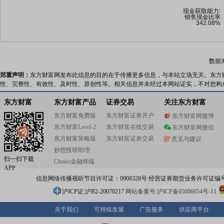
数据
郑重声明：
东方财富网发布此信息的目的在于传播更多信息，与本站立场无关。东方
性、完整性、有效性、及时性、原创性等。相关信息并未经过本网站证实，不对您构
东方财富
东方财富产品
证券交易
关注东方财富
东方财富免费版
东方财富证券开户
东方财富网微博
东方财富Level-2
东方财富在线交易
东方财富网微信
东方财富策略版
东方财富证券交易
意见与建议
妙想投研助理
扫一扫下载
Choice金融终端
APP
信息网络传播视听节目许可证：0908328号 经营证券期货业务许可证编号：91310
沪ICP证:沪B2-20070217
网站备案号:沪ICP备05006054号-11
关于我们
可持续发展
广告服务
供应商平台