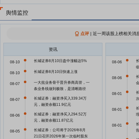
舆情监控
点评
|
近一周该股上榜相关消息
资讯
长城证券8月10日盘中涨幅达5%
08-10
08-06
长城证券8月10日快速上涨
08-10
08-06
一大批业务骨干晋升券商高管，一
08-07
条业务线做到极致，是清晰路径
08-01
长城证券：融资净买入339.34万
08-07
元，融资余额11.9亿元
08-01
长城证券：融资净买入294.52万
理
08-06
元，融资余额11.87亿元
08-01
长城证券：公司将于2026年8月
08-05
21日召开2026年第一次临时股东