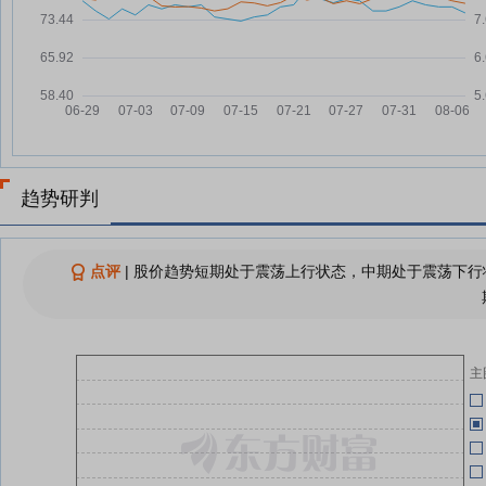
长城证券：融资净偿还903.41万
07-28
元，融资余额11.88亿元
06-27
【五大信披媒体精华摘要】7月27
07-27
日
06-27
长城证券：融资净偿还762.79万
07-24
元，融资余额11.93亿元
长
06-27
长城证券：融资净买入656.57万
07-23
年
元，融资余额12.01亿元
趋势研判
06-27
长城证券：截至2026年7月20日
07-22
公司股东总人数为101687户
长
点评
|
股价趋势短期处于震荡上行状态，中期处于震荡下行状
06-27
长城证券：融资净买入764.92万
07-22
年
元，融资余额11.94亿元
长
06-27
年
查看更多
主
06-18