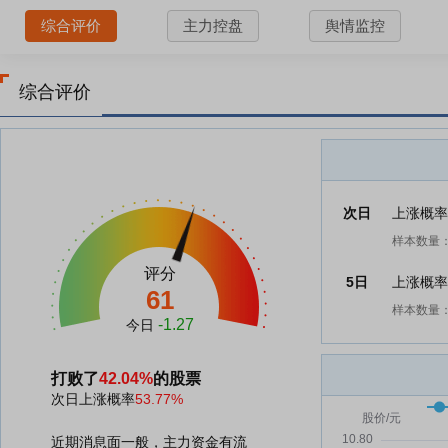
综合评价
主力控盘
舆情监控
综合评价
次日
上涨概
样本数量：
评分
5日
上涨概
61
样本数量：
-1.27
今日
打败了
42.04%
的股票
次日上涨概率
53.77%
近期消息面一般，主力资金有流