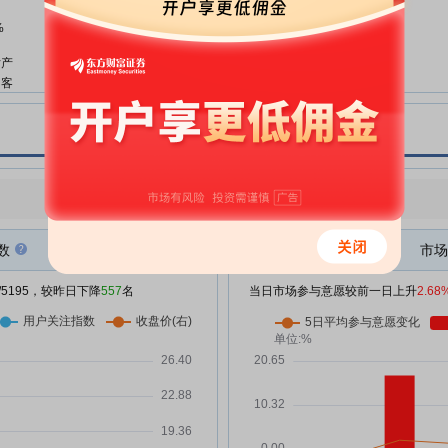
施公告
%
五方光电:北京德恒(深圳)律师事务
05-20
所关于湖北五方光电股份有限公司
片产
2025年度股东会的法律意见
和客
五方光电:2025年度股东会决议公
05-20
告
重因
五方光电:关于公司及控股子公司
04-30
取得高新技术企业证书的公告
拓力
点评
|
今日用户关注度有所下降，参与意愿有所增强
公司
五方光电:关于召开2025年度股东
04-29
会的通知
数
市场
璃晶
五方光电:内部控制审计报告
04-29
/5195，较昨日下降
557
名
当日市场参与意愿较前一日上升
2.68
五方光电:2025年度内部控制评价
04-29
的
报告
五方光电:非经营性资金占用及其
04-29
露
他关联资金往来情况的专项审计说
明
战略
五方光电:2025年年度报告
04-29