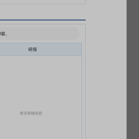
0篇。
研报
暂无研报信息