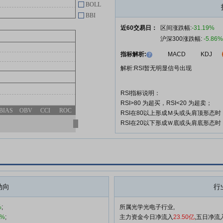
BOLL
BBI
近60交易日：
区间涨跌幅:
-31.19%
沪深300涨跌幅:
-5.86%
指标解析:
MACD
KDJ
解析:RSI暂无明显信号出现
RSI指标说明：
RSI>80 为超买，RSI<20 为超卖；
BIAS
OBV
CCI
ROC
RSI在80以上形成Ｍ头或头肩顶形态
RSI在20以下形成Ｗ底或头肩底形态
动向
行
%
;
所属光学光电子行业,
5%
;
主力资金今日净流入
23.50亿
,五日净流