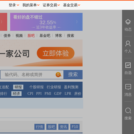
登录
我的菜单
证券交易
基金交易
动态
债券
视频
股吧
基金吧
博客
搜索
个人
自选
0
红送配
研报
个股研报
行业研报
盈利预测
排行
经济
CPI
PPI
PMI
GDP
LPR
房价
消息
搜索
行情
股吧
资讯
F10