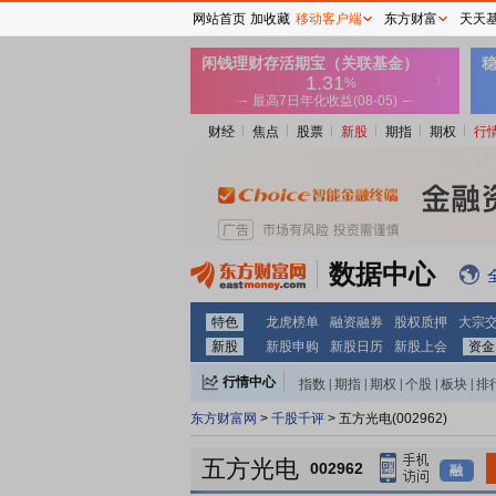
网站首页
加收藏
移动客户端
东方财富
天天
财经
焦点
股票
新股
期指
期权
行
数据中心
特色
龙虎榜单
融资融券
股权质押
大宗
新股
新股申购
新股日历
新股上会
资金
行情中心
指数
|
期指
|
期权
|
个股
|
板块
|
排
东方财富网
>
千股千评
> 五方光电(002962)
五方光电
002962
融