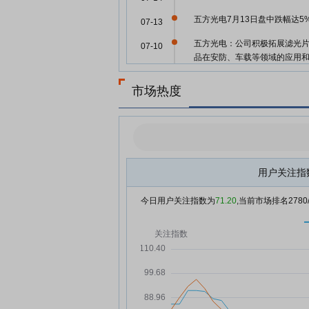
五方光电7月13日盘中跌幅达5
07-13
五方光电：公司积极拓展滤光
07-10
品在安防、车载等领域的应用
户拓展
市场热度
五方光电：上市公司股价受多
07-10
素的影响
五方光电：公司将加大市场开
07-10
度，深化合作伙伴关系，推动
主营业务稳健发展
用户关注指
五方光电：目前公司生产的玻
07-10
圆为光学晶圆
今日用户关注指数为
71.20
,当前市场排名
2780
五方光电：公司目前无12亿元
07-10
投资项目
五方光电：公司将在8月11日披
07-10
《2026年中报》
五方光电：公司持续践行公司
07-10
目标，推动主营业务稳定发展