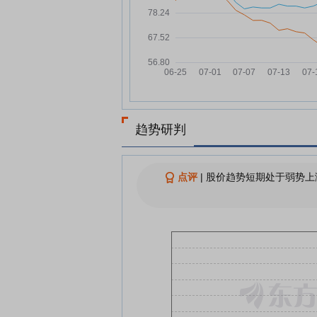
五方光电：公司TGV技术和产
07-10
前主要是应用于光学领域，处
客户送样阶段
五方光电：公司积极拓展海外
07-10
户，从财务数据上看，国外客
售金额占比高
五方光电：生物识别滤光片和
07-10
镜是公司积极推动的新项目之
趋势研判
五方光电：公司将结合自身技
07-10
累与行业发展趋势，稳步推进
光学业务布局
点评
|
股价趋势短期处于弱势上
查看更多