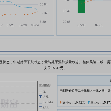
五方光电:第三届董事会第十二次
品目
04-29
会议决议公告
于给
五方光电:关于开展外汇套期保值
04-29
业务的公告
客
户销
五方光电:2025年年度审计报告
04-29
五方光电:关于2025年年度利润分
04-29
微棱
配预案的公告
一
五方光电:2026年一季度报告
04-29
术积
车载
五方光电:关于提请股东会授权董
04-29
涨状态，中期处于下跌状态；量能处于温和放量状态。整体风险一般，需要注
事会制定2026年中期分红方案的
公告
力位15.37元。
查看更多
主图指标
当期股价位于二十线和六十线之间，处
无
均线
EXPMA
支撑位：10.42元
压力位：15.37
SAR