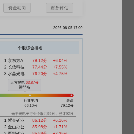
资金动向
财务评估
2026-08-05 17:00
个股综合排名
1
京东方A
79.12分
+6.04%
2
长信科技
77.44分
+7.55%
3
水晶光电
76.20分
+4.75%
五方光电
63.87分
第65名
行业平均
最高
66.10分
79.12分
光学光电子行业个股共99只，已评92只
1
紫金矿业
86.12分
+6.16%
2
金山办公
85.98分
+1.71%
3
西部矿业
85.88分
+7.35%