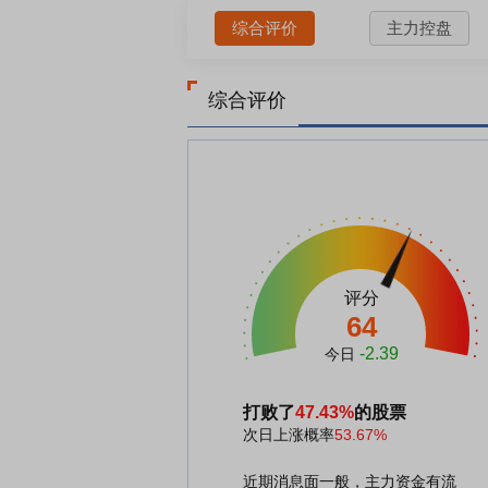
综合评价
主力控盘
综合评价
评分
64
-2.39
今日
打败了
47.43%
的股票
次日上涨概率
53.67%
近期消息面一般，主力资金有流