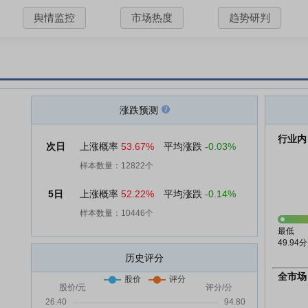
舆情监控
市场热度
趋势研判
涨跌预测
行业内
次日
上涨概率
53.67%
平均涨跌
-0.03%
样本数量：12822个
5日
上涨概率
52.22%
平均涨跌
-0.14%
样本数量：10446个
最低
49.94分
历史评分
全市场