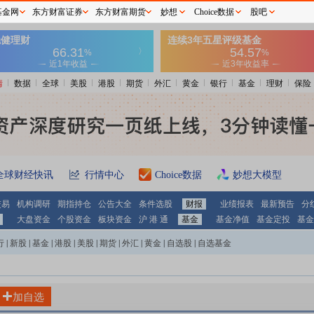
基金网
东方财富证券
东方财富期货
妙想
Choice数据
股吧
情
数据
全球
美股
港股
期货
外汇
黄金
银行
基金
理财
保险
全球财经快讯
行情中心
Choice数据
妙想大模型
交易
机构调研
期指持仓
公告大全
条件选股
财报
业绩报表
最新预告
分
大盘资金
个股资金
板块资金
沪 港 通
基金
基金净值
基金定投
基金
行
|
新股
|
基金
|
港股
|
美股
|
期货
|
外汇
|
黄金
|
自选股
|
自选基金
加自选