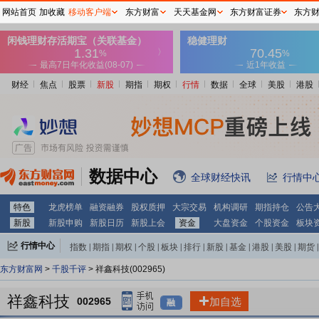
网站首页
加收藏
移动客户端
东方财富
天天基金网
东方财富证券
东方
财经
焦点
股票
新股
期指
期权
行情
数据
全球
美股
港股
数据中心
全球财经快讯
行情中
特色
龙虎榜单
融资融券
股权质押
大宗交易
机构调研
期指持仓
公告
新股
新股申购
新股日历
新股上会
资金
大盘资金
个股资金
板块
行情中心
指数
|
期指
|
期权
|
个股
|
板块
|
排行
|
新股
|
基金
|
港股
|
美股
|
期货
|
外汇
|
黄金
|
自选股
|
自选基金
东方财富网
>
千股千评
> 祥鑫科技(002965)
祥鑫科技
002965
加自选
融