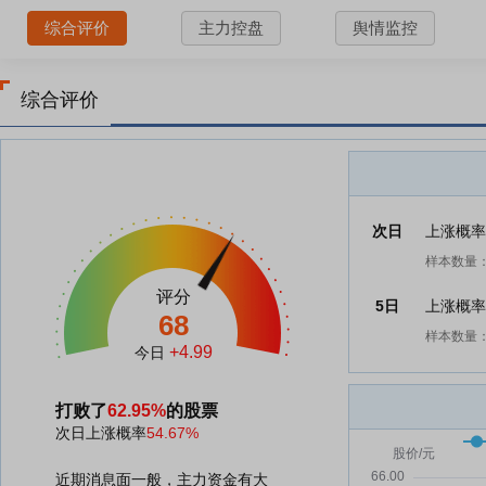
综合评价
主力控盘
舆情监控
综合评价
次日
上涨概
样本数量：
评分
5日
上涨概
68
样本数量：
+4.99
今日
打败了
62.95%
的股票
次日上涨概率
54.67%
近期消息面一般，主力资金有大