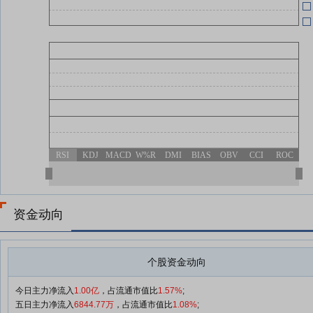
RSI
KDJ
MACD
W%R
DMI
BIAS
OBV
CCI
ROC
资金动向
个股资金动向
今日主力净流入
1.00亿
，占流通市值比
1.57%
;
五日主力净流入
6844.77万
，占流通市值比
1.08%
;