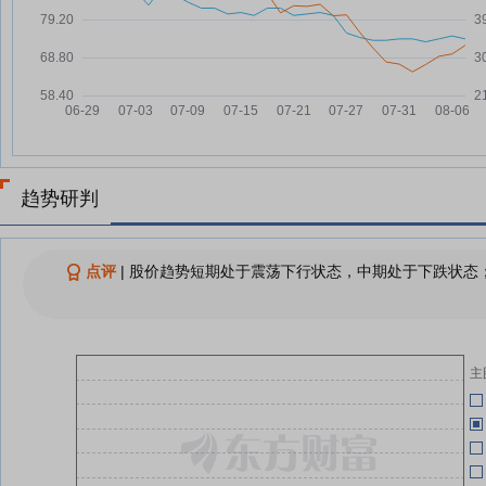
祥鑫科技7月31日快速上涨
07-31
05-14
查看更多
05-14
04-29
趋势研判
04-23
点评
|
股价趋势短期处于震荡下行状态，中期处于下跌状态；
04-23
主
04-23
04-23