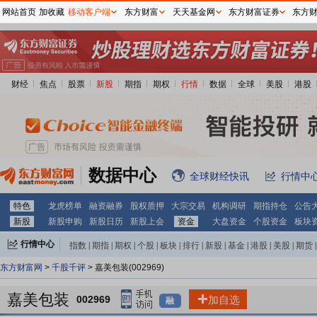
网站首页
加收藏
移动客户端
东方财富
天天基金网
东方财富证券
东方
财经
焦点
股票
新股
期指
期权
行情
数据
全球
美股
港股
数据中心
全球财经快讯
行情中
特色
龙虎榜单
融资融券
股权质押
大宗交易
机构调研
期指持仓
公告
新股
新股申购
新股日历
新股上会
资金
大盘资金
个股资金
板块
行情中心
指数
|
期指
|
期权
|
个股
|
板块
|
排行
|
新股
|
基金
|
港股
|
美股
|
期货
|
外汇
|
黄金
|
自选股
|
自选基金
东方财富网
>
千股千评
> 嘉美包装(002969)
嘉美包装
002969
加自选
融