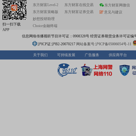
东方财富Level-2
东方财富在线交易
东方财富网微信
东方财富策略版
东方财富证券交易
意见与建议
妙想投研助理
扫一扫下载
Choice金融终端
APP
信息网络传播视听节目许可证：0908328号 经营证券期货业务许可证编号：91310
沪ICP证:沪B2-20070217
网站备案号:沪ICP备05006054号-11
关于我们
可持续发展
广告服务
供应商平台