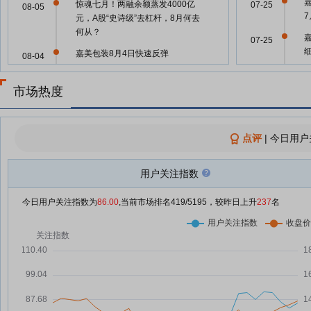
嘉
惊魂七月！两融余额蒸发4000亿
07-25
08-05
7
元，A股“史诗级”去杠杆，8月何去
何从？
07-25
细
嘉美包装8月4日快速反弹
08-04
07-25
嘉美包装：融资净买入329.85万
08-04
市场热度
元，融资余额1.36亿元
嘉
07-25
嘉美包装8月3日盘中涨幅达5%
08-03
7
嘉美包装8月3日快速反弹
点评
|
今日用户
08-03
07-25
会
嘉美包装8月3日加速下跌
08-03
用户关注指数
07-25
嘉美包装7月31日盘中涨幅达5%
07-31
度
今日用户关注指数为
86.00
,当前市场排名
419
/5195，较昨日上升
237
名
嘉美包装7月31日快速上涨
07-31
嘉
07-25
7
嘉美包装：融资净买入2962.58万
07-31
元，融资余额1.2亿元
07-25
(
嘉美包装7月30日打开跌停
07-30
07-25
嘉美包装7月30日盘中跌停
07-30
办