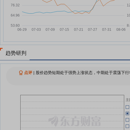
嘉美包装7月30日加速下跌
07-30
07-25
责
嘉美包装7月30日快速回调
07-30
嘉
07-25
嘉美包装7月30日快速反弹
07-30
月
嘉
07-25
查看更多
月
嘉
07-25
趋势研判
月
07-25
(
点评
|
股价趋势短期处于强势上涨状态，中期处于震荡下行状
嘉
07-25
年
主