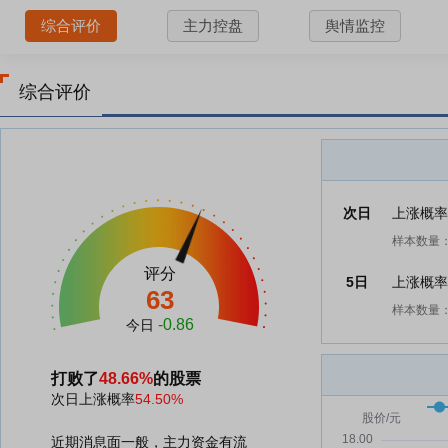
综合评价
主力控盘
舆情监控
综合评价
次日
上涨概
样本数量：
评分
5日
上涨概
63
样本数量：
-0.86
今日
打败了
48.66%
的股票
次日上涨概率
54.50%
近期消息面一般，主力资金有流