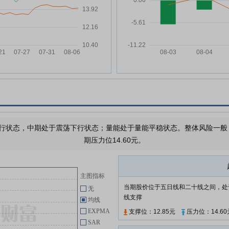
华测检测:关于2025年年度股东会
04-10
再
增加临时提案暨补充股东会通知的
酿新
公告
华测检测:华测检测认证集团股份
04-10
区
有限公司第五期员工持股计划(草
案)摘要
华测检测:2026年3月31日投资者
03-31
关系活动记录表
万
华测检测:关于使用闲置自有资金
03-31
进行委托理财的公告
万
行状态，中期处于震荡下行状态；量能处于量能平稳状态。整体风险一般，需
华测检测:董事会关于独立董事独
03-31
期压力位14.60元。
立性自查情况的专项报告
华测检测:独立董事2025年度述职
03-31
报告(刘志权)
主图指标
华测检测:关于2026年度高级管理
03-31
当期股价位于五日线和二十线之间，处
无
人员薪酬方案的公告
线支撑
均线
EXPMA
支撑位：12.85元
压力位：14.60
查看更多
SAR