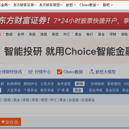
基金网
东方财富证券
东方财富期货
妙想
Choice数据
股吧
情
数据
全球
美股
港股
期货
外汇
黄金
银行
基金
理财
保险
全球财经快讯
行情中心
Choice数据
妙想大模型
交易
机构调研
期指持仓
公告大全
条件选股
财报
业绩报表
最新预告
分
大盘资金
个股资金
板块资金
沪 港 通
基金
基金净值
基金定投
基金
行
|
新股
|
基金
|
港股
|
美股
|
期货
|
外汇
|
黄金
|
自选股
|
自选基金
加自选