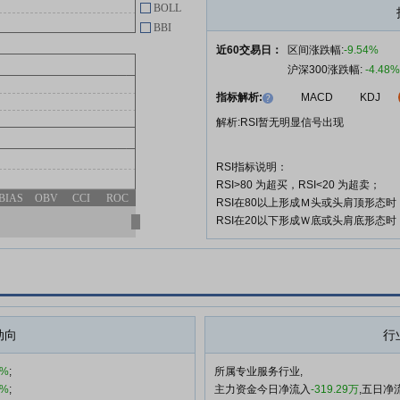
BOLL
BBI
近60交易日：
区间涨跌幅:
-9.54%
沪深300涨跌幅:
-4.48%
指标解析:
MACD
KDJ
解析:RSI暂无明显信号出现
RSI指标说明：
RSI>80 为超买，RSI<20 为超卖；
BIAS
OBV
CCI
ROC
RSI在80以上形成Ｍ头或头肩顶形态
RSI在20以下形成Ｗ底或头肩底形态
动向
行
9%
;
所属专业服务行业,
3%
;
主力资金今日净流入
-319.29万
,五日净