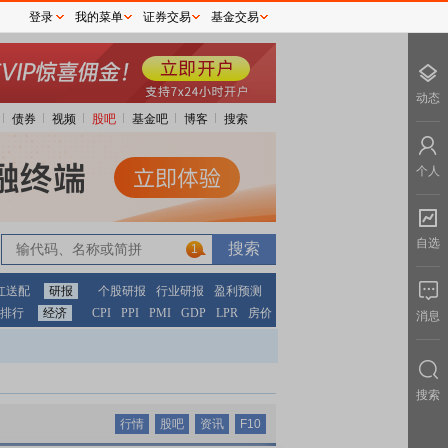
登录
我的菜单
证券交易
基金交易
动态
债券
视频
股吧
基金吧
博客
搜索
个人
自选
1
红送配
研报
个股研报
行业研报
盈利预测
排行
经济
CPI
PPI
PMI
GDP
LPR
房价
消息
搜索
行情
股吧
资讯
F10