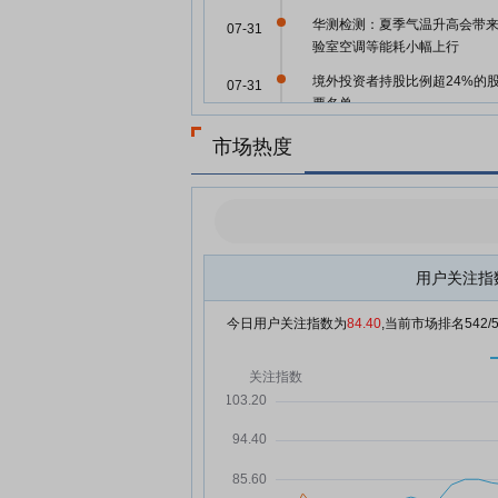
华测检测：夏季气温升高会带
07-31
验室空调等能耗小幅上行
境外投资者持股比例超24%的
07-31
票名单
华测检测：融资净偿还1164.0
07-31
市场热度
元，融资余额5.07亿元
华测检测：融资净偿还1833.5
07-30
元，融资余额5.19亿元
华测检测7月29日盘中涨幅达5
07-29
用户关注指
华测检测：融资净买入2626.4
07-29
元，融资余额5.37亿元
今日用户关注指数为
84.40
,当前市场排名
542
抢抓新兴赛道需求 检测行业迎
07-28
绩增长窗口期
华测检测：融资净买入307.3万
07-28
元，融资余额5.11亿元
政策利好+产业高景气！CRO集
07-27
走强 融资客最新抢筹15股