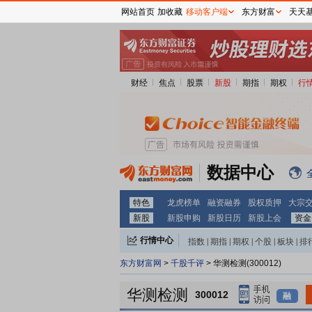
网站首页
加收藏
移动客户端
东方财富
天天
财经
焦点
股票
新股
期指
期权
行
数据中心
特色
龙虎榜单
融资融券
股权质押
大宗
新股
新股申购
新股日历
新股上会
资金
行情中心
指数
|
期指
|
期权
|
个股
|
板块
|
排
东方财富网
>
千股千评
> 华测检测(300012)
华测检测
300012
融