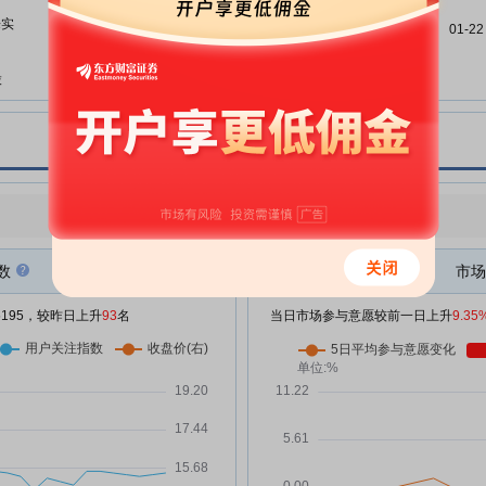
告
来实
01-22
华测检测:2026年4月20日投资者
04-20
关系活动记录表
股
华测检测:2026年一季度报告
04-20
01-21
2万
华测检测:关于华测检测认证集团
04-17
股份有限公司第五期员工持股计划
(草案)的法律意见书
3万
华测检测:第七届董事会第三次会
点评
|
今日用户关注度有所上升，参与意愿有所增强
04-10
议决议公告
%
华测检测:华测检测认证集团股份
数
市场
04-10
4万
有限公司第五期员工持股计划管理
办法
/5195，较昨日上升
93
名
当日市场参与意愿较前一日上升
9.35
业
华测检测:华测检测认证集团股份
04-10
有限公司第五期员工持股计划(草
案)
华测检测:董事会薪酬考核与提名
04-10
委员会关于员工持股计划相关事项
体
的审核意见