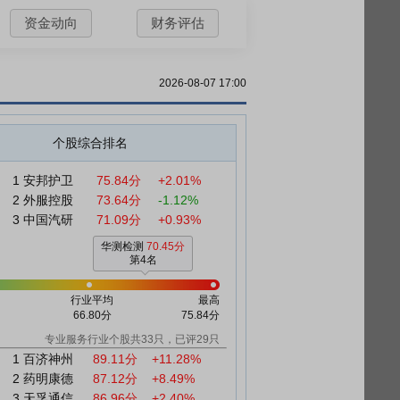
资金动向
财务评估
2026-08-07 17:00
个股综合排名
1
安邦护卫
75.84分
+2.01%
2
外服控股
73.64分
-1.12%
3
中国汽研
71.09分
+0.93%
华测检测
70.45分
第4名
行业平均
最高
66.80分
75.84分
专业服务行业个股共33只，已评29只
1
百济神州
89.11分
+11.28%
2
药明康德
87.12分
+8.49%
3
天孚通信
86.96分
+2.40%