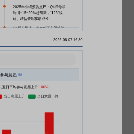
2025年业绩预告点评：Q4归母净
利润+15~20%超预期，“123”战
略、精益管理驱动成长
Q4增长提速，内生外延有望持续
贡献增量
2026-08-07 16:30
查看更多
参与意愿
%
,五日平均参与意愿上升
1.00%