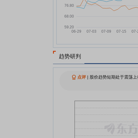
102家、44万亿，“超级朋友圈”
07-26
扩容，长三角一体化示范区酝
阶段
突破百家！长三角一体化示范
07-26
“开发者联盟”再添16位新成员
华测检测7月24日快速回调
07-24
华测检测：融资净偿还383.25
07-24
趋势研判
元，融资余额5.15亿元
华测检测：融资净偿还341.58
07-23
元，融资余额5.18亿元
点评
|
股价趋势短期处于震荡上
查看更多