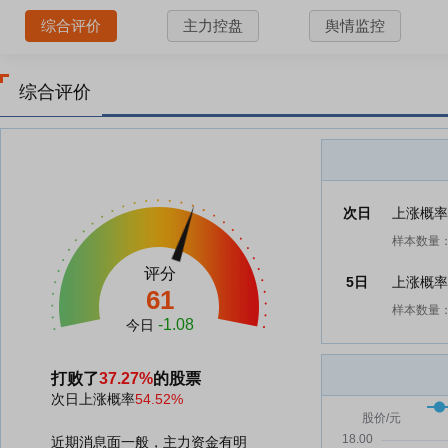
综合评价
主力控盘
舆情监控
综合评价
次日
上涨概
样本数量：
评分
5日
上涨概
61
样本数量：
-1.08
今日
打败了
37.27%
的股票
次日上涨概率
54.52%
近期消息面一般，主力资金有明