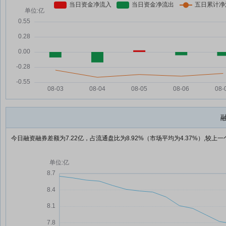
今日融资融券差额为7.22亿，占流通盘比为8.92%（市场平均为4.37%）,较上