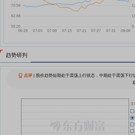
中科电气：融资净偿还79万元，
07-22
融资余额7.44亿元
07-01
承
中科电气7月21日快速上涨
07-21
07-01
中科电气7月21日盘中涨幅达5%
07-21
中科电气：融资净偿还2318.62万
07-21
07-01
元，融资余额7.45亿元
中科电气：关于第七届董事会第一
07-19
趋势研判
次会议决议的公告
07-01
查看更多
点评
|
股价趋势短期处于震荡上行状态，中期处于震荡下行状
07-01
承
06-13
主
06-13