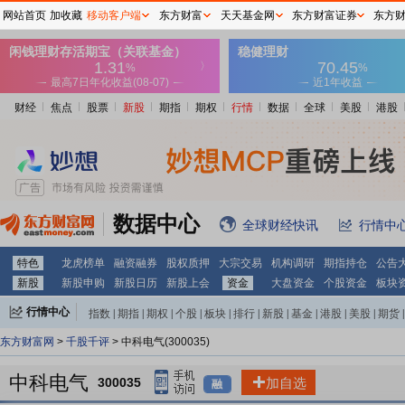
网站首页
加收藏
移动客户端
东方财富
天天基金网
东方财富证券
东方
财经
焦点
股票
新股
期指
期权
行情
数据
全球
美股
港股
数据中心
全球财经快讯
行情中
特色
龙虎榜单
融资融券
股权质押
大宗交易
机构调研
期指持仓
公告
新股
新股申购
新股日历
新股上会
资金
大盘资金
个股资金
板块
行情中心
指数
|
期指
|
期权
|
个股
|
板块
|
排行
|
新股
|
基金
|
港股
|
美股
|
期货
|
外汇
|
黄金
|
自选股
|
自选基金
东方财富网
>
千股千评
> 中科电气(300035)
中科电气
300035
加自选
融