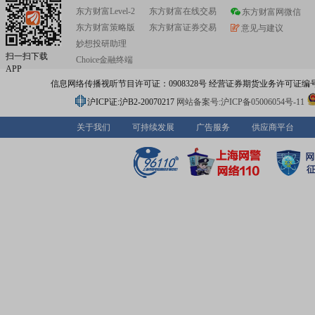
东方财富Level-2
东方财富在线交易
东方财富网微信
东方财富策略版
东方财富证券交易
意见与建议
妙想投研助理
扫一扫下载
Choice金融终端
APP
信息网络传播视听节目许可证：0908328号 经营证券期货业务许可证编号：91310
沪ICP证:沪B2-20070217
网站备案号:沪ICP备05006054号-11
关于我们
可持续发展
广告服务
供应商平台