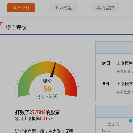
综合评价
主力控盘
舆情监控
综合评价
次日
上涨概
样本数量：
评分
5日
上涨概
59
样本数量：
-6.66
今日
打败了
27.78%
的股票
次日上涨概率
53.87%
近期消息面一般，主力资金无明