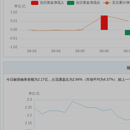
今日融资融券差额为2.17亿，占流通盘比为2.94%（市场平均为4.37%）,较上