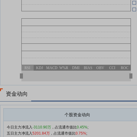
RSI
KDJ
MACD
W%R
DMI
BIAS
OBV
CCI
ROC
资金动向
个股资金动向
今日主力净流入
-3110.90万
，占流通市值比
0.45%
;
五日主力净流入
5201.84万
，占流通市值比
0.75%
;