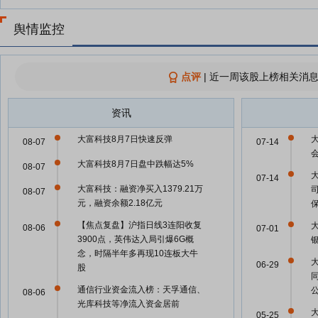
舆情监控
点评
|
近一周该股上榜相关消息
资讯
大富科技8月7日快速反弹
08-07
07-14
大富科技8月7日盘中跌幅达5%
08-07
07-14
大富科技：融资净买入1379.21万
08-07
元，融资余额2.18亿元
【焦点复盘】沪指日线3连阳收复
08-06
07-01
3900点，英伟达入局引爆6G概
念，时隔半年多再现10连板大牛
06-29
股
通信行业资金流入榜：天孚通信、
08-06
光库科技等净流入资金居前
05-25