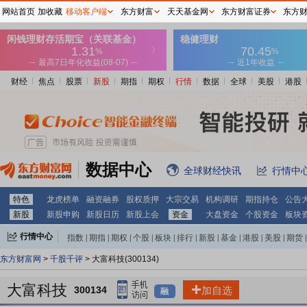
网站首页
加收藏
移动客户端
东方财富
天天基金网
东方财富证券
东方
财经
焦点
股票
新股
期指
期权
行情
数据
全球
美股
港股
数据中心
全球财经快讯
行情中
特色
龙虎榜单
融资融券
股权质押
大宗交易
机构调研
期指持仓
公告
新股
新股申购
新股日历
新股上会
资金
大盘资金
个股资金
板块
行情中心
指数
|
期指
|
期权
|
个股
|
板块
|
排行
|
新股
|
基金
|
港股
|
美股
|
期货
|
外汇
|
黄金
|
自选股
|
自选基金
东方财富网
>
千股千评
> 大富科技(300134)
大富科技
300134
加自选
融