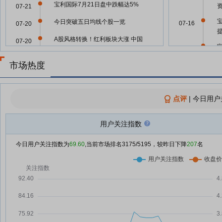
宝利国际7月21日盘中跌幅达5%
07-21
今日突破五日均线个股一览
07-16
07-20
A股风格转换！红利板块大涨 中国
07-20
07-16
海油涨停
市场热度
宝利国际7月20日快速回调
07-20
07-16
宝利国际7月20日盘中涨幅达5%
承
07-20
点评
|
今日用户
宝利国际7月20日快速上涨
07-16
07-20
宝利国际：第七届董事会第五次会
07-15
用户关注指数
07-16
议决议公告
承
宝利国际：公司不存在逾期担保
07-15
今日用户关注指数为
69.60
,当前市场排名
3175
/5195，较昨日下降
207
名
07-16
宝利国际：2026年7月31日召开
07-15
2026年第一次临时股东会
07-07
宝利国际7月14日盘中涨幅达5%
07-14
05-20
宝利国际7月14日快速上涨
07-14
宝利国际：公司积极做好市值管理
07-09