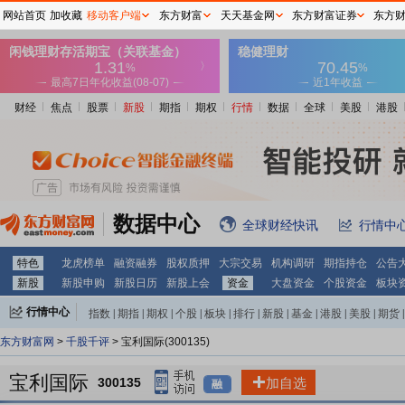
网站首页
加收藏
移动客户端
东方财富
天天基金网
东方财富证券
东方
财经
焦点
股票
新股
期指
期权
行情
数据
全球
美股
港股
数据中心
全球财经快讯
行情中
特色
龙虎榜单
融资融券
股权质押
大宗交易
机构调研
期指持仓
公告
新股
新股申购
新股日历
新股上会
资金
大盘资金
个股资金
板块
行情中心
指数
|
期指
|
期权
|
个股
|
板块
|
排行
|
新股
|
基金
|
港股
|
美股
|
期货
|
外汇
|
黄金
|
自选股
|
自选基金
东方财富网
>
千股千评
> 宝利国际(300135)
宝利国际
300135
加自选
融