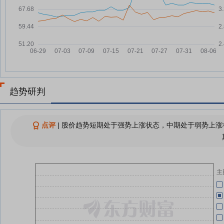
05-18
工作
宝利国际7月9日快速反弹
07-09
05-18
查看更多
05-11
趋势研判
05-11
宝
05-06
关
点评
|
股价趋势短期处于强势上涨状态，中期处于弱势上涨状
04-27
报
04-27
主