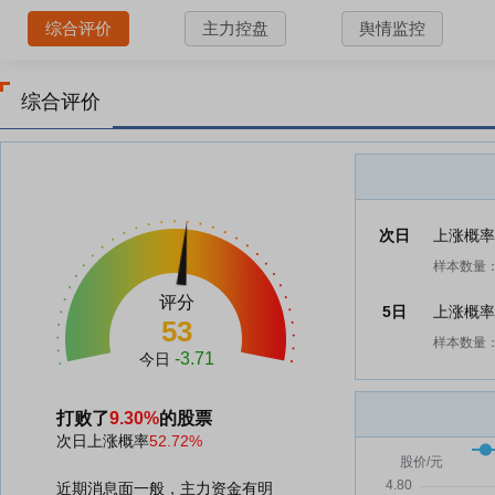
综合评价
主力控盘
舆情监控
综合评价
次日
上涨概
样本数量：
评分
5日
上涨概
53
样本数量：
-3.71
今日
打败了
9.30%
的股票
次日上涨概率
52.72%
近期消息面一般，主力资金有明