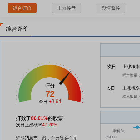
综合评价
主力控盘
舆情监控
综合评价
次日
上涨概
样本数量：
评分
5日
上涨概
72
样本数量：
+3.64
今日
打败了
86.01%
的股票
次日上涨概率
47.20%
近期消息面一般，主力资金有介