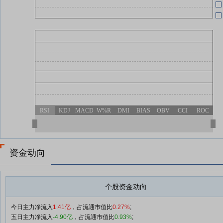
查看更多
04-24
明
RSI
KDJ
MACD
W%R
DMI
BIAS
OBV
CCI
ROC
资金动向
个股资金动向
今日主力净流入
1.41亿
，占流通市值比
0.27%
;
五日主力净流入
-4.90亿
，占流通市值比
0.93%
;