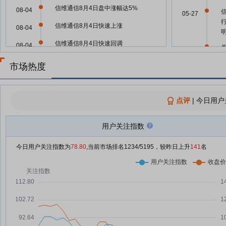
信维通信8月4日盘中涨幅达5%
08-04
05-27
信维通信8月4日快速上涨
08-04
明
信维通信8月4日快速回调
08-04
05-27
信维通信：融资净买入1133.25万
08-04
市场热度
元，融资余额46.54亿元
05-15
朱雀三号遥二预计8月中旬发射，
08-04
拟再次验证一级垂直回收 ；
点评
|
今日用户
05-08
SpaceX首批20颗星链V3卫星完成
测试，下一代星座进入部署准备阶
用户关注指数
段；国家能源局印发《新型电力系
05-08
统建设“十五五”规划》——《投资
今日用户关注指数为
78.80
,当前市场排名
1234
/5195，较昨日上升
141
名
早参》
布局材料创新与新兴应用 “上市公
08-03
05-08
司新质生产力调研行”走进信维通
信
05-08
信维通信8月3日快速反弹
08-03
信维通信8月3日快速回调
08-03