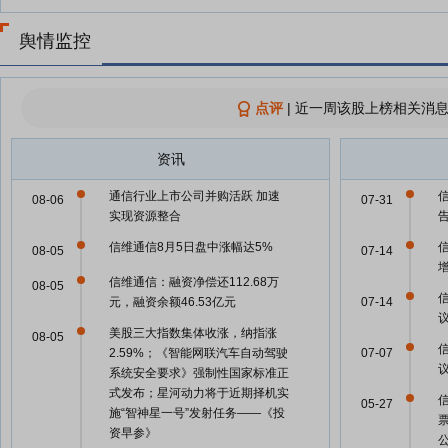
舆情监控
点评
|
近一周该股上榜相关消息
资讯
通信行业上市公司并购活跃 加速
08-06
07-31
实现资源整合
信维通信8月5日盘中涨幅达5%
08-05
07-14
信维通信：融资净偿还112.68万
08-05
元，融资余额46.53亿元
07-14
美股三大指数集体收涨，纳指涨
08-05
2.59%；《智能网联汽车自动驾驶
07-07
系统安全要求》强制性国家标准正
式发布；星河动力将于近期择机实
05-27
施“智神星一号”发射任务——《投
资早参》