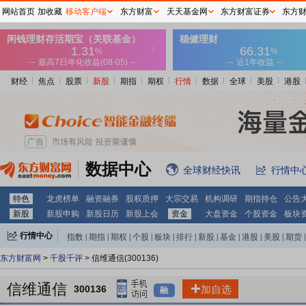
网站首页
加收藏
移动客户端
东方财富
天天基金网
东方财富证券
东方
财经
焦点
股票
新股
期指
期权
行情
数据
全球
美股
港股
数据中心
全球财经快讯
行情中
特色
龙虎榜单
融资融券
股权质押
大宗交易
机构调研
期指持仓
公告
新股
新股申购
新股日历
新股上会
资金
大盘资金
个股资金
板块
行情中心
指数
|
期指
|
期权
|
个股
|
板块
|
排行
|
新股
|
基金
|
港股
|
美股
|
期货
|
外汇
|
黄金
|
自选股
|
自选基金
东方财富网
>
千股千评
> 信维通信(300136)
信维通信
300136
加自选
融