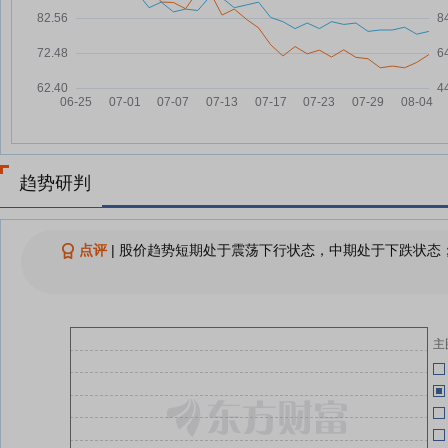
科技反扑+巨头涨价！MLCC表现
05-08
07-31
强势 业绩预测翻倍股来了
某北美企业要求供应商排除中国籍
07-31
员工及设备？信维通信紧急澄清：
不属实
05-08
信维通信7月31日快速上涨
07-31
明
商业卫星通信业务在北美受阻？信
07-31
05-08
趋势研判
维通信澄清：缺乏事实依据
信维通信：融资净偿还2.48亿元，
07-31
融资余额47.26亿元
点评
|
股价趋势短期处于震荡下行状态，中期处于下跌状态；
05-06
信维通信紧急澄清“排华”传闻：商
07-31
业条款未变，卫星业务正常交付
司
信维通信：公司目前商业卫星通信
07-31
04-29
主
相关业务产品的生产、交付及研发
工作均处于正常状态
04-28
MLCC赛道升温 上市公司发力高
07-31
端市场
04-24