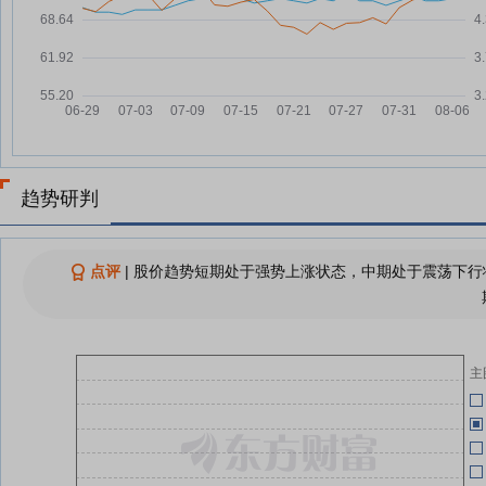
诺
ST创意5月19日快速反弹
05-19
S
06-13
查看更多
S
06-13
06-13
诺
趋势研判
06-13
点评
|
股价趋势短期处于强势上涨状态，中期处于震荡下行状
05-22
S
05-19
主
S
05-19