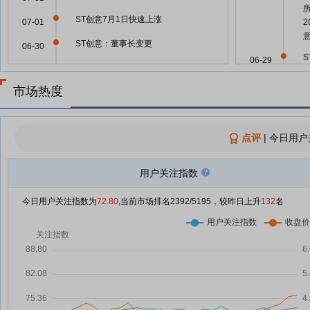
ST创意7月1日快速上涨
07-01
ST创意：董事长变更
06-30
S
06-29
ST创意6月30日快速反弹
06-30
市场热度
ST创意6月29日快速反弹
S
06-29
06-17
ST创意6月29日快速回调
06-29
06-13
点评
|
今日用户
ST创意：将于2026年06月29日召
06-28
开2026年第一次临时股东大会
06-13
用户关注指数
ST创意6月26日盘中跌幅达5%
诺
06-26
ST创意6月24日盘中跌幅达5%
今日用户关注指数为
72.80
,当前市场排名
2392
/5195，较昨日上升
06-13
132
名
06-24
诺
ST创意6月22日盘中跌幅达5%
06-22
06-13
诺
【调研快报】ST创意接待线上参
06-17
与创意信息2025年年度网上业绩
06-13
说明会的投资者调研
诺
ST创意5月19日快速上涨
05-19
06-13