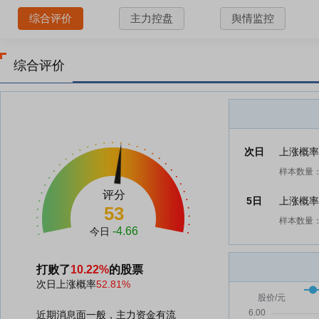
综合评价
主力控盘
舆情监控
综合评价
次日
上涨概
样本数量：
评分
5日
上涨概
53
样本数量：
-4.66
今日
打败了
10.22%
的股票
次日上涨概率
52.81%
近期消息面一般，主力资金有流