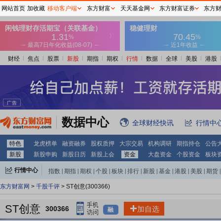
网站首页
加收藏
移动客户端
东方财富
天天基金网
东方财富证券
东方
财经
焦点
股票
新股
期指
期权
行情
数据
全球
美股
港股
数据中心
全球财经快讯
行情中
特色
龙虎榜单
融资融券
股权质押
大宗交易
机构调研
期指持仓
公告
新股
新股申购
新股日历
新股上会
资金
大盘资金
个股资金
板块
行情中心
指数
|
期指
|
期权
|
个股
|
板块
|
排行
|
新股
|
基金
|
港股
|
美股
|
期货
|
外汇
|
黄金
|
自选股
|
自选基金
东方财富网
>
千股千评
> ST创意(300366)
ST创意
300366
加自选
融