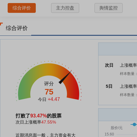
综合评价
主力控盘
舆情监控
综合评价
次日
上涨概
样本数量：
评分
5日
上涨概
75
样本数量：
+4.47
今日
打败了
93.47%
的股票
次日上涨概率
47.55%
近期消息面一般，主力资金有大