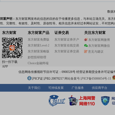
数据
郑重声明：
东方财富网发布此信息的目的在于传播更多信息，与本站立场无关。东方
性、完整性、有效性、及时性、原创性等。相关信息并未经过本网站证实，不对您构
东方财富
东方财富产品
证券交易
关注东方财富
东方财富免费版
东方财富证券开户
东方财富网微博
东方财富Level-2
东方财富在线交易
东方财富网微信
东方财富策略版
东方财富证券交易
意见与建议
妙想投研助理
扫一扫下载
Choice金融终端
APP
信息网络传播视听节目许可证：0908328号 经营证券期货业务许可证编号：91310
沪ICP证:沪B2-20070217
网站备案号:沪ICP备05006054号-11
关于我们
可持续发展
广告服务
供应商平台