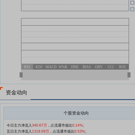
RSI
KDJ
MACD
W%R
DMI
BIAS
OBV
CCI
ROC
资金动向
个股资金动向
今日主力净流入
340.67万
，占流通市值比
0.14%
;
五日主力净流入
1318.09万
，占流通市值比
0.53%
;