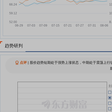
山河药辅：2025年年度权益分派
06-02
实施公告
06-08
山河药辅：关于实施权益分派期间
05-29
“山河转债”暂停转股的公告
06-05
山河药辅：将于2026年05月13日
05-12
召开2025年年度股东大会
06-02
趋势研判
查看更多
06-02
点评
|
股价趋势短期处于强势上涨状态，中期处于震荡上行状
05-29
05-27
主
05-13