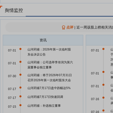
舆情监控
点评
|
近一周该股上榜相关消
资讯
山河药辅：2026年第一次临时股
07-31
07-31
东会决议公告
山河药辅：公司选举李传润为第六
07-31
届董事会独立董事
07-31
山河药辅：将于2026年07月31日
07-30
召开2026年第一次临时股东大会
07-31
山河药辅7月17日盘中跌幅达5%
07-17
山河药辅7月17日快速回调
07-17
07-16
承
山河药辅：补选独立董事
07-15
07-16