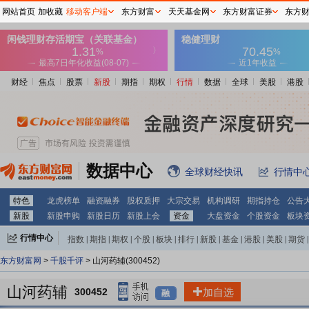
网站首页
加收藏
移动客户端
东方财富
天天基金网
东方财富证券
东方
财经
焦点
股票
新股
期指
期权
行情
数据
全球
美股
港股
数据中心
全球财经快讯
行情中
特色
龙虎榜单
融资融券
股权质押
大宗交易
机构调研
期指持仓
公告
新股
新股申购
新股日历
新股上会
资金
大盘资金
个股资金
板块
行情中心
指数
|
期指
|
期权
|
个股
|
板块
|
排行
|
新股
|
基金
|
港股
|
美股
|
期货
|
外汇
|
黄金
|
自选股
|
自选基金
东方财富网
>
千股千评
> 山河药辅(300452)
山河药辅
300452
加自选
融