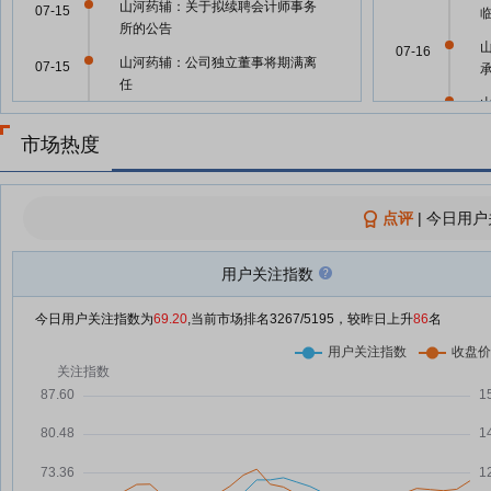
山河药辅：关于拟续聘会计师事务
07-15
所的公告
07-16
山河药辅：公司独立董事将期满离
07-15
承
任
07-16
山河药辅：公司将于2026年7月
07-15
31日召开2026年第一次临时股东
市场热度
会
07-16
山河药辅：第六届董事会第十一次
07-15
点评
|
今日用户
会议决议公告
07-16
山河药辅：独立董事周建平离任
07-15
用户关注指数
07-01
山河药辅7月15日盘中涨幅达5%
07-15
今日用户关注指数为
69.20
,当前市场排名
3267
/5195，较昨日上升
86
名
山河药辅7月15日快速上涨
06-12
07-15
山河药辅7月10日快速反弹
07-10
年
山河药辅7月6日快速反弹
07-06
06-09
山河药辅6月29日盘中涨幅达5%
06-29
山河药辅6月29日快速上涨
06-29
06-08