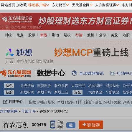
网站首页
加收藏
移动客户端
东方财富
天天基金网
东方财富证券
东方
财经
焦点
股票
新股
期指
期权
行情
数据
全球
美股
港股
数据中心
全球财经快讯
行情中
特色
龙虎榜单
融资融券
股权质押
大宗交易
机构调研
期指持仓
公告
新股
新股申购
新股日历
新股上会
资金
大盘资金
个股资金
板块
行情中心
指数
|
期指
|
期权
|
个股
|
板块
|
排行
|
新股
|
基金
|
港股
|
美股
|
期货
|
外汇
|
黄金
|
自选股
|
自选基金
东方财富网
>
千股千评
> 香农芯创(300475)
香农芯创
300475
加自选
融