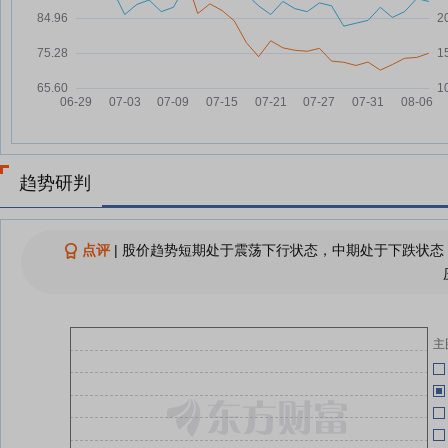
7月基金回撤炸锅：TOP10最大回
08-02
06-22
撤均超45％ 4只第一重仓都是兆易
06-03
创新
香农芯创7月31日快速上涨
07-31
香农芯创：融资净买入1615.25万
07-31
05-28
元，融资余额46.63亿元
香农芯创7月30日快速反弹
07-30
05-28
趋势研判
香农芯创7月30日盘中跌幅达5%
07-30
香
05-27
点评
|
股价趋势短期处于震荡下行状态，中期处于下跌状态；
查看更多
关
05-26
主
05-21
05-20