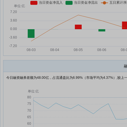
今日融资融券差额为48.00亿，占流通盘比为6.99%（市场平均为4.37%）,较