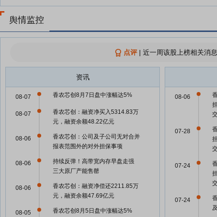
舆情监控
点评
|
近一周该股上榜相关消息
资讯
香农芯创8月7日盘中涨幅达5%
08-07
08-06
香农芯创：融资净买入5314.83万
08-07
元，融资余额48.22亿元
07-28
香农芯创：公司及子公司无对合并
08-06
报表范围外的对外担保事项
持续反弹！高带宽内存早盘走强
08-06
07-24
三大原厂产能售罄
香农芯创：融资净偿还2211.85万
08-06
元，融资余额47.69亿元
07-24
香农芯创8月5日盘中涨幅达5%
08-05