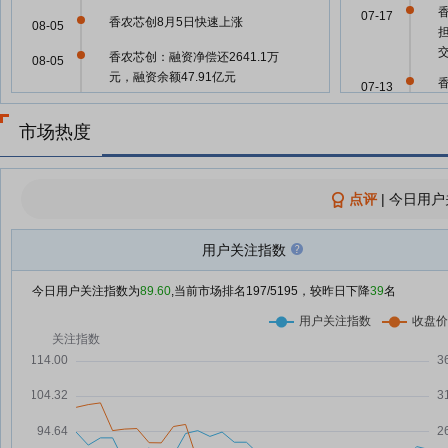
07-17
香农芯创8月5日快速上涨
08-05
香农芯创：融资净偿还2641.1万
08-05
元，融资余额47.91亿元
07-13
存储新赛道！SK海力士与闪迪官
08-04
宣
市场热度
07-10
香农芯创8月4日盘中涨幅达5%
08-04
07-08
香农芯创：融资净偿还1.73亿元，
08-04
点评
|
今日用户
融资余额48.18亿元
06-26
香农芯创8月3日盘中跌幅达5%
08-03
用户关注指数
预增743倍！这家公司业绩570亿
08-02
今日用户关注指数为
89.60
,当前市场排名
197
/5195，较昨日下降
39
名
元，电子行业利润加速向这里
06-24
7月基金回撤炸锅：TOP10最大回
08-02
撤均超过45％，4只第一重仓都是
兆易创新
06-22
巨头最新公告 半年赚百亿元！产
08-02
业链全面爆发