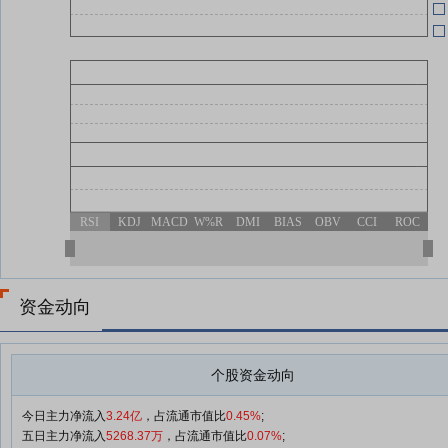
05-19
RSI
KDJ
MACD
W%R
DMI
BIAS
OBV
CCI
ROC
资金动向
个股资金动向
今日主力净流入
3.24亿
，占流通市值比
0.45%
;
五日主力净流入
5268.37万
，占流通市值比
0.07%
;