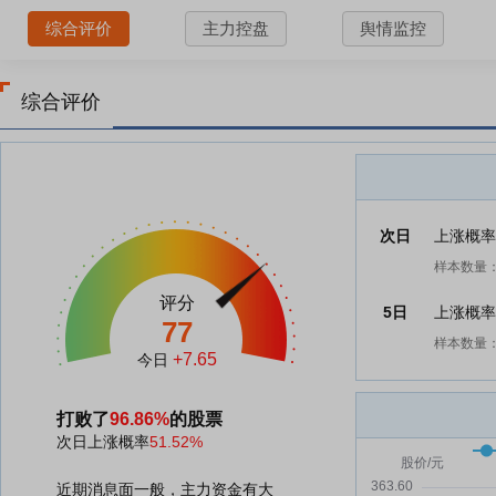
综合评价
主力控盘
舆情监控
综合评价
次日
上涨概
样本数量：
评分
5日
上涨概
77
样本数量：
+7.65
今日
打败了
96.86%
的股票
次日上涨概率
51.52%
近期消息面一般，主力资金有大