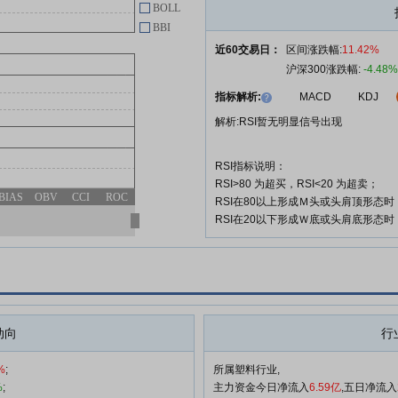
BOLL
BBI
近60交易日：
区间涨跌幅:
11.42%
沪深300涨跌幅:
-4.48%
指标解析:
MACD
KDJ
解析:RSI暂无明显信号出现
RSI指标说明：
RSI>80 为超买，RSI<20 为超卖；
BIAS
OBV
CCI
ROC
RSI在80以上形成Ｍ头或头肩顶形态
RSI在20以下形成Ｗ底或头肩底形态
动向
行
%
;
所属塑料行业,
%
;
主力资金今日净流入
6.59亿
,五日净流入