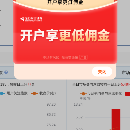
蓝晓科技:关于“蓝晓转02”转股价
06-26
万
格调整的公告
蓝晓科技:关于持股5%以上股东部
06-23
万
分股份解除质押的公告
蓝晓科技:2023年西安蓝晓科技新
06-23
%
材料股份有限公司创业板向不特定
对象发行可转换公司债券定期跟踪
万
评级报告
点评
|
今日用户关注度有所上升，参与意愿有所增强
蓝晓科技:关于实施权益分派期间
06-23
“蓝晓转02”暂停转股的提示性公告
数
市场
%
蓝晓科技:2026年5月20日投资者
05-20
/5195，较昨日上升
77
名
关系活动记录表
当日市场参与意愿较前一日上升
5.48
蓝晓科技:北京德恒律师事务所关
05-19
万
于西安蓝晓科技新材料股份有限公
司2025年年度股东会的法律意见
%
蓝晓科技:2025年年度股东会决议
05-19
公告
万
蓝晓科技:关于召开2025年年度股