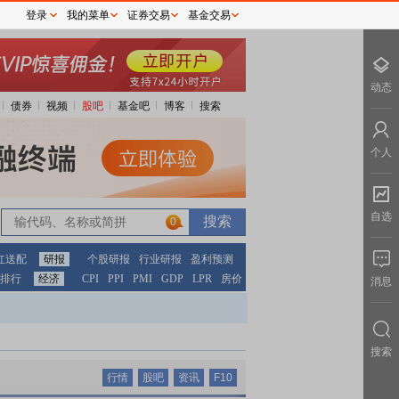
登录
我的菜单
证券交易
基金交易
动态
债券
视频
股吧
基金吧
博客
搜索
个人
自选
0
红送配
研报
个股研报
行业研报
盈利预测
排行
经济
CPI
PPI
PMI
GDP
LPR
房价
消息
搜索
行情
股吧
资讯
F10