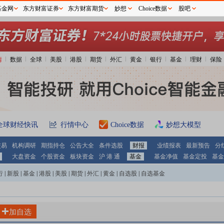
基金网
东方财富证券
东方财富期货
妙想
Choice数据
股吧
情
数据
全球
美股
港股
期货
外汇
黄金
银行
基金
理财
保险
全球财经快讯
行情中心
Choice数据
妙想大模型
交易
机构调研
期指持仓
公告大全
条件选股
财报
业绩报表
最新预告
分
大盘资金
个股资金
板块资金
沪 港 通
基金
基金净值
基金定投
基金
行
|
新股
|
基金
|
港股
|
美股
|
期货
|
外汇
|
黄金
|
自选股
|
自选基金
加自选