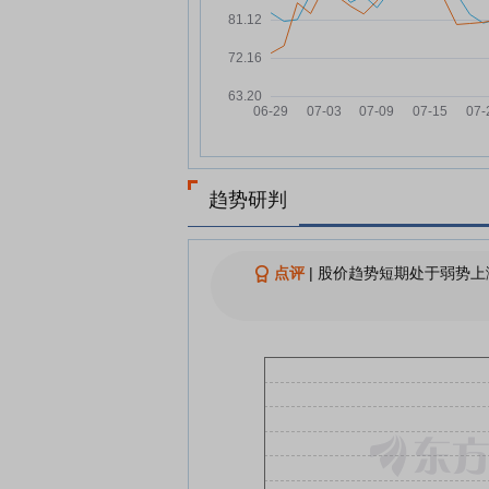
蓝晓科技7月24日快速反弹
07-24
蓝晓科技：融资净偿还759.35
07-24
元，融资余额3.88亿元
蓝晓科技：融资净偿还82.81万
07-23
元，融资余额3.96亿元
查看更多
趋势研判
点评
|
股价趋势短期处于弱势上