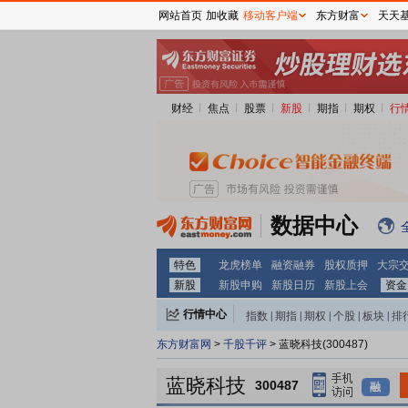
网站首页
加收藏
移动客户端
东方财富
天天
财经
焦点
股票
新股
期指
期权
行
数据中心
特色
龙虎榜单
融资融券
股权质押
大宗
新股
新股申购
新股日历
新股上会
资金
行情中心
指数
|
期指
|
期权
|
个股
|
板块
|
排
东方财富网
>
千股千评
> 蓝晓科技(300487)
蓝晓科技
300487
融