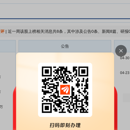
点评
|
近一周该股上榜相关消息共8条，其中涉及公告0条、新闻8篇、研报
公告
蓝晓科技:股票交易异常波动公告
07-03
04-30
蓝晓科技:关于“蓝晓转02”恢复转
07-01
股的提示性公告
04-23
万
蓝晓科技:关于2026年第二季度可
07-01
转换公司债券转股情况公告
万
蓝晓科技:西安蓝晓科技新材料股
06-30
份有限公司向不特定对象发行可转
4万
换公司债券受托管理事务报告
(2025年度)
蓝晓科技:2025年年度权益分派实
06-26
施公告