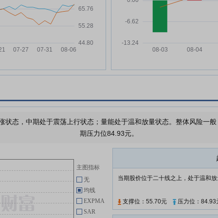
05-15
东会的提示性公告
蓝晓科技:关于参加“2026年陕西辖
05-12
万
区上市公司投资者集体接待日暨
2025年度业绩说明会”的公告
蓝晓科技:关于持股5%以上股东部
05-08
分股份质押及解除质押的公告
蓝晓科技:国信证券股份有限公司
04-29
关于公司向不特定对象发行可转换
公司债券之保荐总结报告书
蓝晓科技:2026年4月23日投资者
04-23
涨状态，中期处于震荡上行状态；量能处于温和放量状态。整体风险一般，需
关系活动记录表
期压力位84.93元。
蓝晓科技:关于召开2025年年度股
04-23
东会的通知
蓝晓科技:2025年年度报告
主图指标
04-23
当期股价位于二十线之上，处于温和放
无
蓝晓科技:非经营性资金占用及其
04-23
均线
他关联资金往来的专项说明
EXPMA
支撑位：55.70元
压力位：84.93
SAR
查看更多