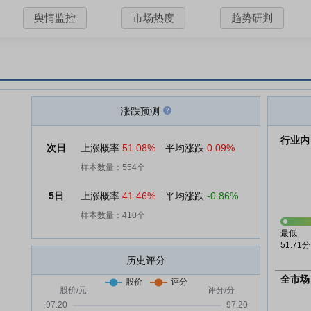
舆情监控
市场热度
趋势研判
涨跌预测
行业内
次日
上涨概率
51.08%
平均涨跌
0.09%
样本数量：554个
5日
上涨概率
41.46%
平均涨跌
-0.86%
样本数量：410个
最低
51.71分
历史评分
全市场