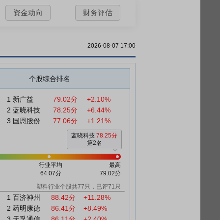
资金动向
财务评估
2026-08-07 17:00
个股综合排名
1
新广益
79.02分
+2.10%
2
蓝晓科技
78.25分
+6.44%
3
国恩股份
77.06分
+1.21%
蓝晓科技
78.25分
第2名
行业平均
最高
64.07分
79.02分
塑料行业个股共77只，已评71只
1
百济神州
88.42分
+11.28%
2
药明康德
86.41分
+8.49%
3
天孚通信
86.11分
+2.40%