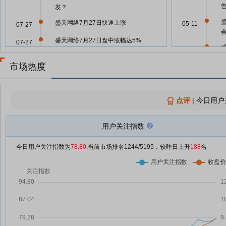
发？
盛天网络7月27日快速上涨
05-11
07-27
盛天网络7月27日盘中涨幅达5%
07-27
04-24
盛天网络7月20日快速上涨
07-20
市场热度
04-24
光谷多家上市公司赴东莞松山湖交
07-19
流 探寻跨区域产业协同新机遇
点评
|
今日用户
盛天网络7月17日盘中跌幅达5%
07-17
重磅新游戏上线，盛天网络业绩说
07-13
04-24
用户关注指数
明会闭口不谈数据，一季度业绩
“双降”、扣非转负
今日用户关注指数为
78.80
,当前市场排名
1244
/5195，较昨日上升
04-24
188
名
盛天网络7月13日盘中跌幅达5%
07-13
盛天网络：推进游戏与AI产品双线
07-09
海外布局
04-24
【调研快报】盛天网络接待投资者
07-09
网上提问调研
04-24
盛天网络7月9日快速反弹