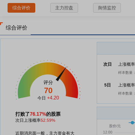
综合评价
主力控盘
舆情监控
综合评价
次日
上涨概
样本数量：
评分
5日
上涨概
70
样本数量：
+4.20
今日
打败了
76.17%
的股票
次日上涨概率
52.59%
近期消息面一般，主力资金有大