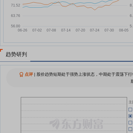
07-09
04-24
盛天网络7月8日快速上涨
07-08
三重利好共振！高增长潜力游戏股
07-07
04-24
曝光(附股)
盛天网络7月7日快速上涨
07-07
04-24
查看更多
趋势研判
04-24
酬
04-24
点评
|
股价趋势短期处于强势上涨状态，中期处于震荡下行状
04-24
主
04-24
04-24