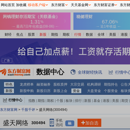
网站首页
加收藏
移动客户端
东方财富
天天基金网
东方财富证券
东方
财经
焦点
股票
新股
期指
期权
行情
数据
全球
美股
港股
数据中心
全球财经快讯
行情中
特色
龙虎榜单
融资融券
股权质押
大宗交易
机构调研
期指持仓
公告
新股
新股申购
新股日历
新股上会
资金
大盘资金
个股资金
板块
行情中心
指数
|
期指
|
期权
|
个股
|
板块
|
排行
|
新股
|
基金
|
港股
|
美股
|
期货
|
外汇
|
黄金
|
自选股
|
自选基金
东方财富网
>
千股千评
> 盛天网络(300494)
盛天网络
300494
加自选
融