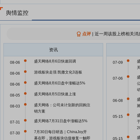
舆情监控
点评
|
近一周该股上榜相关消
资讯
盛天网络8月6日快速回调
盛
08-06
07-09
关
游戏板块走强 凯撒文化3连板
08-06
07-06
盛天网络8月6日盘中涨幅达5%
08-06
盛天网络8月5日快速上涨
08-05
06-08
盛天网络：公司未计划新的回购注
08-03
销方案
05-15
盛天网络7月31日盘中涨幅达5%
07-31
7月30日每日研选｜ChinaJoy开
07-30
幕在即，游戏板块估值修复一触即
05-15