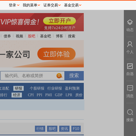
登录
我的菜单
证券交易
基金交易
动态
债券
视频
股吧
基金吧
博客
搜索
个人
自选
0
红送配
研报
个股研报
行业研报
盈利预测
排行
经济
CPI
PPI
PMI
GDP
LPR
房价
消息
搜索
行情
股吧
资讯
F10