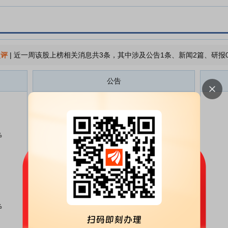
点评
|
近一周该股上榜相关消息共3条，其中涉及公告1条、新闻2篇、研报
公告
古鳌科技:关于参股的股权投资基
08-04
金延长存续期限的公告
古鳌科技:第六届董事会第九次会
07-27
%
议决议公告
古鳌科技:关于参与投资设立股权
07-27
投资基金的公告
古鳌科技:关于公司5%以上股东部
07-17
分股份解除司法冻结及轮候冻结生
效的公告
%
古鳌科技:关于使用闲置自有资金
07-10
进行现金管理赎回的公告