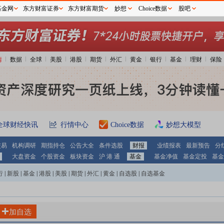
基金网
东方财富证券
东方财富期货
妙想
Choice数据
股吧
情
数据
全球
美股
港股
期货
外汇
黄金
银行
基金
理财
保险
全球财经快讯
行情中心
Choice数据
妙想大模型
交易
机构调研
期指持仓
公告大全
条件选股
财报
业绩报表
最新预告
分
大盘资金
个股资金
板块资金
沪 港 通
基金
基金净值
基金定投
基金
行
|
新股
|
基金
|
港股
|
美股
|
期货
|
外汇
|
黄金
|
自选股
|
自选基金
加自选