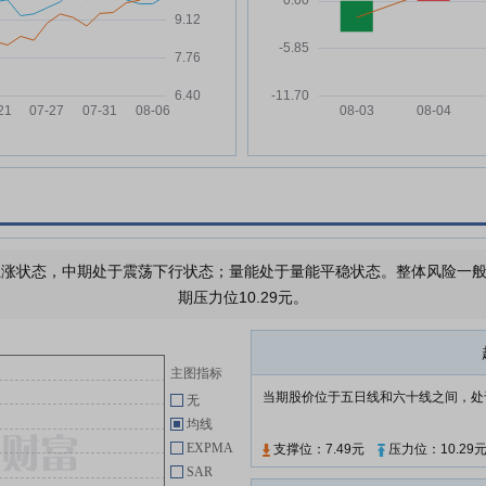
%
古鳌科技:关于控股子公司减资的
06-25
公告
古鳌科技:董事、高级管理人员薪
06-25
酬管理制度
古鳌科技:第六届董事会第八次会
06-25
议决议公告
古鳌科技:关于公司5%以上股东股
06-22
份被司法拍卖的进展公告
古鳌科技:关于控股子公司出售参
06-05
股公司股权的进展公告
涨状态，中期处于震荡下行状态；量能处于量能平稳状态。整体风险一般，
期压力位10.29元。
古鳌科技:关于公司5%以上股东股
06-03
份将被司法拍卖的提示性公告
古鳌科技:第六届董事会第七次会
05-29
主图指标
议决议公告
当期股价位于五日线和六十线之间，处
无
均线
查看更多
EXPMA
支撑位：7.49元
压力位：10.29
SAR