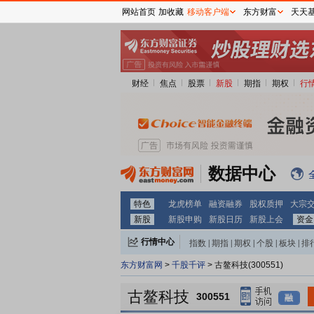
网站首页
加收藏
移动客户端
东方财富
天天
财经
焦点
股票
新股
期指
期权
行
数据中心
特色
龙虎榜单
融资融券
股权质押
大宗
新股
新股申购
新股日历
新股上会
资金
行情中心
指数
|
期指
|
期权
|
个股
|
板块
|
排
东方财富网
>
千股千评
> 古鳌科技(300551)
古鳌科技
300551
融