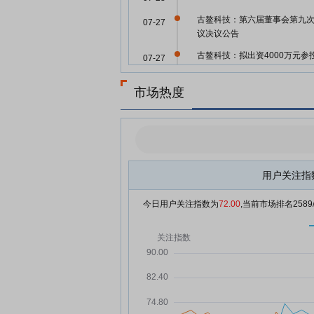
古鳌科技：第六届董事会第九
07-27
议决议公告
古鳌科技：拟出资4000万元参
07-27
股权投资基金，聚焦AI和量子
市场热度
古鳌科技：拟以4000万元认缴
07-27
资设立嘉兴叠域创业投资合伙
古鳌科技7月27日盘中涨幅达5
07-27
古鳌科技7月27日快速上涨
07-27
用户关注指
古鳌科技7月23日快速上涨
07-23
古鳌科技7月22日快速反弹
07-22
今日用户关注指数为
72.00
,当前市场排名
2589
古鳌科技7月21日加速下跌
07-21
古鳌科技7月21日快速反弹
07-21
古鳌科技7月20日盘中跌幅达5
07-20
古鳌科技7月20日快速回调
07-20