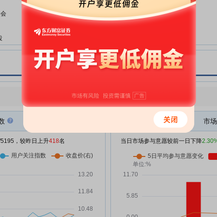
古鳌科技:2026年第四次临时股东
07-10
次会
会决议公告
古鳌科技:上海市锦天城律师事务
07-10
投
所关于上海古鳌电子科技股份有限
计算
公司2026年第四次临时股东会的
出
法律意见书
企业
古鳌科技:关于公司5%以上股东股
07-06
%
份被司法拍卖的进展公告
点评
|
今日用户关注度有所上升，参与意愿有所减弱
古鳌科技:关于向参股公司提供财
07-01
务资助逾期的公告
数
市场
古鳌科技:关于2026年第四次临时
06-30
股东会变更会议地址的通知
/5195，较昨日上升
418
名
当日市场参与意愿较前一日下降
2.30
古鳌科技:关于变更公司办公地址
06-30
及投资者联系电话的公告
古鳌科技:关于公司5%以上股东股
06-29
份被司法拍卖的进展公告
%
古鳌科技:关于召开2026年第四次
06-25
临时股东会的通知