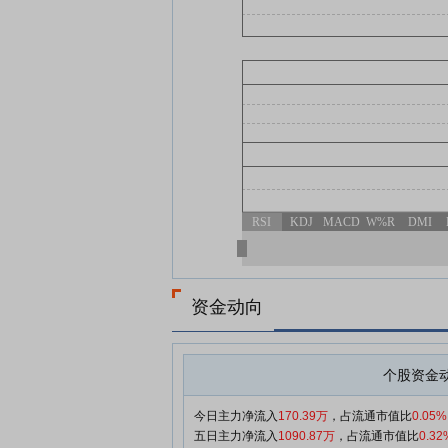
RSI
KDJ
MACD
W%R
DMI
资金动向
个股资金
今日主力净流入
170.39万
，占流通市值比
0.05%
五日主力净流入
1090.87万
，占流通市值比
0.32