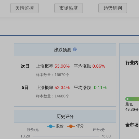
舆情监控
市场热度
趋势研判
涨跌预测
行业内
次日
上涨概率
53.90%
平均涨跌
0.06%
样本数量：16670个
5日
上涨概率
52.34%
平均涨跌
-0.11%
样本数量：14680个
最低
49.36分
历史评分
全市场