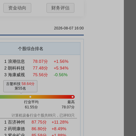
资金动向
财务评估
2026-08-07 16:00
个股综合排名
1
浪潮信息
78.07分
+1.56%
2
朗科科技
77.48分
+5.94%
3
海康威视
75.56分
-0.56%
古鳌科技
58.64分
第55名
行业平均
最高
61.55分
78.07分
计算机设备行业个股共89只，已评83只
1
百济神州
87.75分
+11.28%
2
药明康德
86.80分
+8.49%
3
紫金矿业
85.58分
+1.88%