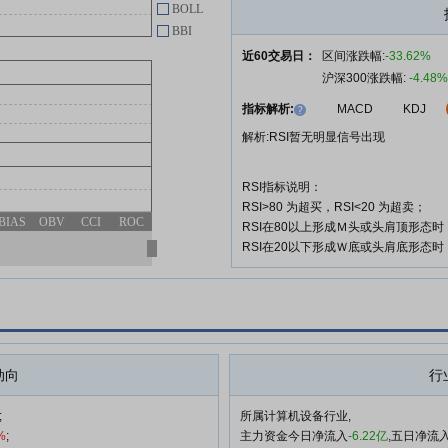
BOLL
BBI
近60交易日：
区间涨跌幅:
-33.62%
沪深300涨跌幅:
-4.48%
指标解析:
MACD
KDJ
解析:RSI暂无明显信号出现
RSI指标说明：
RSI>80 为超买，RSI<20 为超卖；
BIAS
OBV
CCI
ROC
RSI在80以上形成Ｍ头或头肩顶形态
RSI在20以下形成Ｗ底或头肩底形态
动向
行
;
所属计算机设备行业,
%
;
主力资金今日净流入
-6.22亿
,五日净流