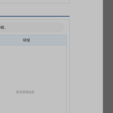
0篇。
研报
暂无研报信息