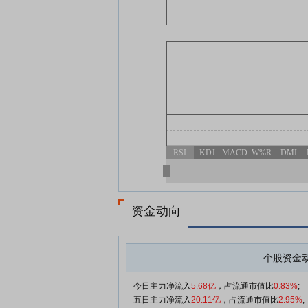
RSI
KDJ
MACD
W%R
DMI
资金动向
个股资金
今日主力净流入
5.68亿
，占流通市值比
0.83%
;
五日主力净流入
20.11亿
，占流通市值比
2.95%
;