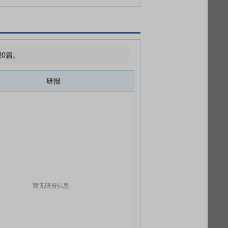
0篇。
研报
暂无研报信息