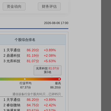
资金动向
财务评估
2026-08-06 17:00
个股综合排名
1
天孚通信
86.20分
+3.89%
2
鼎通科技
81.19分
+2.08%
3
光库科技
81.07分
+5.63%
光库科技
81.07分
第3名
行业平均
最高
67.37分
86.20分
通信设备行业个股共91只，已评85只
1
天孚通信
86.20分
+3.89%
2
睿创微纳
84.75分
+2.42%
3
海通发展
83.67分
+3.57%