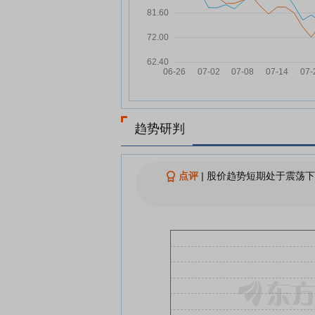
A股，最新利好来了！8月新一
08-04
大级别行情将会重启？
基金经理的净值“折返跑”：偏股
08-04
指从创新高到回盈亏线仅用一
A股“股王”单日市值暴涨超330
08-04
亿！联讯仪器20cm涨停，CPO
潮挡不住？
趋势研判
主力资金 | CPO龙头获主力抢
08-04
50亿元
点评
|
股价趋势短期处于震荡下
查看更多