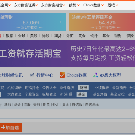
基金网
东方财富证券
东方财富期货
妙想
Choice数据
股吧
情
数据
全球
美股
港股
期货
外汇
黄金
银行
基金
理财
保险
全球财经快讯
行情中心
Choice数据
妙想大模型
交易
机构调研
期指持仓
公告大全
条件选股
财报
业绩报表
最新预告
分
大盘资金
个股资金
板块资金
沪 港 通
基金
基金净值
基金定投
基金
行
|
新股
|
基金
|
港股
|
美股
|
期货
|
外汇
|
黄金
|
自选股
|
自选基金
加自选