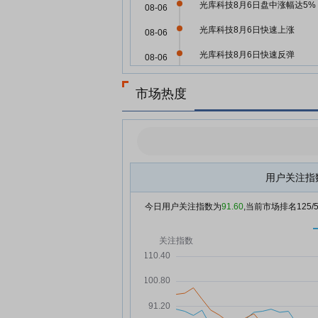
光库科技8月6日盘中涨幅达5%
08-06
光库科技8月6日快速上涨
08-06
光库科技8月6日快速反弹
08-06
光库科技：融资净买入1.6亿元
08-06
市场热度
融资余额15.02亿元
光库科技：2026年第一次临时
08-05
东会决议公告
主力资金 | 尾盘7股获抢筹
08-05
光库科技8月5日快速上涨
用户关注指
08-05
光库科技8月5日快速反弹
08-05
今日用户关注指数为
91.60
,当前市场排名
125
光库科技8月5日开盘跌幅达5%
08-05
光库科技：融资净偿还4647.7
08-05
元，融资余额13.42亿元
龙虎榜揭秘：8股获机构亿元净
08-04
入