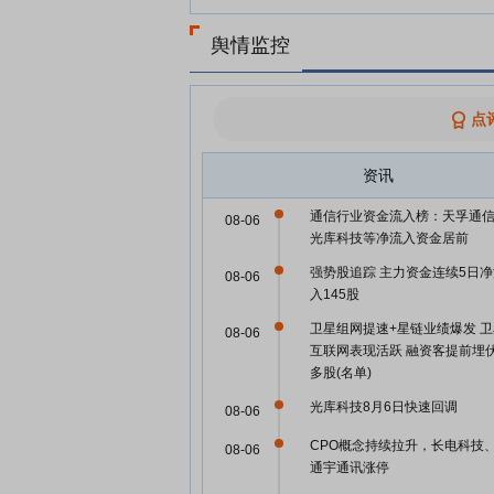
舆情监控
点
资讯
通信行业资金流入榜：天孚通
08-06
光库科技等净流入资金居前
强势股追踪 主力资金连续5日净
08-06
入145股
卫星组网提速+星链业绩爆发 卫
08-06
互联网表现活跃 融资客提前埋
多股(名单)
光库科技8月6日快速回调
08-06
CPO概念持续拉升，长电科技
08-06
通宇通讯涨停