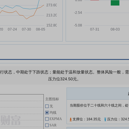
光库科技:珠海光库科技股份有限
轮
06-25
公司发行股份、可转换公司债券及
支付现金购买资产并募集配套资金
混
暨关联交易报告书(草案)(修订稿)
个月
光库科技:第四届董事会第二十四
06-25
次会议决议公告
热
光库科技:珠海光库科技股份有限
06-25
公司董事、高级管理人员薪酬管理
筹超
制度(2026年6月)
光库科技:珠海光库科技股份有限
06-25
公司发行股份、可转换公司债券及
行状态，中期处于下跌状态；量能处于温和放量状态。整体风险一般，需要注
支付现金购买资产并募集配套资金
压力位324.50元。
暨关联交易报告书(草案)(摘要)(修
订稿)
光库科技:关于公司董事辞职的公
06-25
主图指标
告
当期股价位于二十线和六十线之间，处
无
光库科技:中信证券股份有限公司
06-25
均线
关于珠海光库科技股份有限公司全
EXPMA
支撑位：184.35元
压力位：324.
资子公司拟签订物业租赁合同暨关
SAR
联交易的核查意见