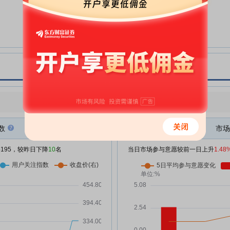
光库科技:2026年半年度业绩预告
07-07
光库科技:关于副总经理去世的公
07-05
告
光库科技:关于使用部分暂时闲置
，
07-01
募集资金进行现金管理的进展公告
4-2本次重大资产重组涉及的拟购
股
06-26
买资产的评估报告及评估说明，或
点评
|
今日用户关注度有所下降，参与意愿有所增强
者估值报告(申报稿)(珠海光库科技
股份有限公司)
数
市场
2-1重大资产重组报告书(申报稿)
06-26
(珠海光库科技股份有限公司)
/5195，较昨日下降
10
名
当日市场参与意愿较前一日上升
1.48
3-1独立财务顾问报告(申报稿)(珠
06-26
海光库科技股份有限公司)
3-2法律意见书(申报稿)(珠海光库
9万
06-26
科技股份有限公司)
光库科技:关于全资子公司拟签订
买
06-25
物业租赁合同暨关联交易的公告