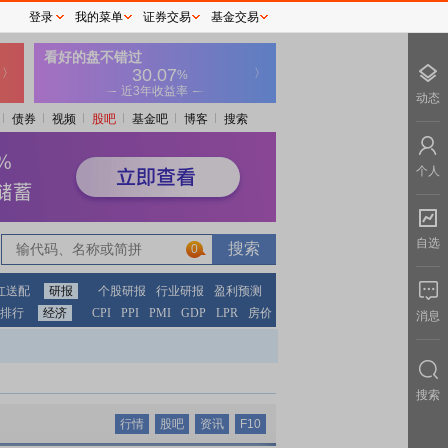
登录
我的菜单
证券交易
基金交易
动态
债券
视频
股吧
基金吧
博客
搜索
个人
自选
0
红送配
研报
个股研报
行业研报
盈利预测
排行
经济
CPI
PPI
PMI
GDP
LPR
房价
消息
搜索
行情
股吧
资讯
F10