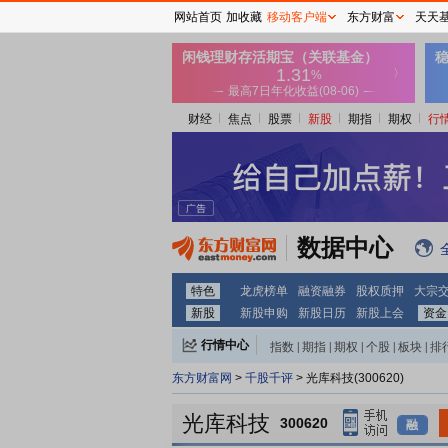
网站首页
加收藏
移动客户端
东方财富
天天
财经
焦点
股票
新股
期指
期权
行
数据中心
特色
龙虎榜单
融资融券
股权质押
大宗
新股
新股申购
新股日历
新股上会
资金
行情中心
指数
|
期指
|
期权
|
个股
|
板块
|
排
东方财富网
>
千股千评
> 光库科技(300620)
光库科技
300620
融