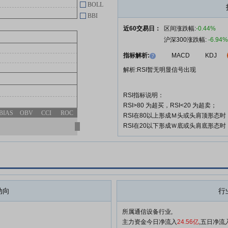
BOLL
光库科技:珠海光库科技股份有限
06-25
BBI
公司关于发行股份、可转换公司债
近60交易日：
区间涨跌幅:
-0.44%
券及支付现金购买资产并募集配套
沪深300涨跌幅:
-6.94%
资金暨关联交易报告书(草案)修订
说明的公告
指标解析:
MACD
KDJ
解析:RSI暂无明显信号出现
查看更多
RSI指标说明：
RSI>80 为超买，RSI<20 为超卖；
BIAS
OBV
CCI
ROC
RSI在80以上形成Ｍ头或头肩顶形态
RSI在20以下形成Ｗ底或头肩底形态
动向
行
所属通信设备行业,
主力资金今日净流入
24.56亿
,五日净流