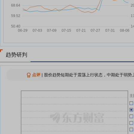
原奶周期迎来反转信号！乳业板块
07-29
批量拉涨停，欢乐家20cm封板
04-29
乳业股狂飙！价格拐点已现 还有
07-29
品
04-22
千亿新蓝海
04-22
A股午评：上证指数下跌0.53%，
07-29
乳业概念涨幅居前
04-22
品渥食品7月29日快速回调
趋势研判
07-29
查看更多
04-22
点评
|
股价趋势短期处于震荡上行状态，中期处于弱势上
主
04-22
报
04-22