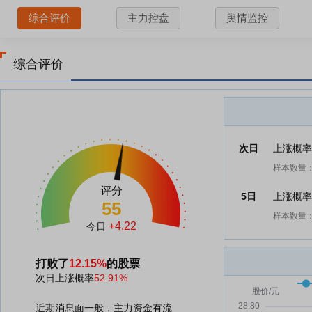
综合评价
主力控盘
舆情监控
综合评价
次日
上涨概
样本数量：
评分
5日
上涨概
55
样本数量：
+4.22
今日
打败了
12.15%
的股票
次日上涨概率
52.91%
近期消息面一般，主力资金有流