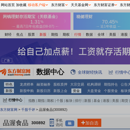
网站首页
加收藏
移动客户端
东方财富
天天基金网
东方财富证券
东方
财经
焦点
股票
新股
期指
期权
行情
数据
全球
美股
港股
数据中心
全球财经快讯
行情中
特色
龙虎榜单
融资融券
股权质押
大宗交易
机构调研
期指持仓
公告
新股
新股申购
新股日历
新股上会
资金
大盘资金
个股资金
板块
行情中心
指数
|
期指
|
期权
|
个股
|
板块
|
排行
|
新股
|
基金
|
港股
|
美股
|
期货
|
外汇
|
黄金
|
自选股
|
自选基金
东方财富网
>
千股千评
> 品渥食品(300892)
品渥食品
300892
加自选
融