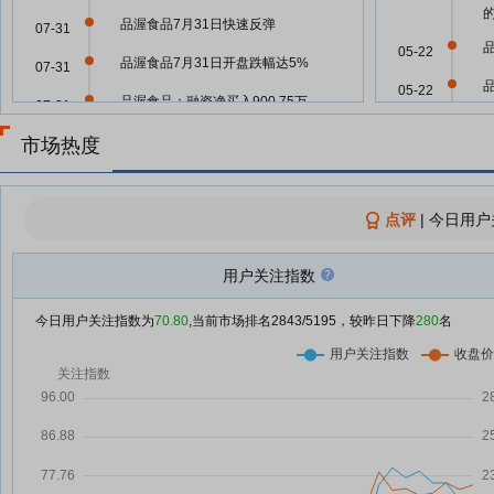
品渥食品7月31日快速反弹
07-31
05-22
品渥食品7月31日开盘跌幅达5%
07-31
05-22
品渥食品：融资净买入900.75万
07-31
元，融资余额5205.49万元
市场热度
品渥食品7月30日快速回调
07-30
05-18
品渥食品7月30日快速反弹
07-30
点评
|
今日用户
05-18
品渥食品7月30日开盘跌幅达5%
07-30
品渥食品：融资净偿还13.7万元，
用户关注指数
07-30
05-15
融资余额4304.74万元
今日用户关注指数为
70.80
,当前市场排名
2843
/5195，较昨日下降
280
名
A股，正在经历一场“新旧主线”大
07-29
切换
05-15
奶业拐点来了？乳业股狂飙！骑士
07-29
乳业涨超19%，业内：今年奶价
05-15
或缓步回升
05-15
A股收评：三大指数集体收涨，乳
07-29
业概念涨幅居前