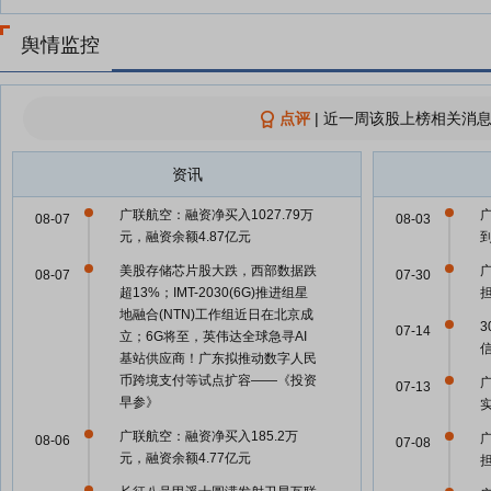
舆情监控
点评
|
近一周该股上榜相关消息
资讯
广联航空：融资净买入1027.79万
08-07
08-03
元，融资余额4.87亿元
美股存储芯片股大跌，西部数据跌
08-07
07-30
超13%；IMT-2030(6G)推进组星
地融合(NTN)工作组近日在北京成
07-14
立；6G将至，英伟达全球急寻AI
信
基站供应商！广东拟推动数字人民
币跨境支付等试点扩容——《投资
07-13
早参》
广联航空：融资净买入185.2万
08-06
07-08
元，融资余额4.77亿元