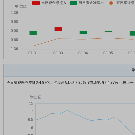
今日融资融券差额为4.87亿，占流通盘比为7.85%（市场平均为4.37%）,较上