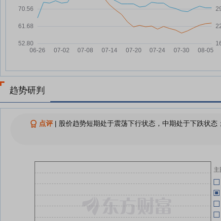
广联航空：融资净买入68.04万
05-21
08-04
元，融资余额4.57亿元
朱雀三号遥二预计8月中旬发射，
05-14
08-04
拟再次验证一级垂直回收 ；
SpaceX首批20颗星链V3卫星完成
05-14
测试，下一代星座进入部署准备阶
段；国家能源局印发《新型电力系
统建设“十五五”规划》——《投资
05-14
趋势研判
早参》
成飞概念上涨2.69%，9股主力资
08-03
金净流入超千万元
05-13
点评
|
股价趋势短期处于震荡下行状态，中期处于下跌状态；
广联航空8月3日盘中涨幅达5%
08-03
(
广联航空8月3日快速上涨
08-03
05-13
央行继续实施好适度宽松的货币政
主
08-03
策；中科宇航与星际数链签署高轨
发射意向合同，力箭二号运载火箭
高轨发射任务启动——《投资早
参》