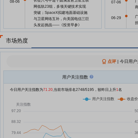
长征八号甲遥十圆满发射卫星互联
08-06
07-06
网低轨23组，多项关键技术实现
突破；SpaceX拟建地面基础设施
06-29
与卫星网络互补，向美国电信三巨
头发起挑战——《投资早参》
06-24
广联航空：融资净买入1879.87万
08-05
市场热度
元，融资余额4.75亿元
06-24
美股三大指数集体收涨，纳指涨
08-05
2.59%；《智能网联汽车自动驾驶
点评
|
今日用户
系统安全要求》强制性国家标准正
广
06-16
式发布；星河动力将于近期择机实
关
施“智神星一号”发射任务——《投
用户关注指数
06-15
资早参》
今日用户关注指数为
71.20
,当前市场排名
2748
/5195，较昨日上升
1
名
广联航空中标1.12亿元海油项目
08-04
06-11
“海陆空天”战略再落关键一子
广联航空新设子公司 含火箭发射
08-04
广
05-26
设备研发业务
关
广联航空8月4日盘中涨幅达5%
08-04
广
05-22
广联航空8月4日快速反弹
关
08-04