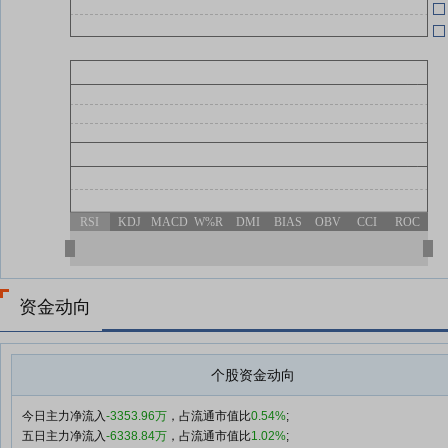
广联航空：控股子公司天津跃峰中
08-02
标海油发展物资采购项目 金额约
1.12亿元
8月2日晚间重要公告集锦
08-02
净利同比增超1500% 85亿PCB概
08-02
念股发布半年报|盘后公告集锦
广联航空：子公司中标1.12亿元海
08-02
油发展物资采购项目
RSI
KDJ
MACD
W%R
DMI
BIAS
OBV
CCI
ROC
查看更多
资金动向
个股资金动向
今日主力净流入
-3353.96万
，占流通市值比
0.54%
;
五日主力净流入
-6338.84万
，占流通市值比
1.02%
;