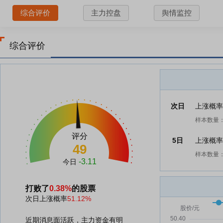
综合评价
主力控盘
舆情监控
综合评价
次日
上涨概
样本数量：
评分
5日
上涨概
49
样本数量：
-3.11
今日
打败了
0.38%
的股票
次日上涨概率
51.12%
近期消息面活跃，主力资金有明