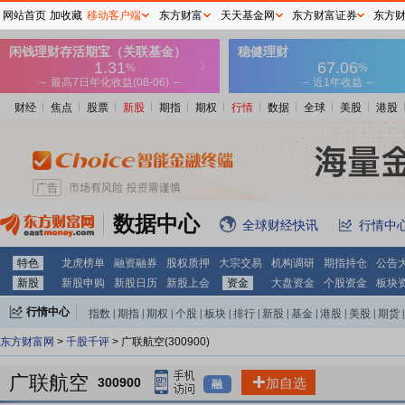
网站首页
加收藏
移动客户端
东方财富
天天基金网
东方财富证券
东方
财经
焦点
股票
新股
期指
期权
行情
数据
全球
美股
港股
数据中心
全球财经快讯
行情中
特色
龙虎榜单
融资融券
股权质押
大宗交易
机构调研
期指持仓
公告
新股
新股申购
新股日历
新股上会
资金
大盘资金
个股资金
板块
行情中心
指数
|
期指
|
期权
|
个股
|
板块
|
排行
|
新股
|
基金
|
港股
|
美股
|
期货
|
外汇
|
黄金
|
自选股
|
自选基金
东方财富网
>
千股千评
> 广联航空(300900)
广联航空
300900
加自选
融