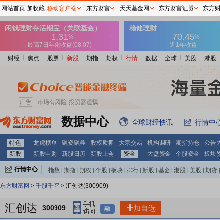
网站首页
加收藏
移动客户端
东方财富
天天基金网
东方财富证券
东方
财经
焦点
股票
新股
期指
期权
行情
数据
全球
美股
港股
数据中心
全球财经快讯
行情中
特色
龙虎榜单
融资融券
股权质押
大宗交易
机构调研
期指持仓
公告
新股
新股申购
新股日历
新股上会
资金
大盘资金
个股资金
板块
行情中心
指数
|
期指
|
期权
|
个股
|
板块
|
排行
|
新股
|
基金
|
港股
|
美股
|
期货
|
外汇
|
黄金
|
自选股
|
自选基金
东方财富网
>
千股千评
> 汇创达(300909)
汇创达
300909
加自选
融