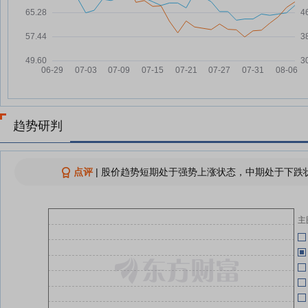
元，融资余额4.79亿元
汇创达7月28日盘中跌幅达5%
07-28
06-24
汇创达：融资净买入320.7万元，
07-28
融资余额4.76亿元
06-22
查看更多
06-18
趋势研判
06-18
点评
|
股价趋势短期处于强势上涨状态，中期处于下跌状
06-18
06-15
主
06-15