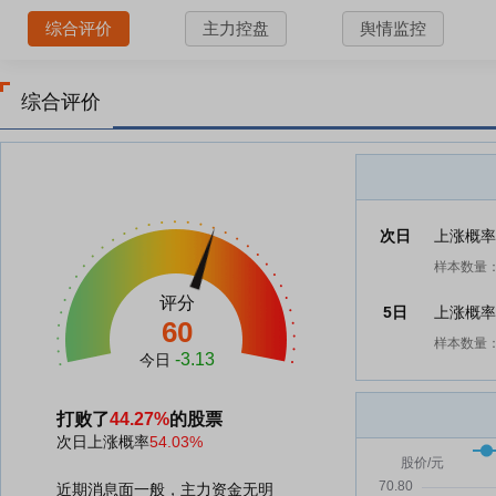
综合评价
主力控盘
舆情监控
综合评价
次日
上涨概
样本数量：
评分
5日
上涨概
60
样本数量：
-3.13
今日
打败了
44.27%
的股票
次日上涨概率
54.03%
近期消息面一般，主力资金无明