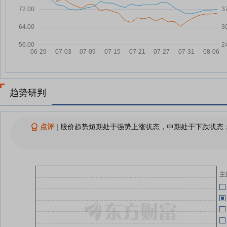
兆龙互连7月21日盘中跌幅达5%
07-21
04-28
兆龙互连7月21日快速回调
07-21
兆
04-28
兆龙互连：融资净偿还447.84万
07-21
04-28
元，融资余额3.3亿元
兆龙互连7月20日快速反弹
07-20
兆龙互连7月20日盘中跌幅达5%
07-20
04-28
趋势研判
查看更多
04-28
点评
|
股价趋势短期处于强势上涨状态，中期处于下跌状态；
04-28
主
04-28
报
04-28