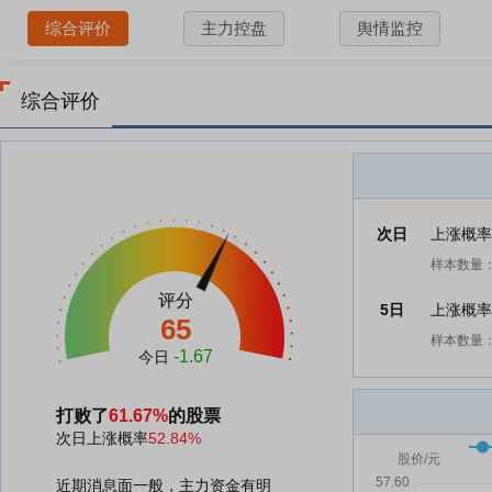
综合评价
主力控盘
舆情监控
综合评价
次日
上涨概
样本数量：
评分
5日
上涨概
65
样本数量：
-1.67
今日
打败了
61.67%
的股票
次日上涨概率
52.84%
近期消息面一般，主力资金有明