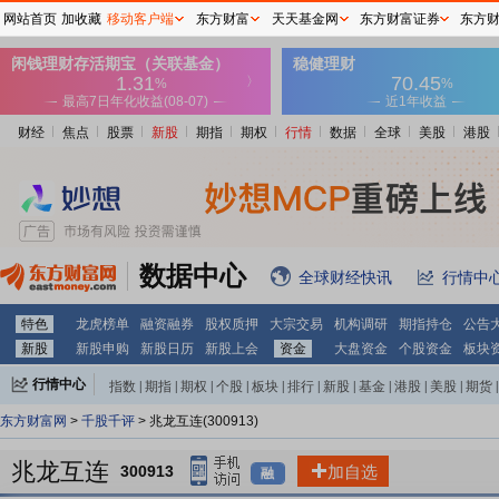
网站首页
加收藏
移动客户端
东方财富
天天基金网
东方财富证券
东方
财经
焦点
股票
新股
期指
期权
行情
数据
全球
美股
港股
数据中心
全球财经快讯
行情中
特色
龙虎榜单
融资融券
股权质押
大宗交易
机构调研
期指持仓
公告
新股
新股申购
新股日历
新股上会
资金
大盘资金
个股资金
板块
行情中心
指数
|
期指
|
期权
|
个股
|
板块
|
排行
|
新股
|
基金
|
港股
|
美股
|
期货
|
外汇
|
黄金
|
自选股
|
自选基金
东方财富网
>
千股千评
> 兆龙互连(300913)
兆龙互连
300913
加自选
融