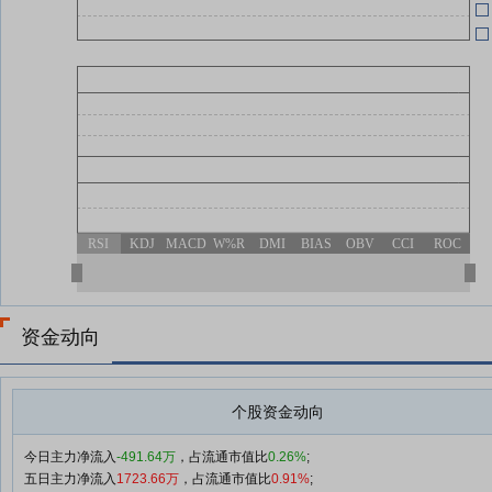
RSI
KDJ
MACD
W%R
DMI
BIAS
OBV
CCI
ROC
资金动向
个股资金动向
今日主力净流入
-491.64万
，占流通市值比
0.26%
;
五日主力净流入
1723.66万
，占流通市值比
0.91%
;