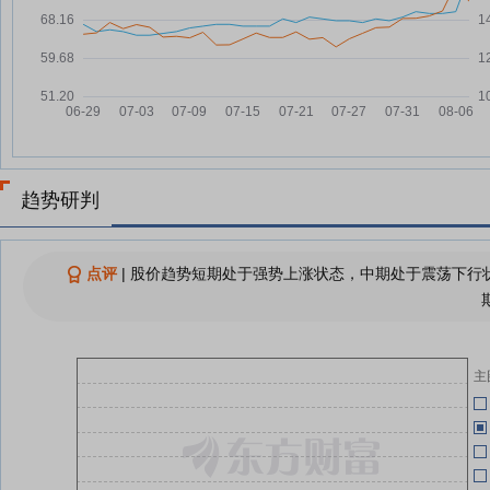
元，融资余额1.52亿元
创识科技：融资净买入183.57万
07-22
04-27
元，融资余额1.51亿元
创识科技7月21日快速回调
07-21
04-27
创识科技7月21日快速反弹
07-21
04-27
创识科技：融资净买入4.29万元，
07-21
融资余额1.5亿元
趋势研判
04-27
查看更多
点评
|
股价趋势短期处于强势上涨状态，中期处于震荡下行状
04-27
04-27
主