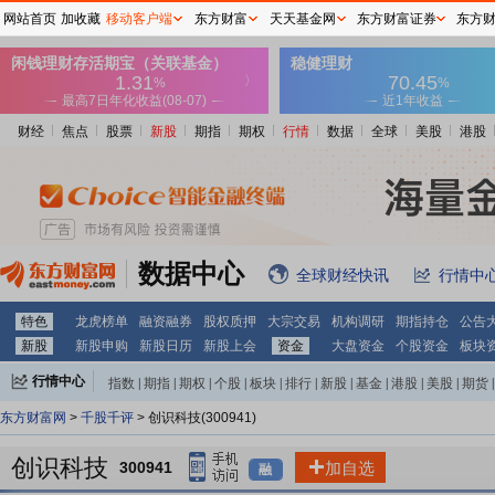
网站首页
加收藏
移动客户端
东方财富
天天基金网
东方财富证券
东方
财经
焦点
股票
新股
期指
期权
行情
数据
全球
美股
港股
数据中心
全球财经快讯
行情中
特色
龙虎榜单
融资融券
股权质押
大宗交易
机构调研
期指持仓
公告
新股
新股申购
新股日历
新股上会
资金
大盘资金
个股资金
板块
行情中心
指数
|
期指
|
期权
|
个股
|
板块
|
排行
|
新股
|
基金
|
港股
|
美股
|
期货
|
外汇
|
黄金
|
自选股
|
自选基金
东方财富网
>
千股千评
> 创识科技(300941)
创识科技
300941
加自选
融