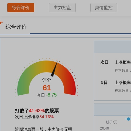
综合评价
主力控盘
舆情监控
综合评价
次日
上涨概
样本数量：
评分
5日
上涨概
61
样本数量：
-8.75
今日
打败了
41.62%
的股票
次日上涨概率
54.76%
近期消息面一般，主力资金无明