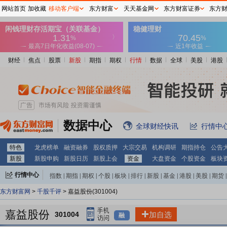
网站首页
加收藏
移动客户端
东方财富
天天基金网
东方财富证券
东方
财经
焦点
股票
新股
期指
期权
行情
数据
全球
美股
港股
数据中心
全球财经快讯
行情中
特色
龙虎榜单
融资融券
股权质押
大宗交易
机构调研
期指持仓
公告
新股
新股申购
新股日历
新股上会
资金
大盘资金
个股资金
板块
行情中心
指数
|
期指
|
期权
|
个股
|
板块
|
排行
|
新股
|
基金
|
港股
|
美股
|
期货
|
外汇
|
黄金
|
自选股
|
自选基金
东方财富网
>
千股千评
> 嘉益股份(301004)
嘉益股份
301004
加自选
融