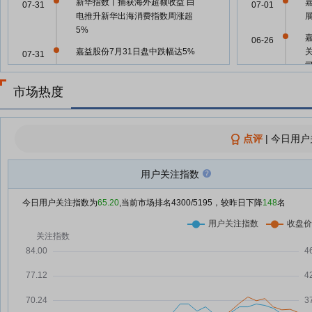
新华指数丨捕获海外超额收益 白
07-31
07-01
电推升新华出海消费指数周涨超
5%
06-26
嘉益股份7月31日盘中跌幅达5%
07-31
嘉益股份7月31日快速反弹
07-31
券
市场热度
嘉益股份：融资净偿还34.19万
07-31
06-25
元，融资余额5138.53万元
嘉益股份：融资净偿还61.4万元，
点评
|
今日用户
07-30
融资余额5172.72万元
06-24
嘉益股份：融资净偿还172万元，
用户关注指数
07-29
融资余额5234.11万元
06-24
今日用户关注指数为
65.20
,当前市场排名
4300
/5195，较昨日下降
148
名
嘉益股份：融资净偿还61.16万
07-28
元，融资余额5406.12万元
06-11
嘉益股份7月27日盘中涨幅达5%
07-27
嘉益股份：融资净偿还176.81万
07-24
06-10
元，融资余额5561.45万元
嘉益股份：融资净偿还12.29万
07-23
06-10