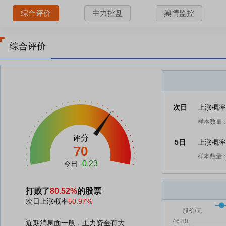
综合评价
主力控盘
舆情监控
综合评价
次日
上涨概
样本数量：
评分
5日
上涨概
70
样本数量：
-0.23
今日
打败了
80.52%
的股票
次日上涨概率
50.97%
近期消息面一般，主力资金有大