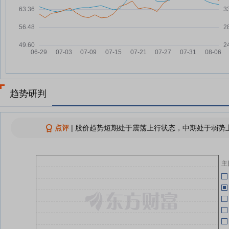
元，融资余额5738.26万元
06-10
嘉益股份：融资净买入54.93万
07-22
元，融资余额5750.56万元
06-09
嘉益股份：累计回购公司股份
07-21
342800股
06-09
嘉益股份7月21日盘中跌幅达5%
07-21
嘉益股份7月21日加速下跌
07-21
趋势研判
05-26
嘉益股份：融资净买入91.95万
07-21
元，融资余额5695.62万元
05-26
点评
|
股价趋势短期处于震荡上行状态，中期处于弱势上
查看更多
05-19
主
05-19