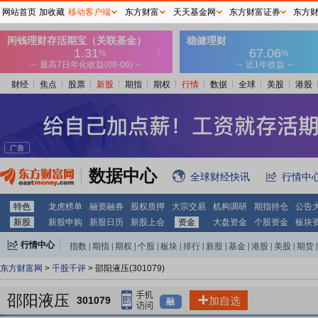
网站首页
加收藏
移动客户端
东方财富
天天基金网
东方财富证券
东方
财经
焦点
股票
新股
期指
期权
行情
数据
全球
美股
港股
数据中心
全球财经快讯
行情中
特色
龙虎榜单
融资融券
股权质押
大宗交易
机构调研
期指持仓
公告
新股
新股申购
新股日历
新股上会
资金
大盘资金
个股资金
板块
行情中心
指数
|
期指
|
期权
|
个股
|
板块
|
排行
|
新股
|
基金
|
港股
|
美股
|
期货
|
外汇
|
黄金
|
自选股
|
自选基金
东方财富网
>
千股千评
> 邵阳液压(301079)
邵阳液压
301079
加自选
融