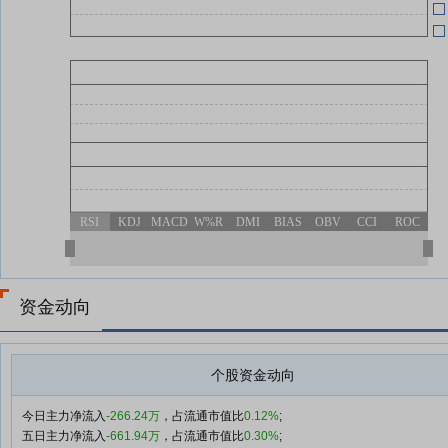
06-29
(
06-29
06-29
RSI
KDJ
MACD
W%R
DMI
BIAS
OBV
CCI
ROC
(
资金动向
个股资金动向
今日主力净流入
-266.24万
，占流通市值比
0.12%
;
五日主力净流入
-661.94万
，占流通市值比
0.30%
;