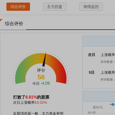
综合评价
主力控盘
舆情监控
综合评价
次日
上涨概
样本数量：
评分
5日
上涨概
56
样本数量：
-4.09
今日
打败了
6.81%
的股票
次日上涨概率
53.02%
近期消息面一般，主力资金有明