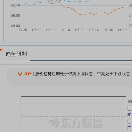
邵阳液压7月21日加速下跌
07-21
邵阳液压：融资净偿还326.86万
07-21
元，融资余额1.22亿元
06-29
邵阳液压7月20日盘中跌幅达5%
07-20
邵阳液压7月17日盘中跌幅达5%
07-17
06-29
邵阳液压：融资净偿还23.61万
07-17
元，融资余额1.25亿元
趋势研判
(
查看更多
06-29
点评
|
股价趋势短期处于强势上涨状态，中期处于下跌状态；
06-29
主
06-29
(
06-29