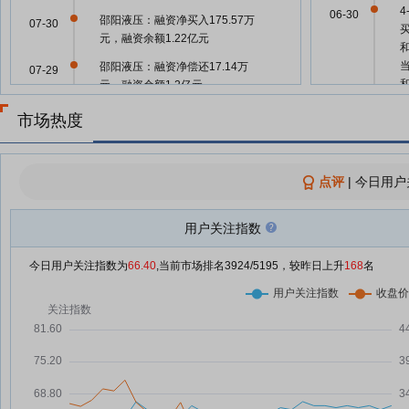
06-30
邵阳液压：融资净买入175.57万
07-30
元，融资余额1.22亿元
邵阳液压：融资净偿还17.14万
07-29
元，融资余额1.2亿元
邵阳液压：融资净买入267.06万
07-28
市场热度
2
元，融资余额1.2亿元
06-30
邵阳液压：融资净偿还179.32万
07-24
3
元，融资余额1.19亿元
点评
06-30
|
今日用户
邵阳液压：关于回购注销部分第一
07-23
3
类限制性股票完成的公告
用户关注指数
06-30
邵阳液压7月23日盘中涨幅达5%
07-23
今日用户关注指数为
66.40
,当前市场排名
3924
/5195，较昨日上升
168
名
06-29
邵阳液压7月23日快速上涨
07-23
邵阳液压：融资净买入14.68万
07-23
元，融资余额1.2亿元
06-29
邵阳液压：融资净偿还178.83万
07-22
元，融资余额1.2亿元
06-29