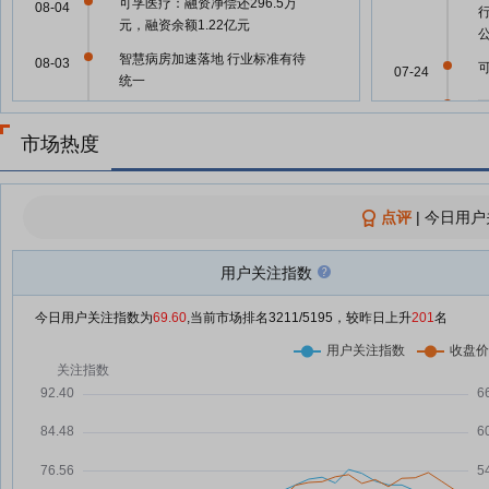
可孚医疗：融资净偿还296.5万
08-04
元，融资余额1.22亿元
智慧病房加速落地 行业标准有待
08-03
07-24
统一
07-23
可孚医疗：公司无逾期对外担保
07-31
市场热度
可
07-23
可孚医疗：融资净偿还433.52万
07-31
元，融资余额1.22亿元
07-23
可孚医疗：融资净买入202.58万
07-30
点评
|
今日用户
元，融资余额1.26亿元
07-23
可孚医疗：融资净偿还690.58万
07-29
用户关注指数
元，融资余额1.24亿元
07-20
今日用户关注指数为
69.60
,当前市场排名
3211
/5195，较昨日上升
201
名
可孚医疗：融资净买入308.18万
07-28
元，融资余额1.31亿元
07-20
中报披露催生调研热情 富国等千
07-27
亿公募机构扎堆调研
可孚医疗参股企业融昕医疗获FDA
07-27
认证 国产呼吸健康设备加速全球
07-20
化