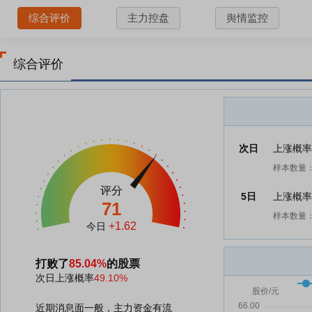
综合评价
主力控盘
舆情监控
综合评价
次日
上涨概
样本数量：
评分
5日
上涨概
71
样本数量：
+1.62
今日
打败了
85.04%
的股票
次日上涨概率
49.10%
近期消息面一般，主力资金有流