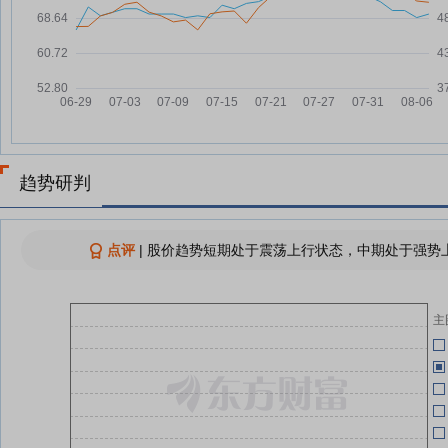
可孚医疗7月24日快速上涨
07-24
07-20
可孚医疗：融资净买入349.99万
07-24
元，融资余额1.28亿元
07-20
【调研快报】可孚医疗接待南方基
07-23
金等11家机构调研
07-17
可孚医疗：首次回购49.62万股 成
07-23
交总金额2610.54万元
趋势研判
07-03
可孚医疗7月23日快速反弹
07-23
可孚医疗：融资净偿还67.21万
07-23
07-03
点评
|
股价趋势短期处于震荡上行状态，中期处于强势上
元，融资余额1.25亿元
可
07-03
查看更多
主