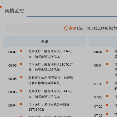
舆情监控
点评
|
近一周该股上榜相关消
资讯
可孚医疗：融资净买入197.62万
08-07
08-04
元，融资余额1.39亿元
可孚医疗：融资净买入210.51万
可
08-06
08-04
元，融资余额1.37亿元
即将正式首发 可孚医疗、融昕医
08-05
疗联名推出新款呼吸机
07-31
可孚医疗：融资净买入1214.6万
08-05
元，融资余额1.34亿元
07-28
可孚医疗：累计回购公司股份
08-04
07-27
1571800股
07-27