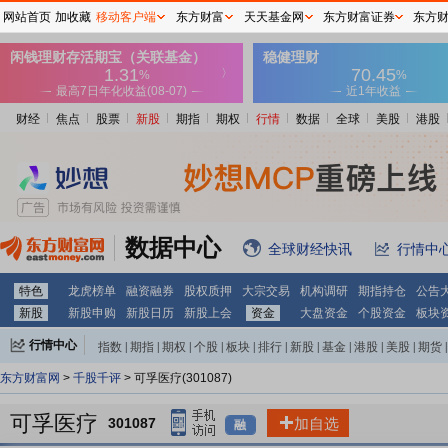
网站首页
加收藏
移动客户端
东方财富
天天基金网
东方财富证券
东方
财经
焦点
股票
新股
期指
期权
行情
数据
全球
美股
港股
数据中心
全球财经快讯
行情中
特色
龙虎榜单
融资融券
股权质押
大宗交易
机构调研
期指持仓
公告
新股
新股申购
新股日历
新股上会
资金
大盘资金
个股资金
板块
行情中心
指数
|
期指
|
期权
|
个股
|
板块
|
排行
|
新股
|
基金
|
港股
|
美股
|
期货
|
外汇
|
黄金
|
自选股
|
自选基金
东方财富网
>
千股千评
> 可孚医疗(301087)
可孚医疗
301087
加自选
融