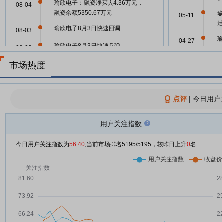
瑜欣电子：融资净买入4.36万元，
08-04
融资余额5350.67万元
瑜
05-11
瑜欣电子8月3日快速回调
08-03
04-27
瑜欣电子8月3日快速反弹
08-03
瑜欣电子7月31日快速上涨
市场热度
07-31
04-24
瑜欣电子：融资净偿还107.81万
07-31
04-24
元，融资余额5406.39万元
点评
|
今日用户
瑜欣电子7月30日盘中跌幅达5%
07-30
瑜欣电子：融资净偿还154.75万
用户关注指数
07-30
04-24
元，融资余额5514.2万元
今日用户关注指数为
56.40
,当前市场排名
5195
/5195，较昨日上升
0
名
瑜欣电子7月29日快速回调
07-29
04-24
瑜欣电子7月29日快速上涨
07-29
瑜欣电子：融资净买入2.37万元，
07-29
04-24
融资余额5668.95万元
瑜欣电子：融资净买入38.15万
07-28
元，融资余额5666.58万元