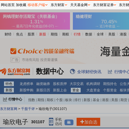
网站首页
加收藏
移动客户端
东方财富
天天基金网
东方财富证券
东方
财经
焦点
股票
新股
期指
期权
行情
数据
全球
美股
港股
数据中心
全球财经快讯
行情中
特色
龙虎榜单
融资融券
股权质押
大宗交易
机构调研
期指持仓
公告
新股
新股申购
新股日历
新股上会
资金
大盘资金
个股资金
板块
行情中心
指数
|
期指
|
期权
|
个股
|
板块
|
排行
|
新股
|
基金
|
港股
|
美股
|
期货
|
外汇
|
黄金
|
自选股
|
自选基金
东方财富网
>
千股千评
> 瑜欣电子(301107)
瑜欣电子
301107
加自选
融