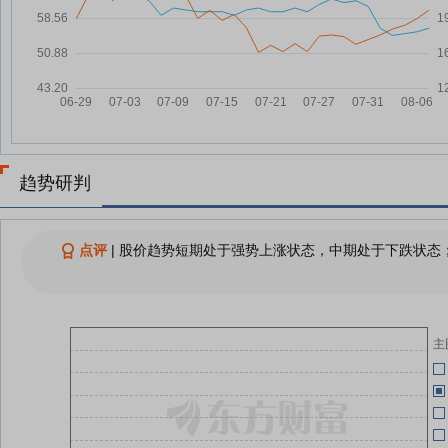
04-24
电机板块持续走强，中电电机涨停
07-27
04-24
瑜欣电子7月24日盘中跌幅达5%
07-24
瑜欣电子：融资净买入153.81万
07-24
元，融资余额5694.02万元
04-24
查看更多
趋势研判
瑜
04-24
点评
|
股价趋势短期处于强势上涨状态，中期处于下跌状态；
04-24
主
04-24
04-24