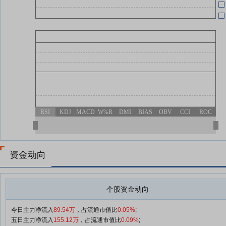
04-24
RSI
KDJ
MACD
W%R
DMI
BIAS
OBV
CCI
ROC
资金动向
个股资金动向
今日主力净流入
89.54万
，占流通市值比
0.05%
;
五日主力净流入
155.12万
，占流通市值比
0.09%
;