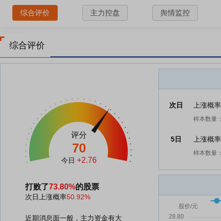
综合评价
主力控盘
舆情监控
综合评价
次日
上涨概
样本数量：
评分
5日
上涨概
70
样本数量：
+2.76
今日
打败了
73.80%
的股票
次日上涨概率
50.92%
近期消息面一般，主力资金有大