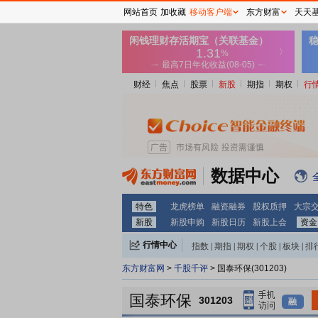
网站首页
加收藏
移动客户端
东方财富
天天
财经
焦点
股票
新股
期指
期权
行
数据中心
特色
龙虎榜单
融资融券
股权质押
大宗
新股
新股申购
新股日历
新股上会
资金
行情中心
指数
|
期指
|
期权
|
个股
|
板块
|
排
东方财富网
>
千股千评
> 国泰环保(301203)
国泰环保
301203
融