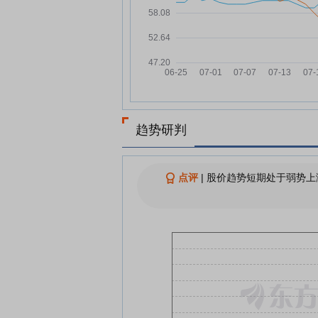
用近1亿元超募资金回购股价依
破发
国泰环保7月21日快速反弹
07-21
国泰环保：融资净偿还131.28
07-21
元，融资余额4021.06万元
国泰环保7月20日加速下跌
07-20
国泰环保7月20日盘中跌幅达5
趋势研判
07-20
查看更多
点评
|
股价趋势短期处于弱势上