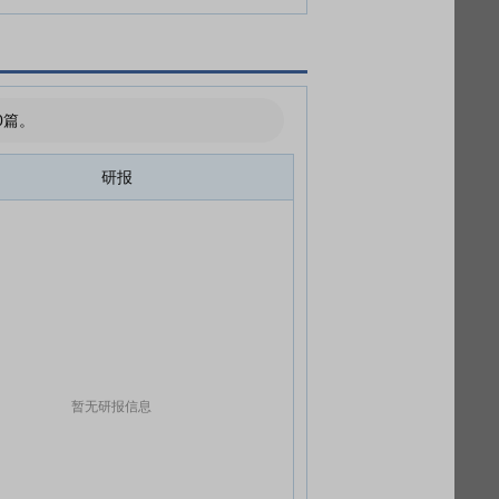
0篇。
研报
暂无研报信息