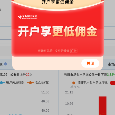
国泰环保:关于开立募集资金现金
06-26
管理产品专用结算账户的公告
%
国泰环保:浙江天册律师事务所关
06-18
于杭州国泰环保科技股份有限公司
2026年第二次临时股东会的法律
意见书
国泰环保:第五届董事会第一次会
06-18
议决议公告
国泰环保:关于选举董事长、董事
点评
|
今日用户关注度有所上升，参与意愿有所减弱
06-18
会各专门委员会委员及聘任高级管
理人员的公告
数
市场
国泰环保:关于董事会完成换届选
06-18
举的公告
/5195，较昨日上升
22
名
当日市场参与意愿较前一日下降
3.32
万
国泰环保:2026年第二次临时股东
06-18
会决议公告
%
国泰环保:关于选举产生第五届董
06-18
万
事会职工代表董事的公告
国泰环保:关于独立董事候选人取
06-16
，
得独立董事培训证明的公告