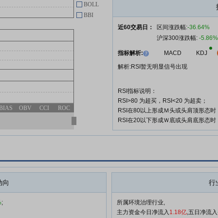
BOLL
BBI
近60交易日：
区间涨跌幅:
-36.64%
沪深300涨跌幅:
-5.86%
指标解析:
MACD
KDJ
解析:RSI暂无明显信号出现
RSI指标说明：
RSI>80 为超买，RSI<20 为超卖；
BIAS
OBV
CCI
ROC
RSI在80以上形成Ｍ头或头肩顶形态
RSI在20以下形成Ｗ底或头肩底形态
动向
行
%
;
所属环境治理行业,
主力资金今日净流入
1.18亿
,五日净流入