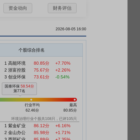
资金动向
财务评估
2026-08-05 16:00
个股综合排名
1
高能环境
80.85分
+7.70%
2
浙富控股
75.67分
+2.26%
3
创业环保
73.61分
-0.54%
国泰环保
58.54分
第77名
行业平均
最高
62.46分
80.85分
环境治理行业个股共108只，已评105只
1
紫金矿业
86.12分
+6.16%
2
金山办公
85.98分
+1.71%
3
西部矿业
85.88分
+7.35%