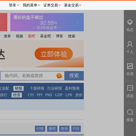
登录
我的菜单
证券交易
基金交易
动态
债券
视频
股吧
基金吧
博客
搜索
个人
自选
1
红送配
研报
个股研报
行业研报
盈利预测
排行
经济
CPI
PPI
PMI
GDP
LPR
房价
消息
搜索
行情
股吧
资讯
F10