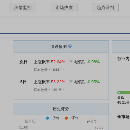
舆情监控
市场热度
趋势研判
涨跌预测
行业内
次日
上涨概率
52.64%
平均涨跌
-0.08%
样本数量：16441个
5日
上涨概率
53.22%
平均涨跌
-0.05%
样本数量：13915个
最低
48.21分
历史评分
全市场