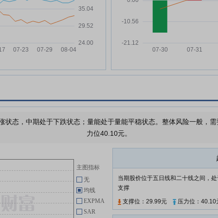
然
国泰环保:关于召开2026年第二次
06-16
临时股东会的提示性公告
国泰环保:关于股份回购进展的公
06-02
万
告
国泰环保:上市公司独立董事提名
06-02
人声明与承诺-应晶
国泰环保:上市公司独立董事候选
%
06-02
人声明与承诺-蒋贤品
国泰环保:关于董事会换届选举的
06-02
公告
涨状态，中期处于下跌状态；量能处于量能平稳状态。整体风险一般，需要注
力位40.10元。
国泰环保:上市公司独立董事提名
06-02
人声明与承诺-沈林华
国泰环保:上市公司独立董事候选
06-02
主图指标
人声明与承诺-沈林华
当期股价位于五日线和二十线之间，处
无
支撑
均线
查看更多
EXPMA
支撑位：29.99元
压力位：40.10
SAR