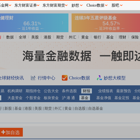
基金网
东方财富证券
东方财富期货
妙想
Choice数据
股吧
情
数据
全球
美股
港股
期货
外汇
黄金
银行
基金
理财
保险
全球财经快讯
行情中心
Choice数据
妙想大模型
交易
机构调研
期指持仓
公告大全
条件选股
财报
业绩报表
最新预告
分
大盘资金
个股资金
板块资金
沪 港 通
基金
基金净值
基金定投
基金
行
|
新股
|
基金
|
港股
|
美股
|
期货
|
外汇
|
黄金
|
自选股
|
自选基金
加自选