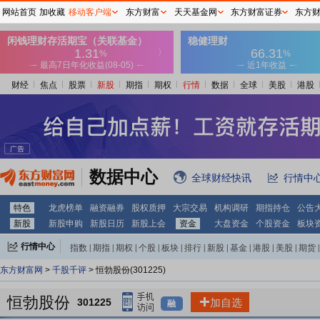
网站首页
加收藏
移动客户端
东方财富
天天基金网
东方财富证券
东方
财经
焦点
股票
新股
期指
期权
行情
数据
全球
美股
港股
数据中心
全球财经快讯
行情中
特色
龙虎榜单
融资融券
股权质押
大宗交易
机构调研
期指持仓
公告
新股
新股申购
新股日历
新股上会
资金
大盘资金
个股资金
板块
行情中心
指数
|
期指
|
期权
|
个股
|
板块
|
排行
|
新股
|
基金
|
港股
|
美股
|
期货
|
外汇
|
黄金
|
自选股
|
自选基金
东方财富网
>
千股千评
> 恒勃股份(301225)
恒勃股份
301225
加自选
融