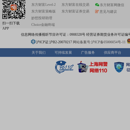
东方财富Level-2
东方财富在线交易
东方财富网微信
东方财富策略版
东方财富证券交易
意见与建议
妙想投研助理
扫一扫下载
Choice金融终端
APP
信息网络传播视听节目许可证：0908328号 经营证券期货业务许可证编号：91310
沪ICP证:沪B2-20070217
网站备案号:沪ICP备05006054号-11
关于我们
可持续发展
广告服务
供应商平台