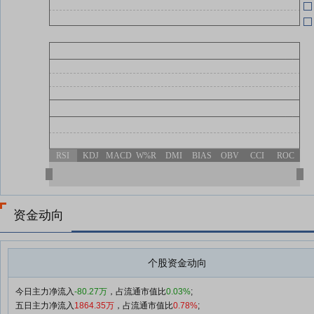
04-27
RSI
KDJ
MACD
W%R
DMI
BIAS
OBV
CCI
ROC
资金动向
个股资金动向
今日主力净流入
-80.27万
，占流通市值比
0.03%
;
五日主力净流入
1864.35万
，占流通市值比
0.78%
;