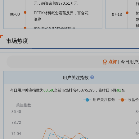
元，融资余额9370.51万元
PEEK材料概念震荡反弹，百合花
08-03
07-13
涨停
恒勃股份8月3日快速回调
08-03
恒勃股份8月3日盘中涨幅达5%
市场热度
08-03
07-03
恒勃股份8月3日快速上涨
08-03
07-02
恒勃股份7月31日快速回调
点评
|
今日用户
07-31
创业板公司融资余额减少143.74
07-31
07-02
用户关注指数
亿元，12股遭减仓超10%
恒勃股份7月31日快速上涨
07-31
今日用户关注指数为
63.60
,当前市场排名
4587
/5195，较昨日下降
07-01
92
名
恒勃股份7月31日盘中涨幅达5%
07-31
06-12
恒勃股份：融资净偿还1560.61万
07-31
元，融资余额7617.46万元
P
恒勃股份7月30日快速反弹
07-30
恒勃股份7月30日盘中跌幅达5%
07-30