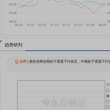
06-11
恒勃股份：融资净偿还359.67万
07-30
元，融资余额9178.07万元
恒勃股份7月29日盘中跌幅达5%
07-29
06-11
恒勃股份7月29日快速反弹
07-29
05-13
查看更多
趋势研判
05-13
点评
|
股价趋势短期处于震荡下行状态，中期处于震荡下行状
05-13
恒
05-07
主
04-27
04-27