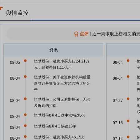
舆情监控
点评
|
近一周该股上榜相关消息
资讯
恒勃股份：融资净买入1724.21万
08-05
08-04
元，融资余额1.11亿元
恒勃股份：关于变更保荐机构后重
08-04
08-04
新签订募集资金三方监管协议的公
告
恒勃股份：公司无逾期担保，无涉
08-04
07-27
及诉讼的担保
恒勃股份8月4日盘中涨幅达5%
08-04
07-16
恒勃股份8月4日快速反弹
08-04
恒勃股份：融资净买入461.5万
08-04
07-14