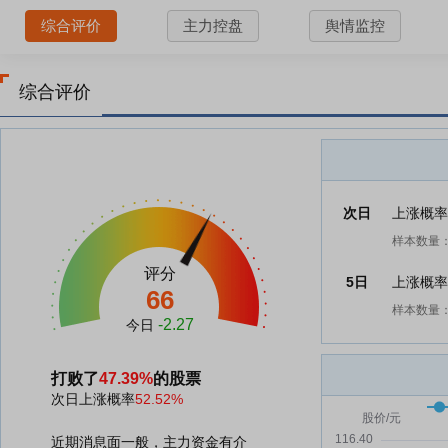
综合评价
主力控盘
舆情监控
综合评价
次日
上涨概
样本数量：
评分
5日
上涨概
66
样本数量：
-2.27
今日
打败了
47.39%
的股票
次日上涨概率
52.52%
近期消息面一般，主力资金有介