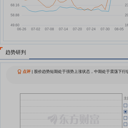
06-08
A股收评：创业板指上涨3.06%，
07-31
全市场超4600只个股上涨
06-08
【每日收评】创业板指冲高回落涨
07-31
3.06%，AI应用端全线爆发，存储
06-08
芯片板块尾盘跳水
承
A股三大股指收涨：多模态AI概念
07-31
06-08
股爆发，近4700股飘红
趋势研判
超4500只个股上涨！
07-31
06-08
点评
|
股价趋势短期处于强势上涨状态，中期处于震荡下行状
荣
06-02
查看更多
关
荣
05-20
关
主
05-19
05-19