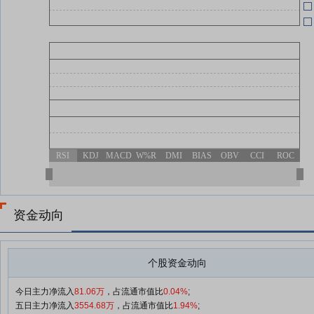
05-13
RSI
KDJ
MACD
W%R
DMI
BIAS
OBV
CCI
ROC
资金动向
个股资金动向
今日主力净流入
81.06万
，占流通市值比
0.04%
;
五日主力净流入
3554.68万
，占流通市值比
1.94%
;