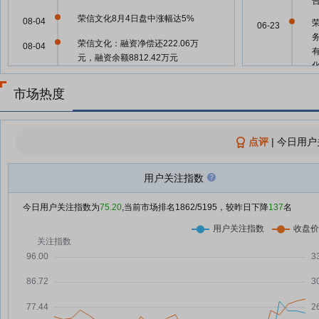
荣信文化8月4日盘中涨幅达5%
08-04
06-23
荣信文化：融资净偿还222.06万
08-04
元，融资余额8812.42万元
【概念速递】荣信文化新增“短剧
08-03
市场热度
互动游戏”概念
06-23
荣信文化8月3日快速回调
08-03
荣信文化8月3日快速反弹
点评
|
今日用户
08-03
7月收官8月在望 A股市场风格或
08-01
06-23
用户关注指数
走向再平衡
7月最后一天，科技成长赛道批量
07-31
06-09
今日用户关注指数为
75.20
,当前市场排名
1862
/5195，较昨日下降
137
名
涨停，8月行情关键看这个指标→
荣信文化：全资子公司杭州傲游猫
07-31
文化传播有限公司完成工商变更登
06-08
记
今日942只个股突破五日均线
07-31
06-08
1142只股短线走稳 站上五日均线
07-31