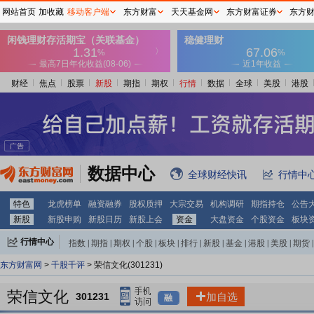
网站首页
加收藏
移动客户端
东方财富
天天基金网
东方财富证券
东方
财经
焦点
股票
新股
期指
期权
行情
数据
全球
美股
港股
数据中心
全球财经快讯
行情中
特色
龙虎榜单
融资融券
股权质押
大宗交易
机构调研
期指持仓
公告
新股
新股申购
新股日历
新股上会
资金
大盘资金
个股资金
板块
行情中心
指数
|
期指
|
期权
|
个股
|
板块
|
排行
|
新股
|
基金
|
港股
|
美股
|
期货
|
外汇
|
黄金
|
自选股
|
自选基金
东方财富网
>
千股千评
> 荣信文化(301231)
荣信文化
301231
加自选
融