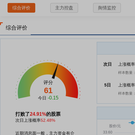
综合评价
主力控盘
舆情监控
综合评价
次日
上涨概
样本数量：
评分
5日
上涨概
61
样本数量：
-0.15
今日
打败了
24.91%
的股票
次日上涨概率
52.48%
近期消息面一般，主力资金有介