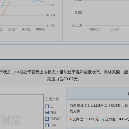
第四十四条规定的说明
股）
五洲医疗:公司董事会关于本次交
07-22
易符合《创业板上市公司持续监管
办法(试行)》第十八条、第二十一
条以及《深圳证券交易所上市公司
重大资产重组审核规则》第八条规
定的说明
五洲医疗:关于筹划本次重大资产
07-22
重组停牌前一个交易日前十大股东
和前十大流通股股东持股情况的公
告
行状态，中期处于强势上涨状态；量能处于温和放量状态。整体风险一般，需
五洲医疗:公司董事会关于本次交
07-22
期压力位83.62元。
易是否构成重大资产重组、关联交
易及重组上市的说明
五洲医疗:公司董事会关于本次交
07-22
主图指标
易信息发布前公司股票价格波动情
当期股价位于五日线和二十线之间，处
无
况的说明
线支撑
均线
五洲医疗:公司董事会关于本次交
07-22
EXPMA
支撑位：31.80元
压力位：83.62
易相关主体不存在《上市公司监管
SAR