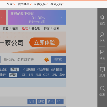
登录
我的菜单
证券交易
基金交易
动态
债券
视频
股吧
基金吧
博客
搜索
个人
自选
0
红送配
研报
个股研报
行业研报
盈利预测
排行
经济
CPI
PPI
PMI
GDP
LPR
房价
消息
搜索
行情
股吧
资讯
F10