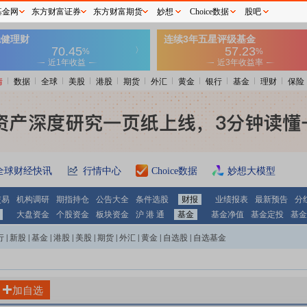
基金网
东方财富证券
东方财富期货
妙想
Choice数据
股吧
情
数据
全球
美股
港股
期货
外汇
黄金
银行
基金
理财
保险
全球财经快讯
行情中心
Choice数据
妙想大模型
交易
机构调研
期指持仓
公告大全
条件选股
财报
业绩报表
最新预告
分
大盘资金
个股资金
板块资金
沪 港 通
基金
基金净值
基金定投
基金
行
|
新股
|
基金
|
港股
|
美股
|
期货
|
外汇
|
黄金
|
自选股
|
自选基金
加自选