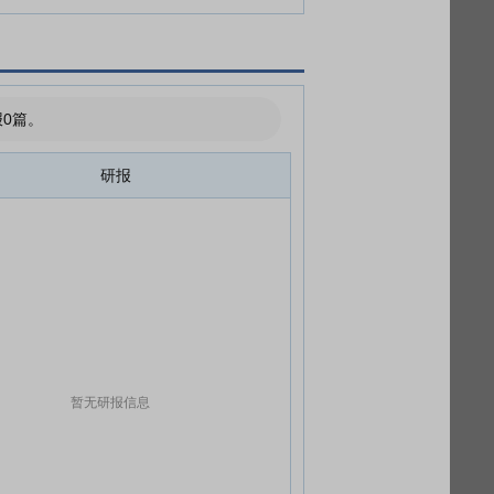
0篇。
研报
暂无研报信息