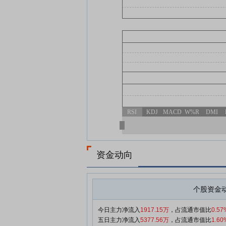
RSI
KDJ
MACD
W%R
DMI
资金动向
个股资金
今日主力净流入
1917.15万
，占流通市值比
0.57
五日主力净流入
5377.56万
，占流通市值比
1.60