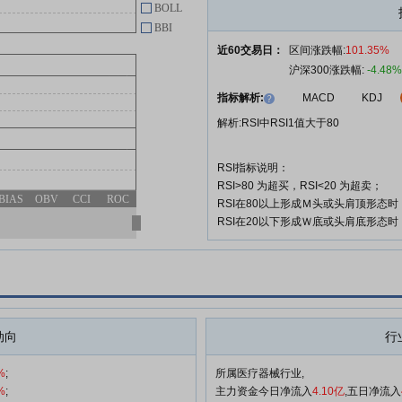
指引第7号——上市公司重大资产
BOLL
重组相关股票异常交易监管》第十
BBI
二条及《深圳证券交易所上市公司
近60交易日：
区间涨跌幅:
101.35%
自律监管指引第8号——重大资产
沪深300涨跌幅:
-4.48%
重组》第三十条规定的不得参与任
何上市公司重大资产重组情形的说
指标解析:
MACD
KDJ
明
解析:RSI中RSI1值大于80
五洲医疗:第三届董事会第十三次
07-22
会议决议公告
RSI指标说明：
五洲医疗:公司董事会关于本次交
07-22
RSI>80 为超买，RSI<20 为超卖；
BIAS
OBV
CCI
ROC
易符合《上市公司监管指引第9号
RSI在80以上形成Ｍ头或头肩顶形态
——上市公司筹划和实施重大资产
RSI在20以下形成Ｗ底或头肩底形态
重组的监管要求》第四条规定的说
明
五洲医疗:公司董事会关于本次交
07-22
易前12个月内购买、出售资产情
况的说明
动向
行
五洲医疗:简式权益变动报告书(项
07-22
炳义)
%
;
所属医疗器械行业,
%
;
主力资金今日净流入
4.10亿
,五日净流入