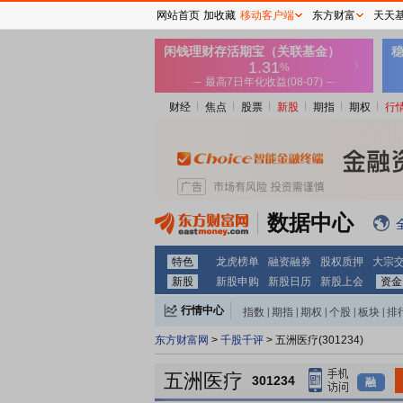
网站首页
加收藏
移动客户端
东方财富
天天
财经
焦点
股票
新股
期指
期权
行
数据中心
特色
龙虎榜单
融资融券
股权质押
大宗
新股
新股申购
新股日历
新股上会
资金
行情中心
指数
|
期指
|
期权
|
个股
|
板块
|
排
东方财富网
>
千股千评
> 五洲医疗(301234)
五洲医疗
301234
融