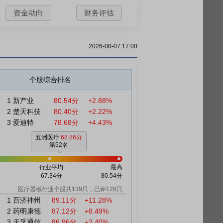
资金动向
财务评估
2026-08-07 17:00
个股综合排名
1
新产业
80.54分
+2.88%
2
楚天科技
80.40分
+2.22%
3
爱迪特
78.68分
+4.43%
五洲医疗
68.86分
第52名
行业平均
最高
67.34分
80.54分
医疗器械行业个股共139只，已评128只
1
百济神州
89.11分
+11.28%
2
药明康德
87.12分
+8.49%
3
天孚通信
86.96分
+2.40%