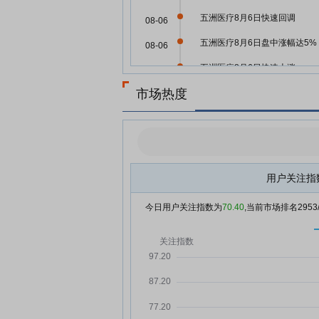
五洲医疗8月6日快速回调
08-06
五洲医疗8月6日盘中涨幅达5%
08-06
五洲医疗8月6日快速上涨
08-06
市场热度
创业板融资余额增加25.25亿元
08-06
22股获融资客大手笔加仓
五洲医疗8月6日快速反弹
08-06
五洲医疗8月6日盘中跌幅达5%
08-06
用户关注指
五洲医疗8月6日加速下跌
08-06
五洲医疗：融资净买入1585.5
08-06
今日用户关注指数为
70.40
,当前市场排名
2953
元，融资余额8916.21万元
五洲医疗8月5日快速反弹
08-05
五洲医疗8月5日快速回调
08-05
五洲医疗：融资净偿还335.62
08-05
元，融资余额7330.69万元