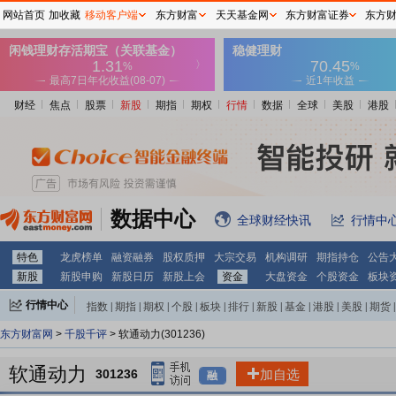
网站首页
加收藏
移动客户端
东方财富
天天基金网
东方财富证券
东方
财经
焦点
股票
新股
期指
期权
行情
数据
全球
美股
港股
数据中心
全球财经快讯
行情中
特色
龙虎榜单
融资融券
股权质押
大宗交易
机构调研
期指持仓
公告
新股
新股申购
新股日历
新股上会
资金
大盘资金
个股资金
板块
行情中心
指数
|
期指
|
期权
|
个股
|
板块
|
排行
|
新股
|
基金
|
港股
|
美股
|
期货
|
外汇
|
黄金
|
自选股
|
自选基金
东方财富网
>
千股千评
> 软通动力(301236)
软通动力
301236
加自选
融