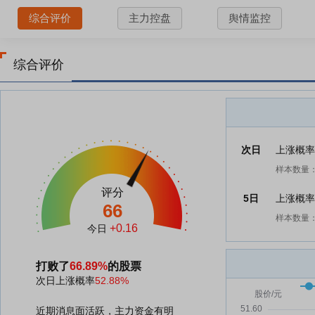
综合评价
主力控盘
舆情监控
综合评价
次日
上涨概
样本数量：
评分
5日
上涨概
66
样本数量：
+0.16
今日
打败了
66.89%
的股票
次日上涨概率
52.88%
近期消息面活跃，主力资金有明