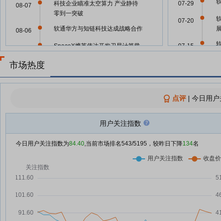
科技企业瞄准太空算力 产业静待
07-29
08-07
零到一突破
07-20
软通华方与知链科技达成战略合作
08-06
SpaceX携英伟达开发卫星计算载
07-15
08-06
荷 机构关注17只概念股
市场热度
软通动力8月6日快速反弹
07-10
08-06
软通动力：融资净买入3888.53万
07-10
08-06
点评
|
今日用户
元，融资余额20.51亿元
软通动力：第二届董事会第三十一
08-05
用户关注指数
次会议决议公告
07-08
【每日热点】从“卖铲子”向“挖金
08-05
今日用户关注指数为
84.40
,当前市场排名
543
/5195，较昨日下降
134
名
子”转变？大摩称前期调整只是AI
07-08
投资的“半场休息”
软通动力8月5日盘中涨幅达5%
07-08
08-05
软通动力8月5日快速上涨
08-05
07-08
软通动力：融资净偿还2117.66万
08-05
元，融资余额20.12亿元