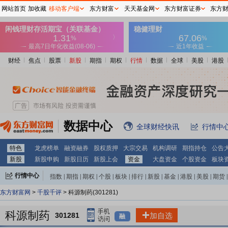
网站首页
加收藏
移动客户端
东方财富
天天基金网
东方财富证券
东方
财经
焦点
股票
新股
期指
期权
行情
数据
全球
美股
港股
数据中心
全球财经快讯
行情中
特色
龙虎榜单
融资融券
股权质押
大宗交易
机构调研
期指持仓
公告
新股
新股申购
新股日历
新股上会
资金
大盘资金
个股资金
板块
行情中心
指数
|
期指
|
期权
|
个股
|
板块
|
排行
|
新股
|
基金
|
港股
|
美股
|
期货
|
外汇
|
黄金
|
自选股
|
自选基金
东方财富网
>
千股千评
> 科源制药(301281)
科源制药
301281
加自选
融