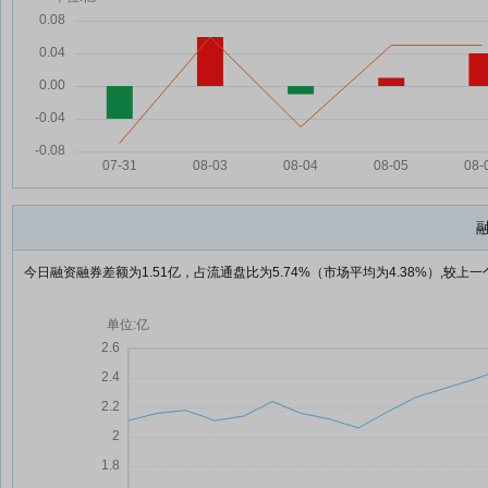
今日融资融券差额为1.51亿，占流通盘比为5.74%（市场平均为4.38%）,较上