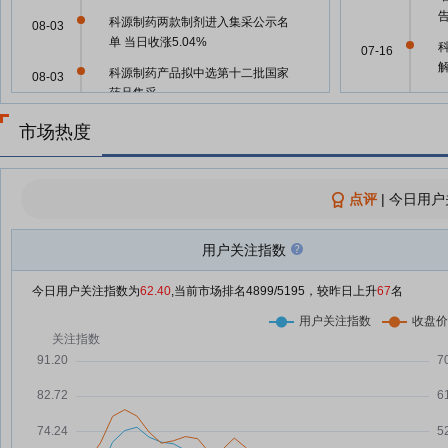
科源制药两款制剂进入集采公示名
08-03
单 当日收涨5.04%
07-16
科源制药产品拟中选第十二批国家
08-03
药品集采
07-15
科源制药8月3日盘中涨幅达5%
08-03
市场热度
07-02
科源制药全资子公司两品种拟中选
08-03
第12批国采
点评
|
今日用户
06-23
科源制药：盐酸倍他司汀片完成持
08-03
有人变更 两款产品拟中选国采
用户关注指数
06-15
午间公告汇总
08-03
今日用户关注指数为
62.40
,当前市场排名
4899
/5195，较昨日上升
67
名
午间公告：多家上市公司药品拟中
08-03
06-12
选第十二批全国药品集采 军信股
份发行H股获中国证监会备案
06-09
科源制药8月3日快速回调
08-03
科源制药8月3日快速上涨
08-03
06-05
科源制药：融资净买入855.9万
07-31