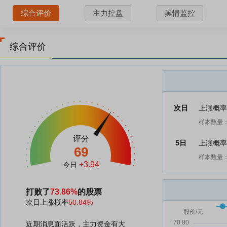
综合评价
主力控盘
舆情监控
综合评价
次日
上涨概
样本数量：
评分
5日
上涨概
69
样本数量：
+3.94
今日
打败了
73.86%
的股票
次日上涨概率
50.84%
近期消息面活跃，主力资金有大