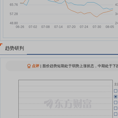
元，融资余额1.57亿元
科源制药：2025年度，公司持续
07-30
06-05
推进“四降四提升”工作方针
科源制药7月30日盘中跌幅达5%
07-30
科源制药7月30日快速反弹
07-30
06-05
科源制药：融资净偿还1663.95万
07-30
06-02
趋势研判
元，融资余额1.49亿元
查看更多
06-01
点评
|
股价趋势短期处于弱势上涨状态，中期处于下跌
主
06-01
06-01
06-01