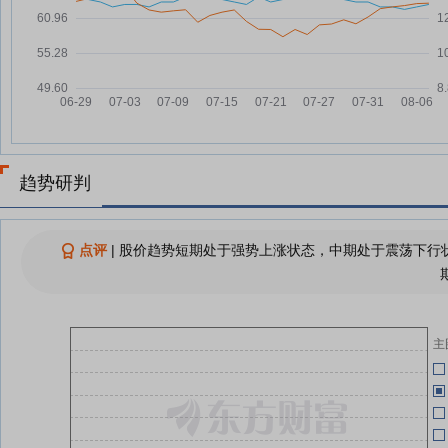
07-21
豪江智能：融资净买入89.74万
07-21
07-17
元，融资余额6438.64万元
豪江智能7月20日快速上涨
07-20
07-17
豪江智能：2026年第二次临时股
07-19
东会决议公告
07-06
豪江智能：第四届董事会第一次会
07-17
趋势研判
议决议公告
豪
07-02
豪江智能：关于选举第四届董事会
07-17
订
职工代表董事的公告
点评
|
股价趋势短期处于强势上涨状态，中期处于震荡下行状
07-02
承
查看更多
07-02
主
07-02
承
07-02