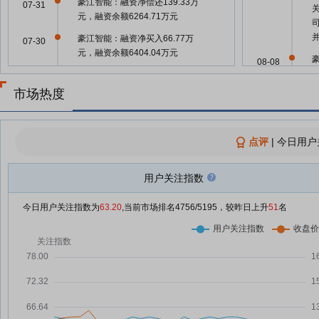
豪江智能：融资净偿还139.33万
07-31
元，融资余额6264.71万元
豪江智能：融资净买入66.77万
07-30
元，融资余额6404.04万元
08-08
豪江智能7月29日快速反弹
07-29
市场热度
豪江智能：融资净偿还135.76万
07-29
元，融资余额6337.27万元
豪江智能：关于变更持续督导保荐
07-28
点评
08-03
|
今日用户
代表人的公告
豪江智能：融资净买入99.36万
07-28
用户关注指数
07-28
元，融资余额6473.03万元
今日用户关注指数为
63.20
,当前市场排名
4756
/5195，较昨日上升
51
名
豪江智能：融资净偿还32.25万
07-24
07-17
元，融资余额6531.16万元
豪江智能：融资净偿还22.66万
07-23
07-17
元，融资余额6563.41万元
豪江智能：融资净买入147.44万
07-22
07-17
元，融资余额6586.08万元
豪江智能7月21日加速下跌