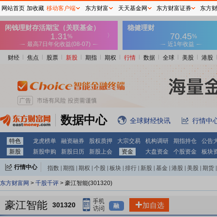
网站首页
加收藏
移动客户端
东方财富
天天基金网
东方财富证券
东方
财经
焦点
股票
新股
期指
期权
行情
数据
全球
美股
港股
数据中心
全球财经快讯
行情中
特色
龙虎榜单
融资融券
股权质押
大宗交易
机构调研
期指持仓
公告
新股
新股申购
新股日历
新股上会
资金
大盘资金
个股资金
板块
行情中心
指数
|
期指
|
期权
|
个股
|
板块
|
排行
|
新股
|
基金
|
港股
|
美股
|
期货
|
外汇
|
黄金
|
自选股
|
自选基金
东方财富网
>
千股千评
> 豪江智能(301320)
豪江智能
301320
加自选
融