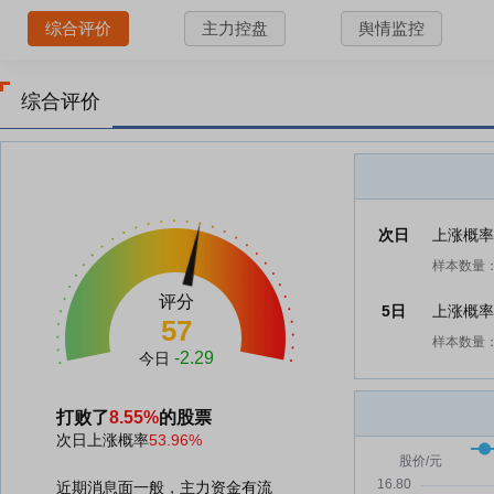
综合评价
主力控盘
舆情监控
综合评价
次日
上涨概
样本数量：
评分
5日
上涨概
57
样本数量：
-2.29
今日
打败了
8.55%
的股票
次日上涨概率
53.96%
近期消息面一般，主力资金有流