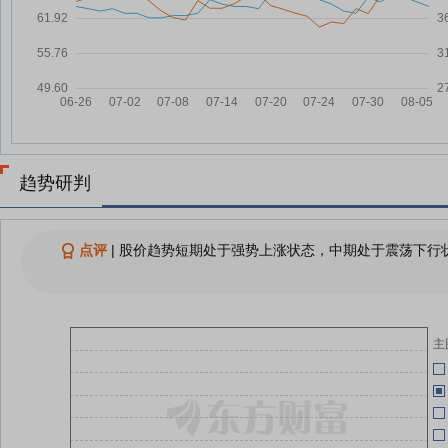
汇兑损失与费用投入增加 多家A股
07-28
睡眠家居企业利润下滑
07-30
趣睡科技：融资净买入59.75万
07-28
元，融资余额1.16亿元
07-30
趣睡科技：融资净偿还13.52万
07-24
公
元，融资余额1.13亿元
05-22
趣睡科技7月23日快速反弹
07-23
趋势研判
趣睡科技：融资净偿还143.29万
07-23
05-19
元，融资余额1.13亿元
点评
|
股价趋势短期处于强势上涨状态，中期处于震荡下行状
05-19
查看更多
05-14
主
05-14