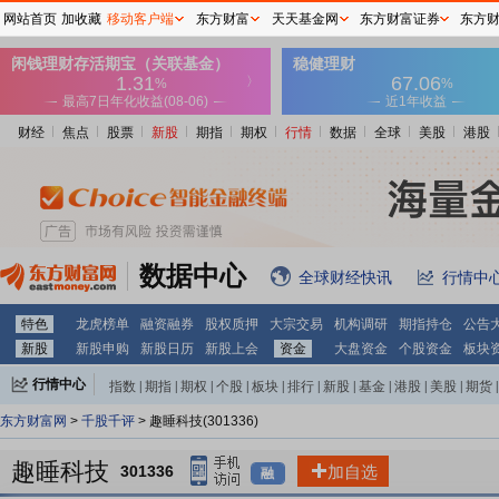
网站首页
加收藏
移动客户端
东方财富
天天基金网
东方财富证券
东方
财经
焦点
股票
新股
期指
期权
行情
数据
全球
美股
港股
数据中心
全球财经快讯
行情中
特色
龙虎榜单
融资融券
股权质押
大宗交易
机构调研
期指持仓
公告
新股
新股申购
新股日历
新股上会
资金
大盘资金
个股资金
板块
行情中心
指数
|
期指
|
期权
|
个股
|
板块
|
排行
|
新股
|
基金
|
港股
|
美股
|
期货
|
外汇
|
黄金
|
自选股
|
自选基金
东方财富网
>
千股千评
> 趣睡科技(301336)
趣睡科技
301336
加自选
融