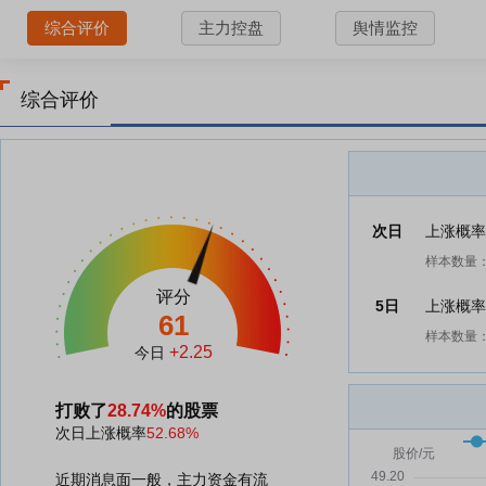
综合评价
主力控盘
舆情监控
综合评价
次日
上涨概
样本数量：
评分
5日
上涨概
61
样本数量：
+2.25
今日
打败了
28.74%
的股票
次日上涨概率
52.68%
近期消息面一般，主力资金有流