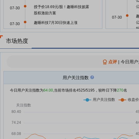
授予价18.69元/股！趣睡科技披露
07-30
股权激励方案
07-30
趣睡科技7月30日快速上涨
07-30
趣睡科技：融资净偿还99.37万
07-30
07-30
元，融资余额1.12亿元
市场热度
趣睡科技：推2026年限制性股票
07-30
激励计划 拟授予218万股
点评
|
今日用户
趣睡科技：第三届董事会第四次会
07-29
07-30
议决议公告
用户关注指数
趣睡科技：公司将于2026年8月
07-29
14日召开2026年第二次临时股东
07-30
今日用户关注指数为
64.00
,当前市场排名
4525
/5195，较昨日下降
270
名
会
(
趣睡科技7月29日快速上涨
07-29
07-30
趣睡科技7月29日盘中涨幅达5%
07-29
(
趣睡科技：融资净偿还310.3万
07-29
元，融资余额1.13亿元
07-30