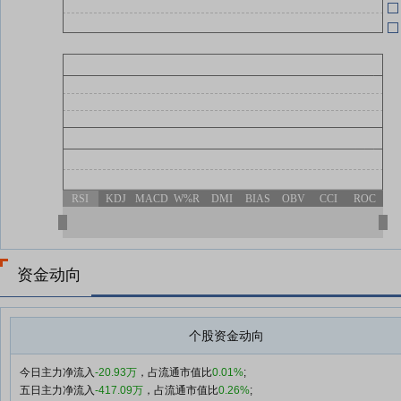
趣
05-08
关
04-29
04-29
RSI
KDJ
MACD
W%R
DMI
BIAS
OBV
CCI
ROC
资金动向
个股资金动向
今日主力净流入
-20.93万
，占流通市值比
0.01%
;
五日主力净流入
-417.09万
，占流通市值比
0.26%
;