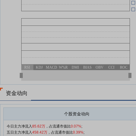
RSI
KDJ
MACD
W%R
DMI
BIAS
OBV
CCI
ROC
资金动向
个股资金动向
今日主力净流入
85.62万
，占流通市值比
0.07%
;
五日主力净流入
458.42万
，占流通市值比
0.39%
;