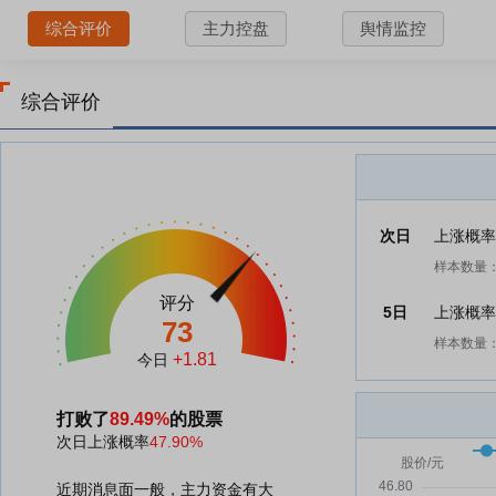
综合评价
主力控盘
舆情监控
综合评价
次日
上涨概
样本数量：
评分
5日
上涨概
73
样本数量：
+1.81
今日
打败了
89.49%
的股票
次日上涨概率
47.90%
近期消息面一般，主力资金有大