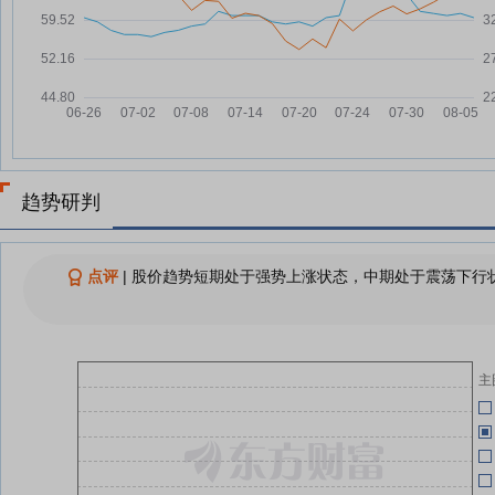
05-18
回购计划丨这家公司董事长提议
07-29
10亿元-20亿元回购股份
福
05-15
福事特：关于回购公司股份方案的
07-29
管
公告
05-15
福事特：公司将于2026年8月14
07-29
日召开2026年第一次临时股东会
05-15
福事特：拟4000万元-6000万元回
07-29
购公司股份
趋势研判
福事特：拟以4000万元~6000万
07-29
05-11
元回购公司股份
点评
|
股价趋势短期处于强势上涨状态，中期处于震荡下行状
福事特7月29日快速反弹
07-29
福
04-24
查看更多
04-24
主
04-23
告