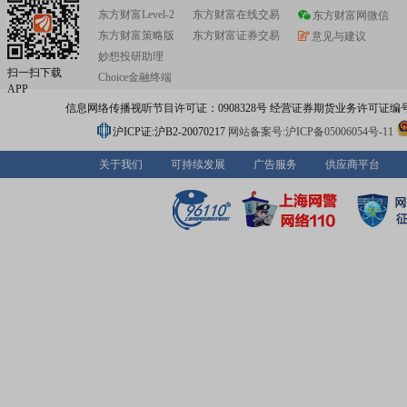
东方财富Level-2
东方财富在线交易
东方财富网微信
东方财富策略版
东方财富证券交易
意见与建议
妙想投研助理
扫一扫下载
Choice金融终端
APP
信息网络传播视听节目许可证：0908328号 经营证券期货业务许可证编号：91310
沪ICP证:沪B2-20070217
网站备案号:沪ICP备05006054号-11
关于我们
可持续发展
广告服务
供应商平台