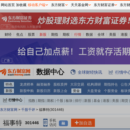
网站首页
加收藏
移动客户端
东方财富
天天基金网
东方财富证券
东方
财经
焦点
股票
新股
期指
期权
行情
数据
全球
美股
港股
数据中心
全球财经快讯
行情中
特色
龙虎榜单
融资融券
股权质押
大宗交易
机构调研
期指持仓
公告
新股
新股申购
新股日历
新股上会
资金
大盘资金
个股资金
板块
行情中心
指数
|
期指
|
期权
|
个股
|
板块
|
排行
|
新股
|
基金
|
港股
|
美股
|
期货
|
外汇
|
黄金
|
自选股
|
自选基金
东方财富网
>
千股千评
> 福事特(301446)
福事特
301446
加自选
融