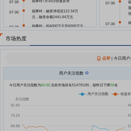
福事特7月30日快速反弹
07-30
07-30
福事特：融资净偿还122.34万
07-30
元，融资余额2441.64万元
07-30
福事特：拟4000万元至6000万元
07-30
回购股份用于员工持股计划或股权
市场热度
激励
07-30
A股股票回购一览：39家公司披露
07-30
回购进展
点评
|
今日用户
增持回购齐上阵 A股又一波利好
07-30
07-30
福事特：拟斥资4000万至6000万
用户关注指数
07-29
管
元回购股份
今日用户关注指数为
60.00
,当前市场排名
5147
/5195，较昨日下降
58
名
07-23
A股利好，又一批回购增持来了
07-29
福事特：第二届董事会第十七次会
07-29
07-09
议决议公告
福事特：关于调整使用部分暂时闲
07-29
福
06-04
置募集资金及自有资金进行现金管
管
理额度并延长授权期限的公告