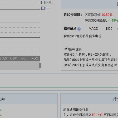
BOLL
开创电气:关于修订及制定相关治
04-28
BBI
理制度的公告
近60交易日：
区间涨跌幅:
10.80%
开创电气:年报信息披露重大差错
04-28
沪深300涨跌幅:
-4.48%
责任追究制度
指标解析:
MACD
KDJ
开创电气:关于续聘会计师事务所
04-28
解析:RSI暂无明显信号出现
的公告
RSI指标说明：
查看更多
RSI>80 为超买，RSI<20 为超卖；
BIAS
OBV
CCI
ROC
RSI在80以上形成Ｍ头或头肩顶形态
RSI在20以下形成Ｗ底或头肩底形态
动向
行
%
;
所属通用设备行业,
%
;
主力资金今日净流入
10.14亿
,五日净流