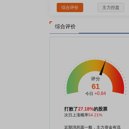
综合评价
主力控盘
综合评价
评分
61
+0.84
今日
打败了
27.18%
的股票
次日上涨概率
54.21%
近期消息面一般，主力资金有流