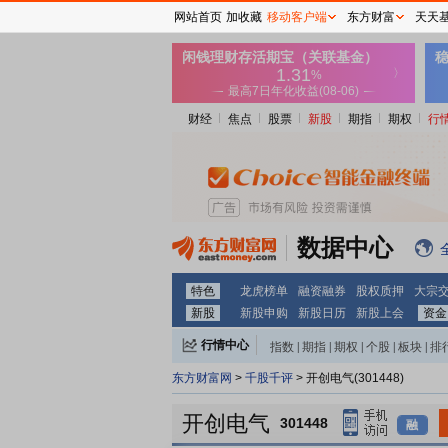
网站首页
加收藏
移动客户端
东方财富
天天
财经
焦点
股票
新股
期指
期权
行
数据中心
特色
龙虎榜单
融资融券
股权质押
大宗
新股
新股申购
新股日历
新股上会
资金
行情中心
指数
|
期指
|
期权
|
个股
|
板块
|
排
东方财富网
>
千股千评
> 开创电气(301448)
开创电气
301448
融