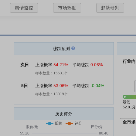
舆情监控
市场热度
趋势研判
涨跌预测
行业内
次日
上涨概率
54.21%
平均涨跌
0.06%
样本数量：15531个
5日
上涨概率
53.06%
平均涨跌
-0.04%
样本数量：13019个
最低
52.81分
历史评分
全市场