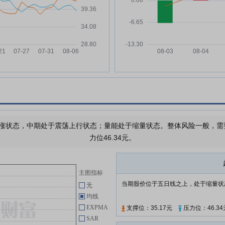
于浙江开创电气股份有限公司
2024年限制性股票激励计划首次
授予部分第二个归属期归属条件未
成就并作废部分限制性股票的法律
资金
意见书
开创电气:关于公司2024年限制性
04-28
%
股票激励计划首次授予部分第二个
归属期归属条件未成就并作废部分
限制性股票的公告
开创电气:董事会独立董事专门会
04-28
议关于公司2024年限制性股票激
涨状态，中期处于震荡上行状态；量能处于缩量状态。整体风险一般，需要注
励计划首次授予部分第二个归属期
力位46.34元。
归属条件未成就并作废部分限制性
股票的核查意见
开创电气:国金证券股份有限公司
04-28
主图指标
关于浙江开创电气股份有限公司
2025年度内部控制评价报告的核
当期股价位于五日线之上，处于缩量状
无
查意见
均线
EXPMA
支撑位：35.17元
压力位：46.34
开创电气:关于召开2025年年度股
04-28
SAR
东会的通知