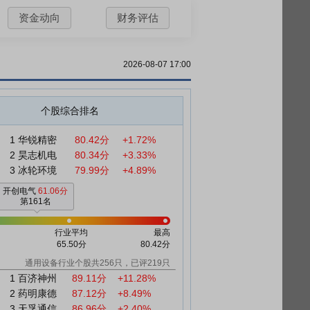
资金动向
财务评估
2026-08-07 17:00
个股综合排名
1
华锐精密
80.42分
+1.72%
2
昊志机电
80.34分
+3.33%
3
冰轮环境
79.99分
+4.89%
开创电气
61.06分
第161名
行业平均
最高
65.50分
80.42分
通用设备行业个股共256只，已评219只
1
百济神州
89.11分
+11.28%
2
药明康德
87.12分
+8.49%
3
天孚通信
86.96分
+2.40%