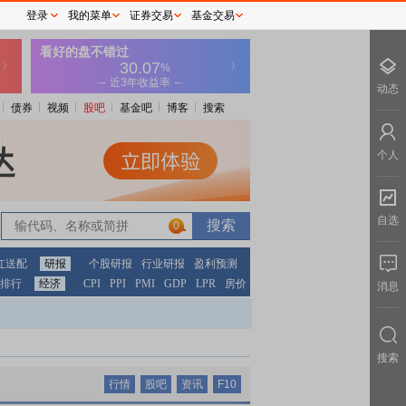
登录
我的菜单
证券交易
基金交易
动态
债券
视频
股吧
基金吧
博客
搜索
个人
自选
0
红送配
研报
个股研报
行业研报
盈利预测
排行
经济
CPI
PPI
PMI
GDP
LPR
房价
消息
搜索
行情
股吧
资讯
F10