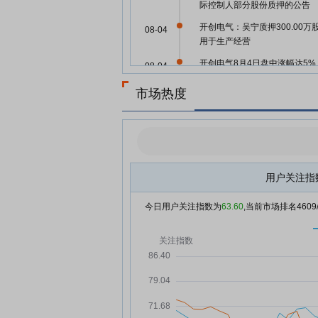
际控制人部分股份质押的公告
开创电气：吴宁质押300.00万
08-04
用于生产经营
开创电气8月4日盘中涨幅达5%
08-04
开创电气8月4日快速上涨
08-04
市场热度
开创电气：融资净买入14.51万
08-04
元，融资余额1.05亿元
开创电气：融资净买入83.41万
07-31
元，融资余额1.05亿元
用户关注指
开创电气7月30日盘中跌幅达5
07-30
今日用户关注指数为
63.60
,当前市场排名
4609
开创电气7月30日加速下跌
07-30
开创电气7月30日快速反弹
07-30
开创电气：融资净偿还259.7万
07-30
元，融资余额1.04亿元
开创电气7月29日快速回调
07-29