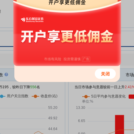
开创电气:国金证券股份有限公司
06-25
关于浙江开创电气股份有限公司首
股
次公开发行前已发行部分股份上市
流通的核查意见
开创电气:301448开创电气投资者
06-24
关系管理信息20260624
开创电气:关于公司控股股东之一
05-29
致行动人部分股份质押的公告
开创电气:2025年年度股东会决议
点评
|
今日用户关注度有所下降，参与意愿有所增强
05-20
公告
开创电气:国浩律师(杭州)事务所关
数
市场
05-20
%
于浙江开创电气股份有限公司
2025年年度股东会的法律意见书
/5195，较昨日下降
556
名
当日市场参与意愿较前一日上升
2.41
开创电气:301448开创电气投资者
05-15
关系管理信息20260515
开创电气:国金证券股份有限公司
05-11
关于浙江开创电气股份有限公司
2025年度持续督导跟踪报告
开创电气:国浩律师(杭州)事务所关
04-28