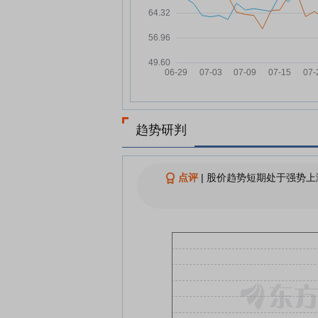
开创电气7月29日快速上涨
07-29
开创电气：融资净买入59.49万
07-29
元，融资余额1.07亿元
开创电气：关于注销部分募集
07-28
现金管理专用结算账户的公告
开创电气7月28日盘中跌幅达5
07-28
趋势研判
查看更多
点评
|
股价趋势短期处于强势上