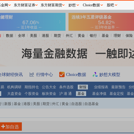
基金网
东方财富证券
东方财富期货
妙想
Choice数据
股吧
情
数据
全球
美股
港股
期货
外汇
黄金
银行
基金
理财
保险
全球财经快讯
行情中心
Choice数据
妙想大模型
交易
机构调研
期指持仓
公告大全
条件选股
财报
业绩报表
最新预告
分
大盘资金
个股资金
板块资金
沪 港 通
基金
基金净值
基金定投
基金
行
|
新股
|
基金
|
港股
|
美股
|
期货
|
外汇
|
黄金
|
自选股
|
自选基金
加自选