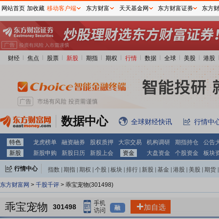
网站首页
加收藏
移动客户端
东方财富
天天基金网
东方财富证券
东方
财经
焦点
股票
新股
期指
期权
行情
数据
全球
美股
港股
数据中心
全球财经快讯
行情中
特色
龙虎榜单
融资融券
股权质押
大宗交易
机构调研
期指持仓
公告
新股
新股申购
新股日历
新股上会
资金
大盘资金
个股资金
板块
行情中心
指数
|
期指
|
期权
|
个股
|
板块
|
排行
|
新股
|
基金
|
港股
|
美股
|
期货
|
外汇
|
黄金
|
自选股
|
自选基金
东方财富网
>
千股千评
> 乖宝宠物(301498)
乖宝宠物
301498
加自选
融