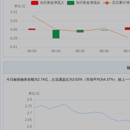
今日融资融券差额为2.74亿，占流通盘比为3.63%（市场平均为4.37%）,较上