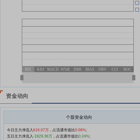
04-28
RSI
KDJ
MACD
W%R
DMI
BIAS
OBV
CCI
ROC
资金动向
个股资金动向
今日主力净流入
616.07万
，占流通市值比
0.08%
;
五日主力净流入
-1829.36万
，占流通市值比
0.24%
;