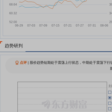
展公告
乖宝宠物7月23日盘中跌幅达5%
07-23
05-13
乖宝宠物：融资净偿还309.27万
07-23
元，融资余额2.56亿元
乖宝宠物：融资净买入500.73万
07-22
元，融资余额2.59亿元
05-13
乖宝宠物7月21日快速反弹
趋势研判
07-21
05-13
乖宝宠物7月21日快速回调
07-21
点评
|
乖宝宠物：融资净买入431.11万
股价趋势短期处于震荡上行状态，中期处于震荡下行状
07-21
05-11
元，融资余额2.54亿元
查看更多
05-08
主
05-07