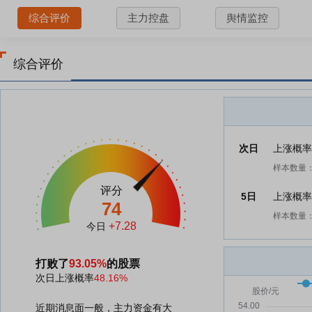
综合评价
主力控盘
舆情监控
综合评价
次日
上涨概
样本数量：
评分
5日
上涨概
74
样本数量：
+7.28
今日
打败了
93.05%
的股票
次日上涨概率
48.16%
近期消息面一般，主力资金有大