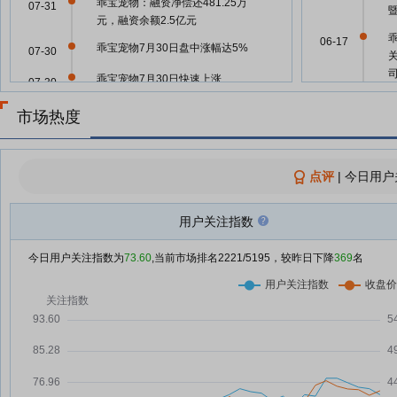
乖宝宠物：融资净偿还481.25万
07-31
元，融资余额2.5亿元
06-17
乖宝宠物7月30日盘中涨幅达5%
07-30
乖宝宠物7月30日快速上涨
07-30
乖宝宠物：融资净偿还201.63万
07-30
市场热度
06-09
元，融资余额2.55亿元
乖宝宠物：融资净偿还113.14万
07-29
06-05
元，融资余额2.57亿元
点评
|
今日用户
乖宝宠物：融资净买入7.45万元，
07-28
06-05
融资余额2.58亿元
用户关注指数
增持计划实施期限过半实控人仍未
07-24
今日用户关注指数为
73.60
,当前市场排名
2221
/5195，较昨日下降
06-02
369
名
增持 乖宝宠物总市值三个月蒸发
超70亿元
05-26
乖宝宠物：融资净买入483.2万
07-24
元，融资余额2.61亿元
05-21
乖宝宠物：关于实际控制人兼董事
07-23
长、董事兼总裁及部分高级管理人
员增持股份计划实施期限过半的进
05-13