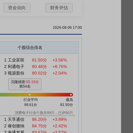
资金动向
财务评估
2026-08-06 17:00
个股综合排名
1
工业富联
81.50分
+3.56%
2
利通电子
80.48分
+8.76%
3
视源股份
80.02分
+2.04%
贝隆精密
65.10分
第54名
行业平均
最高
66.61分
81.50分
消费电子行业个股共99只，已评90只
1
天孚通信
86.20分
+3.89%
2
睿创微纳
84.75分
+2.42%
3
海通发展
83.67分
+3.57%