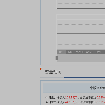
RSI
KDJ
MACD
W%R
DMI
资金动向
个股资金
今日主力净流入
168.13万
，占流通市值比
0.23%
五日主力净流入
442.37万
，占流通市值比
0.62%