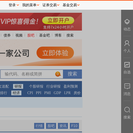
登录
我的菜单
证券交易
基金交易
动态
债券
视频
股吧
基金吧
博客
搜索
个人
自选
0
红送配
研报
个股研报
行业研报
盈利预测
排行
经济
CPI
PPI
PMI
GDP
LPR
房价
消息
搜索
行情
股吧
资讯
F10