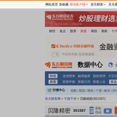
网站首页
加收藏
移动客户端
东方财富
天天
财经
焦点
股票
新股
期指
期权
行
数据中心
特色
龙虎榜单
融资融券
股权质押
大宗
新股
新股申购
新股日历
新股上会
资金
行情中心
指数
|
期指
|
期权
|
个股
|
板块
|
排
东方财富网
>
千股千评
> 贝隆精密(301567)
贝隆精密
301567
融