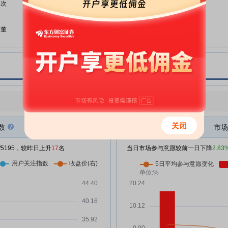
贝隆精密:独立董事候选人声明与
五次
08-05
承诺(陈震聪)
贝隆精密:独立董事提名人声明与
表董
08-05
承诺(戴梦华)
贝隆精密:2026年限制性股票激励
元，
08-05
计划授予事项之法律意见书
贝隆精密:关于向2026年限制性股
08-05
票激励计划激励对象首次授予限制
监管
性股票的公告
点评
|
今日用户关注度有所上升，参与意愿有所减弱
贝隆精密:独立董事提名人声明与
08-05
%
承诺(陈震聪)
数
市场
贝隆精密:关于选举第三届董事会
08-05
/5195，较昨日上升
17
名
当日市场参与意愿较前一日下降
2.83
职工代表董事的公告
贝隆精密:关于召开2026年第二次
08-05
临时股东会的通知
万
贝隆精密:独立董事提名人声明与
08-05
承诺(应可慧)
元，
贝隆精密:董事会薪酬与考核委员
08-05