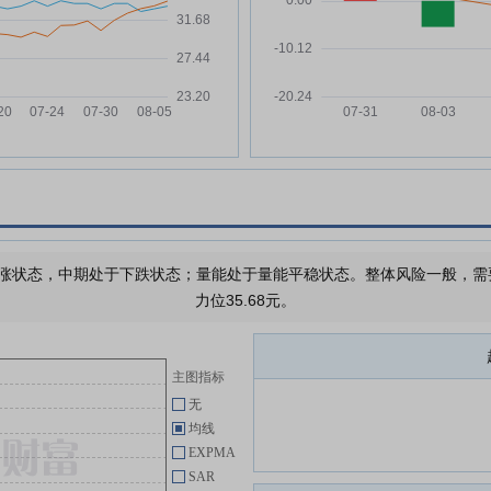
会关于公司2026年限制性股票激
万
励计划首次授予激励对象名单的核
查意见
贝隆精密:关于签订募集资金监管
08-01
协议的公告
贝隆精密:关于公司2026年限制性
07-21
股票激励计划内幕信息知情人买卖
万
公司股票情况的自查报告
贝隆精密:2026年第一次临时股东
07-21
万
会决议公告
贝隆精密:2026年第一次临时股东
涨状态，中期处于下跌状态；量能处于量能平稳状态。整体风险一般，需要注
07-21
会的法律意见书
力位35.68元。
贝隆精密:董事会薪酬与考核委员
07-15
会关于公司2026年限制性股票激
励计划首次授予激励对象名单的核
主图指标
查意见及公示情况说明
无
贝隆精密:第二届董事会第十四次
均线
07-04
会议决议公告
EXPMA
SAR