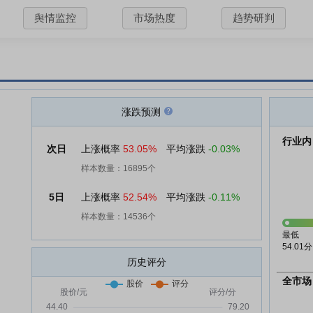
舆情监控
市场热度
趋势研判
涨跌预测
行业内
次日
上涨概率
53.05%
平均涨跌
-0.03%
样本数量：16895个
5日
上涨概率
52.54%
平均涨跌
-0.11%
样本数量：14536个
最低
54.01分
历史评分
全市场