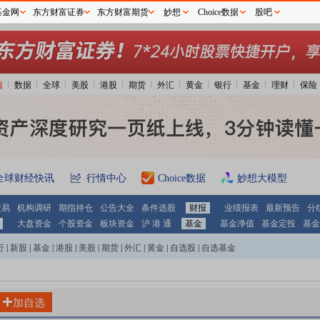
基金网
东方财富证券
东方财富期货
妙想
Choice数据
股吧
情
数据
全球
美股
港股
期货
外汇
黄金
银行
基金
理财
保险
全球财经快讯
行情中心
Choice数据
妙想大模型
交易
机构调研
期指持仓
公告大全
条件选股
财报
业绩报表
最新预告
分
大盘资金
个股资金
板块资金
沪 港 通
基金
基金净值
基金定投
基金
行
|
新股
|
基金
|
港股
|
美股
|
期货
|
外汇
|
黄金
|
自选股
|
自选基金
加自选