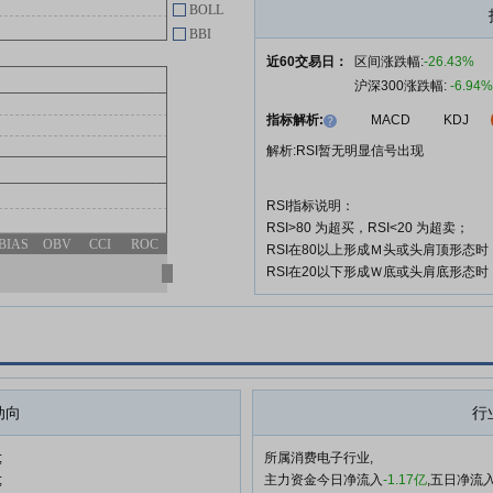
BOLL
查看更多
BBI
近60交易日：
区间涨跌幅:
-26.43%
沪深300涨跌幅:
-6.94%
指标解析:
MACD
KDJ
解析:RSI暂无明显信号出现
RSI指标说明：
RSI>80 为超买，RSI<20 为超卖；
BIAS
OBV
CCI
ROC
RSI在80以上形成Ｍ头或头肩顶形态
RSI在20以下形成Ｗ底或头肩底形态
动向
行
;
所属消费电子行业,
;
主力资金今日净流入
-1.17亿
,五日净流