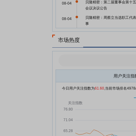
贝隆精密：第二届董事会第十
08-04
会议决议公告
贝隆精密：周蔡立当选职工代
08-04
事
贝隆精密：融资净买入92.1万
08-04
市场热度
融资余额5529.39万元
贝隆精密8月3日快速上涨
08-03
贝隆精密：关于签订募集资金
07-31
协议的公告
贝隆精密7月31日盘中涨幅达5
用户关注指
07-31
贝隆精密7月31日快速上涨
07-31
今日用户关注指数为
61.60
,当前市场排名
4978
贝隆精密：融资净偿还54.12万
07-31
元，融资余额5187.24万元
贝隆精密：融资净偿还183.17
07-30
元，融资余额5241.36万元
贝隆精密：融资净买入1.97万
07-29
融资余额5424.54万元