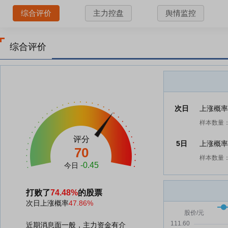
综合评价
主力控盘
舆情监控
综合评价
次日
上涨概
样本数量：
评分
5日
上涨概
70
样本数量：
-0.45
今日
打败了
74.48%
的股票
次日上涨概率
47.86%
近期消息面一般，主力资金有介