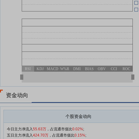
RSI
KDJ
MACD
W%R
DMI
BIAS
OBV
CCI
ROC
资金动向
个股资金动向
今日主力净流入
55.63万
，占流通市值比
0.02%
;
五日主力净流入
424.70万
，占流通市值比
0.15%
;