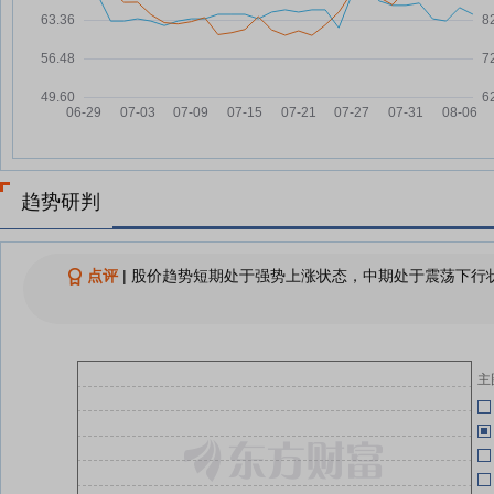
慧翰股份：融资净买入283.68万
07-24
慧
05-13
元，融资余额2.61亿元
慧翰股份：融资净偿还42.23万
07-23
05-09
元，融资余额2.58亿元
慧翰股份：融资净买入232.31万
07-22
慧
04-29
元，融资余额2.58亿元
趋势研判
04-29
查看更多
04-29
点评
|
股价趋势短期处于强势上涨状态，中期处于震荡下行状
04-29
主