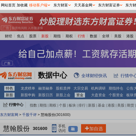
网站首页
加收藏
移动客户端
东方财富
天天基金网
东方财富证券
东方
财经
焦点
股票
新股
期指
期权
行情
数据
全球
美股
港股
数据中心
全球财经快讯
行情中
特色
龙虎榜单
融资融券
股权质押
大宗交易
机构调研
期指持仓
公告
新股
新股申购
新股日历
新股上会
资金
大盘资金
个股资金
板块
行情中心
指数
|
期指
|
期权
|
个股
|
板块
|
排行
|
新股
|
基金
|
港股
|
美股
|
期货
|
外汇
|
黄金
|
自选股
|
自选基金
东方财富网
>
千股千评
> 慧翰股份(301600)
慧翰股份
301600
加自选
融