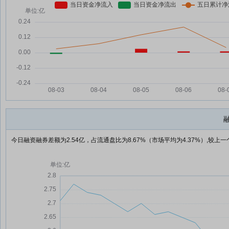
今日融资融券差额为2.54亿，占流通盘比为8.67%（市场平均为4.37%）,较上